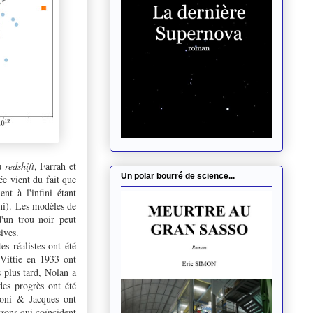
au
redshift
, Farrah et
Un polar bourré de science...
e vient du fait que
t à l'infini étant
ini). Les modèles de
d'un trou noir peut
sives.
s réalistes ont été
cVittie en 1933 ont
 plus tard, Nolan a
des progrès ont été
aoni & Jacques ont
zons qui coïncident