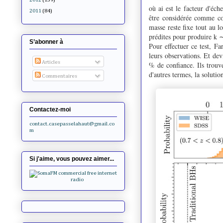
où ai est le facteur d'éc
2011
(84)
être considérée comme co
masse reste fixe tout au l
prédites pour produire k 
S’abonner à
Pour effectuer ce test, Fa
leurs observations. Et dev
Articles
% de confiance. Ils trouv
d'autres termes, la solutio
Commentaires
Contactez-moi
contact.casepasselahaut@gmail.co
m
Si j'aime, vous pouvez aimer...