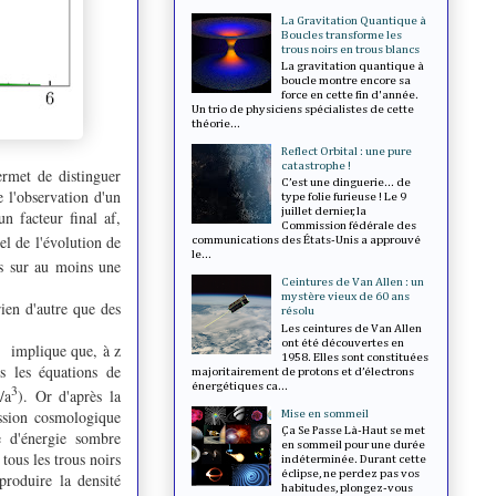
La Gravitation Quantique à
Boucles transforme les
trous noirs en trous blancs
La gravitation quantique à
boucle montre encore sa
force en cette fin d'année.
Un trio de physiciens spécialistes de cette
théorie...
Reflect Orbital : une pure
catastrophe !
rmet de distinguer
C’est une dinguerie... de
e l'observation d'un
type folie furieuse ! Le 9
juillet dernier, la
n facteur final af,
Commission fédérale des
l de l'évolution de
communications des États-Unis a approuvé
le...
es sur au moins une
Ceintures de Van Allen : un
mystère vieux de 60 ans
rien d'autre que des
résolu
Les ceintures de Van Allen
ont été découvertes en
e implique que, à z
1958. Elles sont constituées
s les équations de
majoritairement de protons et d’électrons
énergétiques ca...
3
/a
). Or d'après la
ession cosmologique
Mise en sommeil
Ça Se Passe Là-Haut se met
e d'énergie sombre
en sommeil pour une durée
tous les trous noirs
indéterminée. Durant cette
éclipse, ne perdez pas vos
produire la densité
habitudes, plongez-vous