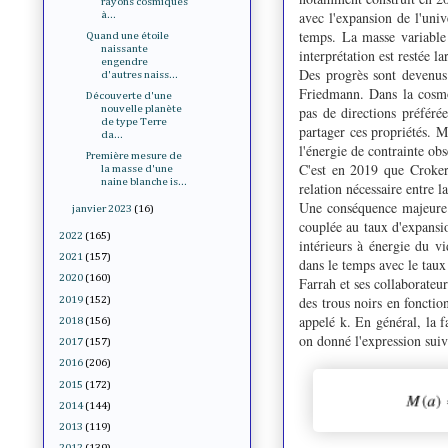
rayons cosmiques
avec l'expansion de l'unive
à...
temps. La masse variable 
Quand une étoile
naissante
interprétation est restée l
engendre
Des progrès sont devenus
d'autres naiss...
Friedmann. Dans la cosmo
Découverte d'une
pas de directions préférée
nouvelle planète
de type Terre
partager ces propriétés. M
da...
l'énergie de contrainte ob
Première mesure de
C'est en 2019 que Croker
la masse d'une
naine blanche is...
relation nécessaire entre l
Une conséquence majeure d
janvier 2023
(16)
couplée au taux d'expansio
2022
(165)
intérieurs à énergie du vi
2021
(157)
dans le temps avec le tau
2020
(160)
Farrah et ses collaborateur
des trous noirs en foncti
2019
(152)
appelé k. En général, la 
2018
(156)
on donné l'expression suiv
2017
(157)
2016
(206)
2015
(172)
2014
(144)
2013
(119)
2012
(139)