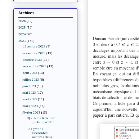
Archives
2026
(29)
2025
(50)
2024
(96)
Duncan Farrah (université 
2023
(160)
0 et deux à 0,7 ≲ z ≲ 2,5
décembre 2023
(8)
décalages important des n
novembre 2023
(13)
mesure, mais les décalage
octobre 2023
(15)
entre z ∼ 0 et z ∼ 1, et
septembre 2023
(17)
semble être en moyenne d'
En voyant ça, qui est diff
août 2023
(13)
hypothèses (différences d'
juillet 2023
(8)
noir plus gros, évolutions 
juin 2023
(15)
mécanisme physique qui fai
mai 2023
(17)
biais de sélection et de m
avril 2023
(11)
Ce premier article paru d
mars 2023
(14)
aujourd'hui une nouvelle 
février 2023
(13)
papier à part entière. Et q
OJ 287 : le trou noir
qui fait pschitt !
Les grands
astéroïdes
sombres de la