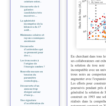
ceinture exter...
Découverte de 6
galaxies
candidates très
massives ...
La sphéricité
incomprise de la
kilonova du 17
août...
Minimums solaires et
rayons cosmiques
anormaux
Découverte
d'astéroïdes qui
se prennent pour
En cherchant dans tous le
des c...
ses collaborateurs ont ex
Les trous noirs à
l'origine de
la solution du trou noir
l'énergie sombre ?
incompatible avec un unive
Nouvelle mesure en
trous noirs au comporteme
tension du
augmenter avec l'expansio
paramètre
cosmologiq...
Les efforts pour construi
Découverte d'un
poursuivis pendant près 
anneau trop
généralisé la solution de
éloigné autour
d'une p...
construit en 1993 une sol
Une signature
réalisés dans la compréh
d'accélération de
notamment construit en 20