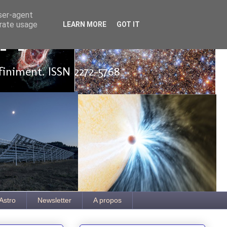
user-agent
erate usage
LEARN MORE
GOT IT
ut
finiment. ISSN 2272-5768
Astro
Newsletter
A propos