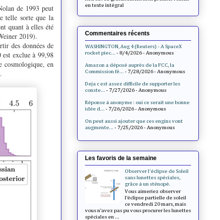
en texte intégral
 Nolan de 1993 peut
telle sorte que la
nt quant à elles été
Commentaires récents
 Weiner 2019).
artir des données de
WASHINGTON, Aug 4 (Reuters) - A SpaceX
rocket piec...
- 8/4/2026
- Anonymous
0 est exclue à 99,98
ge cosmologique, en
Amazon a déposé auprès de la FCC, la
Commission fé...
- 7/28/2026
- Anonymous
σ.
Deja c est assez difficile de supporter les
conste...
- 7/27/2026
- Anonymous
Réponse à anonyme : oui ce serait une bonne
idée d...
- 7/26/2026
- Anonymous
On peut aussi ajouter que ces engins vont
augmente...
- 7/25/2026
- Anonymous
Les favoris de la semaine
Observer l'éclipse de Soleil
sans lunettes spéciales,
grâce à un sténopé.
Vous aimeriez observer
l’éclipse partielle de soleil
ce vendredi 20 mars, mais
vous n’avez pas pu vous procurer les lunettes
spéciales en ...