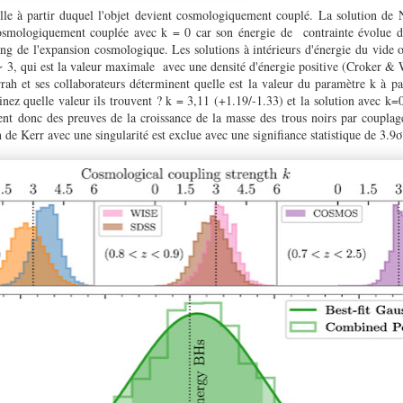
helle à partir duquel l'objet devient cosmologiquement couplé. La solution de
smologiquement couplée avec k = 0 car son énergie de contrainte évolue de 
ong de l'expansion cosmologique. Les solutions à intérieurs d'énergie du vide o
∼ 3, qui est la valeur maximale avec une densité d'énergie positive (Croker &
rrah et ses collaborateurs déterminent quelle est la valeur du paramètre k à p
inez quelle valeur ils trouvent ? k = 3,11 (+1.19/-1.33) et la solution avec k=
ent donc des preuves de la croissance de la masse des trous noirs par coupla
n de Kerr avec une singularité est exclue avec une signifiance statistique de 3.9