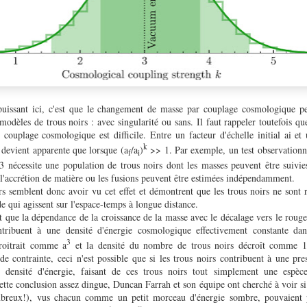
uissant ici, c'est que le changement de masse par couplage cosmologique pe
odèles de trous noirs : avec singularité ou sans. Il faut rappeler toutefois qu
ouplage cosmologique est difficile. Entre un facteur d'échelle initial ai et u
k
 devient apparente que lorsque (a
/a
)
>> 1. Par exemple, un test observationne
f
i
3 nécessite une population de trous noirs dont les masses peuvent être suivi
 l'accrétion de matière ou les fusions peuvent être estimées indépendamment.
rs semblent donc avoir vu cet effet et démontrent que les trous noirs ne sont 
e qui agissent sur l'espace-temps à longue distance.
t que la dépendance de la croissance de la masse avec le décalage vers le roug
tribuent à une densité d'énergie cosmologique effectivement constante dan
3
roitrait comme a
et la densité du nombre de trous noirs décroît comme 1
 de contrainte, ceci n'est possible que si les trous noirs contribuent à une pr
 densité d'énergie, faisant de ces trous noirs tout simplement une espèc
tte conclusion assez dingue, Duncan Farrah et son équipe ont cherché à voir si 
nombreux!), vus chacun comme un petit morceau d'énergie sombre, pouvaient 