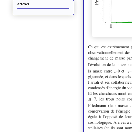
arrows
Ce qui est extrêmement p
observationnellement des m
changement de masse par c
l'évolution de la masse ne
la masse entre
z
=0 et
z
=
gigannée, et dans lesquels
Farrah et ses collaborateu
condensés d'énergie du vid
Et les chercheurs montren
≲ 7, les trous noirs con
Friedmann (leur masse c
conservation de l'énergie
égale à l'opposé de leur
cosmologique. Arrivés à ce
stellaires (et ils sont 