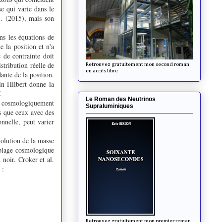
se qui varie dans le
l. (2015), mais son
ns les équations de
 la position et n'a
e de contrainte doit
stribution réelle de
Retrouvez gratuitement mon second roman
en accès libre
ante de la position.
in-Hilbert donne la
.
Le Roman des Neutrinos
ir cosmologiquement
Supraluminiques
ls que ceux avec des
onnelle, peut varier
volution de la masse
uplage cosmologique
noir. Croker et al.
r :
Retrouvez gratuitement mon premier roman