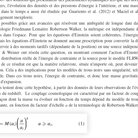
rs, l'évolution des densités et des pressions d'énergie à l'intérieur, et une mas
dans le temps a aussi été étudiée par Guariento et al. (2012) et Maciel et a
argement inexplorée.
 possibles grâce aux avancées qui résolvent une ambiguïté de longue date da
logie Friedmann Lemaitre Robertson Walker, la métrique est indépendante de
s dans l'espace. Pour que les équations d'Einstein soient cohérentes, l'énergi
ais les équations d'Einstein ne donnent aucune prescription pour convertir la di
servée à des moments tardifs (dépendante de la position) en une source indépend
 & Weiner ont résolu cette question, en montrant comment l'action d'Einste
a distribution réelle de l'énergie de contrainte et la source pour le modèle FLRW
e ce résultat est que la matière relativiste, située n'importe où, peut deven
n. Cela a des implications pour les modèles de trous noirs sans singularité, te
de. Dans ces trous noirs, l'énergie de contrainte, et donc leur masse gravitati
x d'expansion.
s testent donc cette hypothèse, à partir des données de leurs observations de l'é
on du redshift. Le couplage cosmologique est caractérisé par un facteur de co
façon dont la masse va évoluer en fonction du temps dépend du modèle de trou 
ante, en fonction du facteur d'échelle
a
de la terminologie de Robertson-Walke