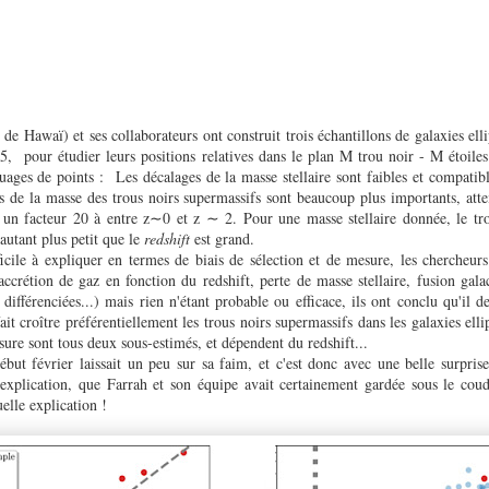
de Hawaï) et ses collaborateurs ont construit trois échantillons de galaxies el
, pour étudier leurs positions relatives dans le plan M trou noir - M étoiles.
uages de points : Les décalages de la masse stellaire sont faibles et compatibl
s de la masse des trous noirs supermassifs sont beaucoup plus importants, atte
 un facteur 20 à entre z∼0 et z ∼ 2. Pour une masse stellaire donnée, le tr
autant plus petit que le
redshift
est grand.
icile à expliquer en termes de biais de sélection et de mesure, les chercheurs
accrétion de gaz en fonction du redshift, perte de masse stellaire, fusion gal
différenciées...) mais rien n'étant probable ou efficace, ils ont conclu qu'il de
t croître préférentiellement les trous noirs supermassifs dans les galaxies ellip
esure sont tous deux sous-estimés, et dépendent du redshift...
ébut février laissait un peu sur sa faim, et c'est donc avec une belle surpris
explication, que Farrah et son équipe avait certainement gardée sous le cou
uelle explication !