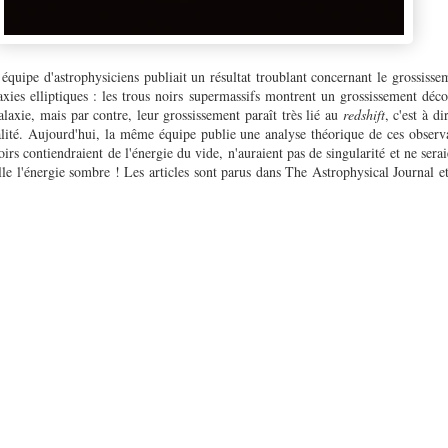
équipe d'astrophysiciens publiait un résultat troublant concernant le grossisse
xies elliptiques : les trous noirs supermassifs montrent un grossissement déco
alaxie, mais par contre, leur grossissement paraît très lié au
redshift
, c'est à d
alité. Aujourd'hui, la même équipe publie une analyse théorique de ces observat
irs contiendraient de l'énergie du vide, n'auraient pas de singularité et ne serai
lle l'énergie sombre ! Les articles sont parus dans The Astrophysical Journal 