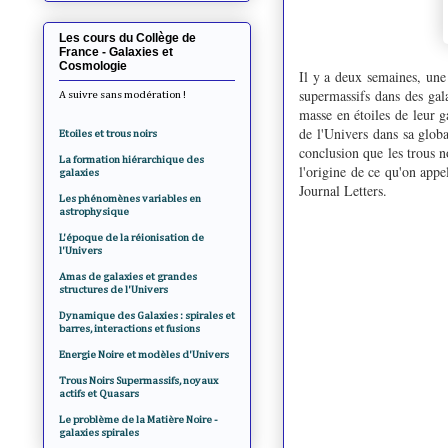
Les cours du Collège de
France - Galaxies et
Cosmologie
Il y a deux semaines, une 
supermassifs dans des gala
A suivre sans modération !
masse en étoiles de leur g
de l'Univers dans sa glob
Etoiles et trous noirs
conclusion que les trous no
La formation hiérarchique des
l'origine de ce qu'on appe
galaxies
Journal Letters.
Les phénomènes variables en
astrophysique
L'époque de la réionisation de
l'Univers
Amas de galaxies et grandes
structures de l'Univers
Dynamique des Galaxies : spirales et
barres, interactions et fusions
Energie Noire et modèles d'Univers
Trous Noirs Supermassifs, noyaux
actifs et Quasars
Le problème de la Matière Noire -
galaxies spirales