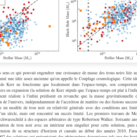
s sens ce qui pouvait engendrer une croissance de masse des trous noirs liée 
humé une idée assez ancienne qu'on appelle le Couplage cosmologique. Cette idé
 de Kerr ne fonctionne que localement dans l'espace-temps, son comportemen
rs en expansion (la solution de Kerr stipule que l'espace-temps est plat à l'inf
nt réaliste à l'infini prédisent en revanche que la masse gravitationnelle 
n de l'univers, indépendamment de l'accrétion de matière ou des fusions succes
re un modèle de trou noir en relativité générale avec des conditions aux limite
d'un siècle, mais ont rencontré un succès limité. Les premiers travaux de M
 Schwarzschild à des espaces arbitraires de type Robertson Walker. Soixante ans
ution de trou noir avec un intérieur non singulier pour cette solution, puis 
ension de sa structure d'horizon et causale au début des années 2010. Far
07 des solutions qui présentaient des phénomènes dynamiques tels que des hori