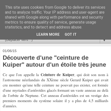
This site uses cookies from Google to deliver its services
Ça se passe là haut
and to analyze traffic. Your IP address and user-agent are
shared with Google along with performance and security
metrics to ensure quality of service, generate usage
Astronomie, Astrophysique, Astroparticules, Cosmologie.
statistics, and to detect and address abuse.
L'infini se contemple, indéfiniment. ISSN 2272-5768
LEARN MORE
GOT IT
▼
01/06/15
Découverte d'une "ceinture de
Kuiper" autour d'un étoile très jeune
Ceinture de Kuiper
Ce que l'on appelle la
, qui doit son nom à
l'astronome néerlandais du XXème siècle Gerard Kuiper qui avait
cru montrer qu'une telle ceinture ne pouvait pas exister, est formée
d'une myriades d'astéroïdes glacés formant un vaste anneau au delà
de l'orbite de Neptune. Cet anneau d'astéroïdes est un vestige des
premiers moments du système solaire il y a plus de 4,5 milliards
d'années.