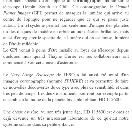
coronographe
instrument spécial qu'on appelle un
, monté sur le
télescope Gemini South au Chili. Ce coronographe, le
Gemini
Planet Imager
(GPI) permet de masquer la lumière qui arrive au
centre de l'optique pour ne regarder que ce qui se passe juste
autour. Un tel système permet non seulement d'imager des planètes
ou des disques de matière en orbite autour d'étoiles brillantes, mais
aussi d'enregistrer le spectre de la lumière qui en est émise, lumière
de l'étoile réfléchie.
Le GPI venait à peine d'être installé au foyer du télescope depuis
quelques mois quand Thayne Currie est ses collaborateurs ont
commencé à voir cet anneau d'astéroïdes.
Le
Very Large Telescope
de l'ESO a lui aussi été muni d'un
imageur coronographe (nommé
SPHERE
) et va permettre de faire
de nouvelles découvertes de ce type avec plus de sensibilité, et dans
très peu de temps. Les deux instruments pourront par exemple partir
ensemble à la traque de la planète invisible orbitant HD 115600.
Une chose est sûre, vu son très jeune âge, HD 115600 est d'ores et
déjà devenue un très intéressant laboratoire de ce qu'était notre
système solaire dans sa petite enfance.