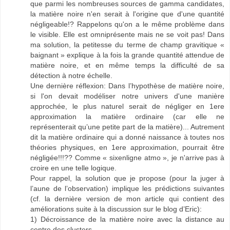
que parmi les nombreuses sources de gamma candidates,
la matière noire n'en serait à l'origine que d'une quantité
négligeable!? Rappelons qu'on a le même problème dans
le visible. Elle est omniprésente mais ne se voit pas! Dans
ma solution, la petitesse du terme de champ gravitique «
baignant » explique à la fois la grande quantité attendue de
matière noire, et en même temps la difficulté de sa
détection à notre échelle.
Une dernière réflexion: Dans l’hypothèse de matière noire,
si l'on devait modéliser notre univers d'une manière
approchée, le plus naturel serait de négliger en 1ere
approximation la matière ordinaire (car elle ne
représenterait qu’une petite part de la matière)... Autrement
dit la matière ordinaire qui a donné naissance à toutes nos
théories physiques, en 1ere approximation, pourrait être
négligée!!!?? Comme « sixenligne atmo », je n'arrive pas à
croire en une telle logique.
Pour rappel, la solution que je propose (pour la juger à
l’aune de l’observation) implique les prédictions suivantes
(cf. la dernière version de mon article qui contient des
améliorations suite à la discussion sur le blog d’Eric):
1) Décroissance de la matière noire avec la distance au
centre des clusters,