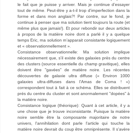
le fait que je puisse y arriver. Mais je continue d’essayer
tout de même. Peut-être y a-t-il trop d'imperfection dans la
forme et dans mon anglais?! Par contre, sur le fond, je
continue à penser que ma solution tient toujours la route (et
même plus que jamais!). Et pour rebondir sur deux articles
à propos de la matière noire dont a parlé il y a quelque
temps Eric, ma solution m’apparait consistante logiquement
et « observationnellement ».
Consistance observationnelle: Ma solution implique
nécessairement que, s'il existe des galaxies près du centre
des clusters (source essentielle du champ gravitique), elles
doivent être "gavées" de matière noire. Les récentes
découvertes de galaxie ultra diffuse (« Environ 1000
galaxies ultra-diffuses dans l'Amas de Coma ! »)
correspondent tout à fait à ce schéma. Elles se distribuent
prés du centre du cluster et sont anormalement "dopées" à
la matière noire.
Consistance logique (théorique): Quant à cet article, il y a
une chose que je trouve inconsistante. Puisque la matière
noire semble être la composante majoritaire de notre
univers, l'annihilation dont parle l'article qui touche la
matière noire devrait du coup être omniprésente. Il s'avère