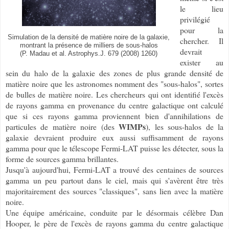
le lieu
privilégié
pour la
Simulation de la densité de matière noire de la galaxie,
chercher. Il
montrant la présence de milliers de sous-halos
devrait
(P. Madau et al. Astrophys.J. 679 (2008) 1260)
exister au
sein du halo de la galaxie des zones de plus grande densité de
matière noire que les astronomes nomment des "sous-halos", sortes
de bulles de matière noire. Les chercheurs qui ont identifié l'excès
de rayons gamma en provenance du centre galactique ont calculé
que si ces rayons gamma proviennent bien d'annihilations de
WIMPs
particules de matière noire (des
), les sous-halos de la
galaxie devraient produire eux aussi suffisamment de rayons
gamma pour que le télescope Fermi-LAT puisse les détecter, sous la
forme de sources gamma brillantes.
Jusqu'à aujourd'hui, Fermi-LAT a trouvé des centaines de sources
gamma un peu partout dans le ciel, mais qui s'avèrent être très
majoritairement des sources "classiques", sans lien avec la matière
noire.
Une équipe américaine, conduite par le désormais célèbre Dan
Hooper, le père de l'excès de rayons gamma du centre galactique