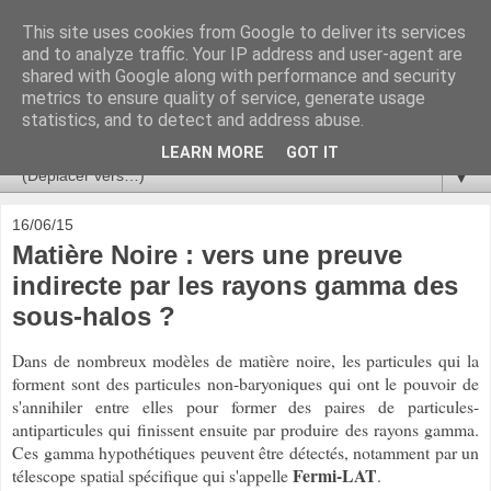
This site uses cookies from Google to deliver its services
Ça se passe là haut
and to analyze traffic. Your IP address and user-agent are
shared with Google along with performance and security
metrics to ensure quality of service, generate usage
Astronomie, Astrophysique, Astroparticules, Cosmologie.
statistics, and to detect and address abuse.
L'infini se contemple, indéfiniment. ISSN 2272-5768
LEARN MORE
GOT IT
▼
16/06/15
Matière Noire : vers une preuve
indirecte par les rayons gamma des
sous-halos ?
Dans de nombreux modèles de matière noire, les particules qui la
forment sont des particules non-baryoniques qui ont le pouvoir de
s'annihiler entre elles pour former des paires de particules-
antiparticules qui finissent ensuite par produire des rayons gamma.
Ces gamma hypothétiques peuvent être détectés, notamment par un
Fermi-LAT
télescope spatial spécifique qui s'appelle
.