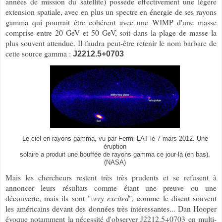
années de mission du satellite) possède effectivement une légère
extension spatiale, avec en plus un spectre en énergie de ses rayons
gamma qui pourrait être cohérent avec une WIMP d'une masse
comprise entre 20 GeV et 50 GeV, soit dans la plage de masse la
plus souvent attendue. Il faudra peut-être retenir le nom barbare de
cette source gamma :
J2212.5+0703
Le ciel en rayons gamma, vu par Fermi-LAT le 7 mars 2012. Une
éruption
solaire a produit une bouffée de rayons gamma ce jour-là (en bas).
(NASA)
Mais les chercheurs restent très très prudents et se refusent à
annoncer leurs résultats comme étant une preuve ou une
découverte, mais ils sont "
very excited
", comme le disent souvent
les américains devant des données très intéressantes... Dan Hooper
évoque notamment la nécessité d'observer J2212.5+0703 en multi-