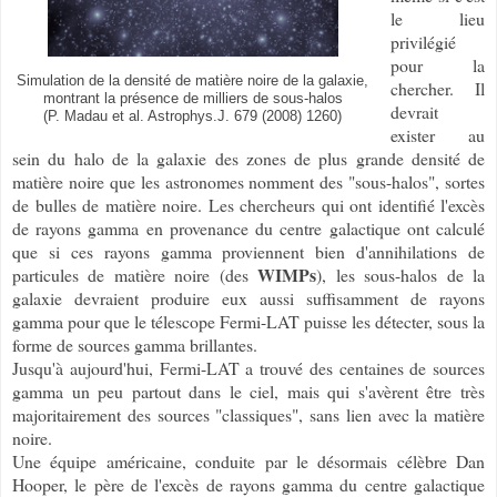
le lieu
privilégié
pour la
Simulation de la densité de matière noire de la galaxie,
chercher. Il
montrant la présence de milliers de sous-halos
devrait
(P. Madau et al. Astrophys.J. 679 (2008) 1260)
exister au
sein du halo de la galaxie des zones de plus grande densité de
matière noire que les astronomes nomment des "sous-halos", sortes
de bulles de matière noire. Les chercheurs qui ont identifié l'excès
de rayons gamma en provenance du centre galactique ont calculé
que si ces rayons gamma proviennent bien d'annihilations de
WIMPs
particules de matière noire (des
), les sous-halos de la
galaxie devraient produire eux aussi suffisamment de rayons
gamma pour que le télescope Fermi-LAT puisse les détecter, sous la
forme de sources gamma brillantes.
Jusqu'à aujourd'hui, Fermi-LAT a trouvé des centaines de sources
gamma un peu partout dans le ciel, mais qui s'avèrent être très
majoritairement des sources "classiques", sans lien avec la matière
noire.
Une équipe américaine, conduite par le désormais célèbre Dan
Hooper, le père de l'excès de rayons gamma du centre galactique