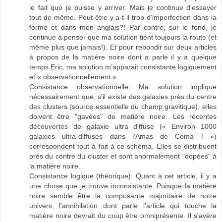
le fait que je puisse y arriver. Mais je continue d’essayer
tout de même. Peut-être y a-t-il trop d'imperfection dans la
forme et dans mon anglais?! Par contre, sur le fond, je
continue à penser que ma solution tient toujours la route (et
même plus que jamais!). Et pour rebondir sur deux articles
à propos de la matière noire dont a parlé il y a quelque
temps Eric, ma solution m’apparait consistante logiquement
et « observationnellement ».
Consistance observationnelle: Ma solution implique
nécessairement que, s'il existe des galaxies près du centre
des clusters (source essentielle du champ gravitique), elles
doivent être "gavées" de matière noire. Les récentes
découvertes de galaxie ultra diffuse (« Environ 1000
galaxies ultra-diffuses dans l'Amas de Coma ! »)
correspondent tout à fait à ce schéma. Elles se distribuent
prés du centre du cluster et sont anormalement "dopées" à
la matière noire.
Consistance logique (théorique): Quant à cet article, il y a
une chose que je trouve inconsistante. Puisque la matière
noire semble être la composante majoritaire de notre
univers, l'annihilation dont parle l'article qui touche la
matière noire devrait du coup être omniprésente. Il s'avère