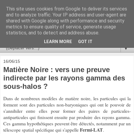
This site uses cookies from Google to deliver its services
Ça se passe là haut
and to analyze traffic. Your IP address and user-agent are
shared with Google along with performance and security
metrics to ensure quality of service, generate usage
Astronomie, Astrophysique, Astroparticules, Cosmologie.
statistics, and to detect and address abuse.
L'infini se contemple, indéfiniment. ISSN 2272-5768
LEARN MORE
GOT IT
▼
16/06/15
Matière Noire : vers une preuve
indirecte par les rayons gamma des
sous-halos ?
Dans de nombreux modèles de matière noire, les particules qui la
forment sont des particules non-baryoniques qui ont le pouvoir de
s'annihiler entre elles pour former des paires de particules-
antiparticules qui finissent ensuite par produire des rayons gamma.
Ces gamma hypothétiques peuvent être détectés, notamment par un
Fermi-LAT
télescope spatial spécifique qui s'appelle
.