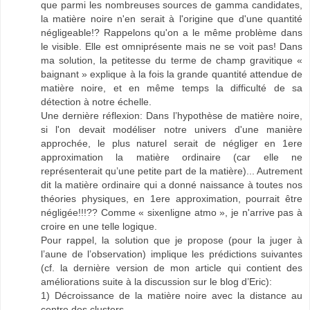
que parmi les nombreuses sources de gamma candidates,
la matière noire n'en serait à l'origine que d'une quantité
négligeable!? Rappelons qu'on a le même problème dans
le visible. Elle est omniprésente mais ne se voit pas! Dans
ma solution, la petitesse du terme de champ gravitique «
baignant » explique à la fois la grande quantité attendue de
matière noire, et en même temps la difficulté de sa
détection à notre échelle.
Une dernière réflexion: Dans l’hypothèse de matière noire,
si l'on devait modéliser notre univers d'une manière
approchée, le plus naturel serait de négliger en 1ere
approximation la matière ordinaire (car elle ne
représenterait qu’une petite part de la matière)... Autrement
dit la matière ordinaire qui a donné naissance à toutes nos
théories physiques, en 1ere approximation, pourrait être
négligée!!!?? Comme « sixenligne atmo », je n'arrive pas à
croire en une telle logique.
Pour rappel, la solution que je propose (pour la juger à
l’aune de l’observation) implique les prédictions suivantes
(cf. la dernière version de mon article qui contient des
améliorations suite à la discussion sur le blog d’Eric):
1) Décroissance de la matière noire avec la distance au
centre des clusters,