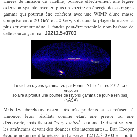
années de mission du satellite) possède effectivement une légère
extension spatiale, avec en plus un spectre en énergie de ses rayons
gamma qui pourrait être cohérent avec une WIMP d'une masse
comprise entre 20 GeV et 50 GeV, soit dans la plage de masse la
plus souvent attendue. Il faudra peut-être retenir le nom barbare de
cette source gamma :
J2212.5+0703
Le ciel en rayons gamma, vu par Fermi-LAT le 7 mars 2012. Une
éruption
solaire a produit une bouffée de rayons gamma ce jour-là (en bas).
(NASA)
Mais les chercheurs restent très très prudents et se refusent à
annoncer leurs résultats comme étant une preuve ou une
découverte, mais ils sont "
very excited
", comme le disent souvent
les américains devant des données très intéressantes... Dan Hooper
évoque notamment la nécessité d'observer J2212.5+0703 en multi-