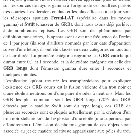
sur les sources de rayons gamma à l'origine de ces bouffées parfois
très courtes. Les derniers en date et les plus efficaces à ce jour sont
Fermi-LAT
les télescopes spatiaux
(spécialisé dans les rayons
Swift
gamma) et
(chasseur de GRB), dont nous avons déjà parlé ici
à de nombreuses reprises.
Les GRB
sont des phénomènes par
définition transitoires, ils apparaissent avec une fréquence de l'ordre
de 1 par jour (ils sont d'ailleurs nommés par leur date d'apparition
suivie d'une lettre), i
ls ont été classés en deux catégories en fonction
GRB courts
de leur durée. La première catégorie regroupe les
qui
durent entre 0,1 et 1 seconde, et la deuxième catégorie est celle des
GRB longs
dont l'émission gamma dure entre 1 secondes et
quelques minutes.
L'explication qu'ont trouvée les astrophysiciens pour expliquer
l'existence des GRB courts est la fusion violente d'un trou noir et
d'une étoile à neutrons ou d'une paire d'étoiles à neutrons. Mais les
GRB les plus communs sont les GRB longs (70% des GRB
détectés par le satellite Swift sont du type long), ces GRB de
plusieurs secondes sont expliqués actuellement par la création d'un
trou noir stellaire lors de l'explosion d'une étoile (une supernova par
effondrement). L'émission de photons gamma de ces objets serait
associée au jet de matière relativiste apparaissant aux pôles du trou