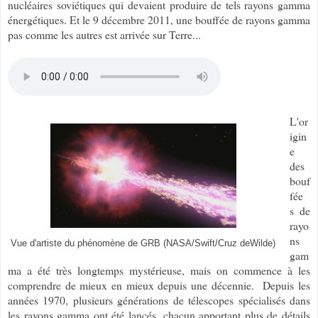
nucléaires soviétiques qui devaient produire de tels rayons gamma
énergétiques. Et le 9 décembre 2011, une bouffée de rayons gamma
pas comme les autres est arrivée sur Terre...
L'or
igin
e
des
bouf
fée
s de
rayo
ns
Vue d'artiste du phénomène de GRB (NASA/Swift/Cruz deWilde)
gam
ma a été très longtemps mystérieuse, mais on commence à les
comprendre de mieux en mieux depuis une décennie.
Depuis les
années 1970, plusieurs générations de télescopes spécialisés dans
les rayons gamma ont été lancés, chacun apportant plus de détails