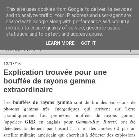
This site uses cookies from Google to deliver its services
Ça se passe là haut
and to analyze traffic. Your IP address and user-agent are
shared with Google along with performance and security
metrics to ensure quality of service, generate usage
Astronomie, Astrophysique, Astroparticules, Cosmologie.
statistics, and to detect and address abuse.
L'infini se contemple, indéfiniment. ISSN 2272-5768
LEARN MORE
GOT IT
▼
13/07/15
Explication trouvée pour une
bouffée de rayons gamma
extraordinaire
bouffées de rayons gamma
Les
sont de brutales émissions de
photons gamma très énergétiques qui arrivent sur Terre
sporadiquement. Les premières bouffées de rayons gamma
GRB
(appelées
en anglais pour
Gamma-Ray Bursts
) ont été
détectées totalement par hasard à la fin des années 60 par un
satellite militaire américain qui cherchait à détecter des explosions