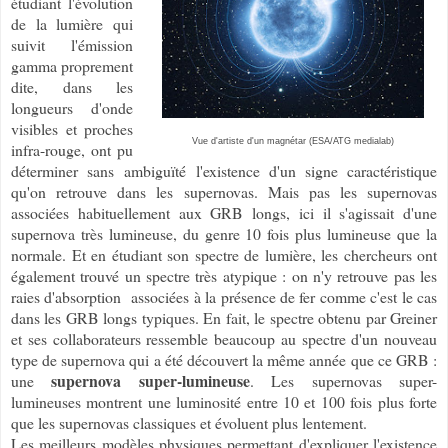
étudiant l'évolution
de la lumière qui
suivit l'émission
gamma proprement
dite, dans les
longueurs d'onde
visibles et proches
Vue d'artiste d'un magnétar (ESA/ATG medialab)
infra-rouge, ont pu
déterminer sans ambiguïté l'existence d'un signe caractéristique
qu'on retrouve dans les supernovas. Mais pas les supernovas
associées habituellement aux GRB longs, ici il s'agissait d'une
supernova très lumineuse, du genre 10 fois plus lumineuse que la
normale. Et en étudiant son spectre de lumière, les chercheurs ont
également trouvé un spectre très atypique : on n'y retrouve pas les
raies d'absorption associées à la présence de fer comme c'est le cas
dans les GRB longs typiques. En fait, le spectre obtenu par Greiner
et ses collaborateurs ressemble beaucoup au spectre d'un nouveau
type de supernova qui a été découvert la même année que ce GRB :
supernova super-lumineuse
une
. Les supernovas super-
lumineuses montrent une luminosité entre 10 et 100 fois plus forte
que les supernovas classiques et évoluent plus lentement.
Les meilleurs modèles physiques permettant d'expliquer l'existence