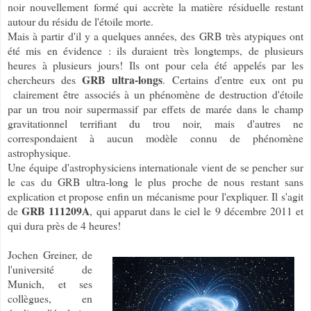
noir nouvellement formé qui accrète la matière résiduelle restant
autour du résidu de l'étoile morte.
Mais à partir d'il y a quelques années, des GRB très atypiques ont
été mis en évidence : ils duraient très longtemps, de plusieurs
heures à plusieurs jours! Ils ont pour cela été appelés par les
GRB ultra-longs
chercheurs des
. Certains d'entre eux ont pu
clairement
être
associés à un phénomène de destruction d'étoile
par un trou noir supermassif par effets de marée dans le champ
gravitationnel terrifiant du trou noir, mais d'autres ne
correspondaient à aucun modèle connu de phénomène
astrophysique.
Une équipe d'astrophysiciens internationale vient de se pencher sur
le cas du GRB ultra-long le plus proche de nous restant sans
explication et propose enfin un mécanisme pour l'expliquer. Il s'agit
GRB 111209A
de
, qui apparut dans le ciel le 9 décembre 2011 et
qui dura près de 4 heures!
Jochen Greiner, de
l'université de
Munich, et ses
collègues, en