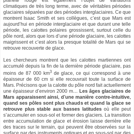
planète rouge est également l’objet de variations
climatiques de très long terme, avec de véritables périodes
glaciaires séparées par des périodes interglaciaires. Ce que
montrent Isaac Smith et ses collègues, c’est que Mars est
aujourd’hui en période interglaciaire et que durant une telle
période, les calottes polaires grossissent, surtout celle du
pôle nord, alors que lors d’une période glaciaire, les calottes
maigrissent et c’est alors la presque totalité de Mars qui se
retrouve recouverte de glace.
Les chercheurs montrent que les calottes martiennes ont
accumulé depuis la fin de la dernière période glaciaire, pas
3
moins de 87 000 km
de glace, ce qui correspond à une
épaisseur de 60 cm si elle recouvrait toute la surface de
Mars. Précisons que la calotte du pôle nord fait actuellement
une épaisseur d’environ 2000 m…
Les âges glaciaires de
Mars apparaissent ainsi, d’une manière contre-intuitive,
quand ses pôles sont plus chauds et quand la glace se
retrouve plus stable aux basses latitudes
où elle peut
s’accumuler en sous-sol et former des glaciers. La transition
entre accumulation de glace et érosion laisse derrière elle
des traces sur le terrain, qui peuvent être observées sur la
surface par des instruments optiques et en sous-sol par des