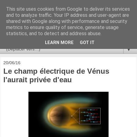
This site uses cookies from Google to deliver its services
Ça se passe là haut
and to analyze traffic. Your IP address and user-agent are
shared with Google along with performance and security
metrics to ensure quality of service, generate usage
Astronomie, Astrophysique, Astroparticules, Cosmologie.
statistics, and to detect and address abuse.
L'infini se contemple, indéfiniment. ISSN 2272-5768
LEARN MORE
GOT IT
▼
20/06/16
Le champ électrique de Vénus
l'aurait privée d'eau