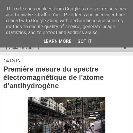
This site uses cookies from Google to deliver its services
Ça se passe là haut
and to analyze traffic. Your IP address and user-agent are
shared with Google along with performance and security
metrics to ensure quality of service, generate usage
Astronomie, Astrophysique, Astroparticules, Cosmologie.
statistics, and to detect and address abuse.
L'infini se contemple, indéfiniment. ISSN 2272-5768
LEARN MORE
GOT IT
▼
24/12/16
Première mesure du spectre
électromagnétique de l'atome
d'antihydrogène