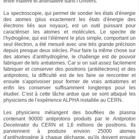
entre matière et antimatière dans l'Univers.
La spectroscopie, qui permet de sonder les états d'énergie
des atomes (plus exactement les états d'énergie des
électrons liés aux noyaux), est un outil puissant pour
caractériser les atomes et molécules. Le spectre de
l'hydrogène, qui est l'élément le plus simple, comportant un
seul électron, a été mesuré avec une très grande précision
depuis presque deux siècles. Pour faire la même chose sur
des atomes d'antihydrogène, le challenge est de pouvoir
fabriquer de tels antiatomes. Car si on sait assez facilement
fabriquer et conserver des positrons (antiélectrons) et des
antiprotons, la difficulté est de les faire se rencontrer et
ensuite s'apprivoiser pour former de vrais antiatomes et
enfin les conserver suffisamment longtemps pour les
étudier. C'est à cette tâche ardue que se sont attaqué les
physiciens de l'expérience ALPHA installée au CERN.
Les physiciens mélangent des bouffées de plasma
contenant 90000 antiprotons produits par le
Antiproton
Decelerator
du CERN et 1,6 millions de positrons. Ils
parviennent à produire environ 25000 atomes
d'antihydrogène à chaque décharge, qu'ils doivent ensuite