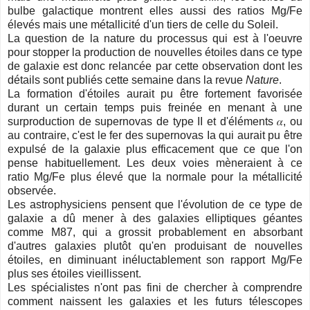
bulbe galactique montrent elles aussi des ratios Mg
/Fe
élevés mais une métallicité d'un tiers de celle du Soleil.
La question de la nature du processus qui est à l'oeuvre
pour stopper la production de nouvelles étoiles dans ce type
de galaxie est donc relancée par cette observation dont les
détails sont publiés cette semaine dans la revue
Nature
.
La formation d'étoiles aurait pu être fortement favorisée
durant un certain temps puis freinée en menant à une
surproduction de supernovas de type II et d'éléments
𝛼,
ou
au contraire, c'est le fer des supernovas Ia qui aurait pu être
expulsé de la galaxie plus efficacement que ce que l'on
pense habituellement. Les deux voies mèneraient à
ce
ratio
Mg
/Fe plus élevé que la normale pour la métallicité
observée.
Les astrophysiciens pensent que l'évolution de ce type de
galaxie a dû mener à des galaxies elliptiques géantes
comme M87, qui a grossit probablement en absorbant
d'autres galaxies plutôt qu'en produisant de nouvelles
étoiles, en diminuant inéluctablement son rapport Mg/Fe
plus ses étoiles vieillissent.
Les spécialistes n'ont pas fini de chercher à comprendre
comment naissent les galaxies et les futurs télescopes