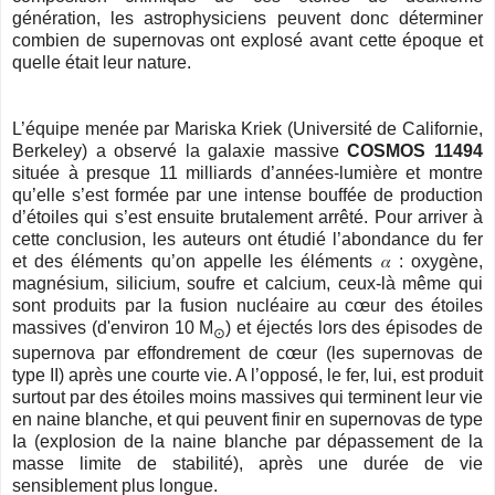
génération, les astrophysiciens peuvent donc déterminer
combien de supernovas ont explosé avant cette époque et
quelle était leur nature.
L’équipe menée par Mariska Kriek (Université de Californie,
Berkeley) a observé la galaxie massive
COSMOS 11494
située à presque 11 milliards d’années-lumière et montre
qu’elle s’est formée par une intense bouffée de production
d’étoiles qui s’est ensuite brutalement arrêté. Pour arriver à
cette conclusion, les auteurs ont étudié l’abondance du fer
et des éléments qu’on appelle les éléments
𝛼
: oxygène,
magnésium, silicium, soufre et calcium, ceux-là même qui
sont produits par la fusion nucléaire au cœur des étoiles
massives (d'environ 10
M
) et éjectés lors des épisodes de
⊙
supernova par effondrement de cœur (les supernovas de
type II) après une courte vie. A l’opposé, le fer, lui, est produit
surtout par des étoiles moins massives qui terminent leur vie
en naine blanche, et qui peuvent finir en supernovas de type
Ia (explosion de la naine blanche par dépassement de la
masse limite de stabilité), après une durée de vie
sensiblement plus longue.