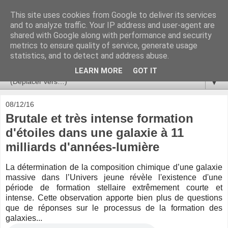
This site uses cookies from Google to deliver its services
Ça se passe là haut
and to analyze traffic. Your IP address and user-agent are
shared with Google along with performance and security
metrics to ensure quality of service, generate usage
Astronomie, Astrophysique, Astroparticules, Cosmologie.
statistics, and to detect and address abuse.
L'infini se contemple, indéfiniment. ISSN 2272-5768
LEARN MORE
GOT IT
▼
08/12/16
Brutale et très intense formation
d'étoiles dans une galaxie à 11
milliards d'années-lumière
La détermination de la composition chimique d’une galaxie
massive dans l’Univers jeune révèle l'existence d'une
période de formation stellaire extrêmement courte et
intense. Cette observation apporte bien plus de questions
que de réponses sur le processus de la formation des
galaxies...