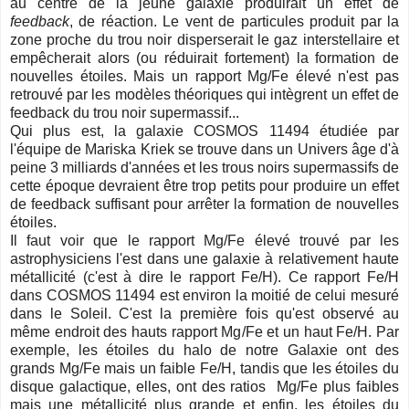
au centre de la jeune galaxie produirait un effet de
feedback
, de réaction. Le vent de particules produit par la
zone proche du trou noir disperserait le gaz interstellaire et
empêcherait alors (ou réduirait fortement) la formation de
nouvelles étoiles. Mais un rapport
Mg/Fe
élevé n'est pas
retrouvé par les modèles théoriques qui intègrent un effet de
feedback du trou noir supermassif...
Qui plus est, la galaxie COSMOS 11494 étudiée par
l'équipe de Mariska Kriek se trouve dans un Univers âge d'à
peine 3 milliards d'années et les trous noirs supermassifs de
cette époque devraient être trop petits pour produire un effet
de feedback suffisant pour arrêter la formation de nouvelles
étoiles.
Il faut voir que le rapport Mg
/Fe élevé trouvé par les
astrophysiciens l'est dans une galaxie à relativement haute
métallicité (c'est à dire le rapport Fe/H). Ce rapport Fe/H
dans COSMOS 11494 est environ la moitié de celui mesuré
dans le Soleil. C'est la première fois qu'est observé au
même endroit des hauts rapport Mg
/Fe et un haut Fe/H. Par
exemple, les étoiles du halo de notre Galaxie ont des
grands Mg
/Fe mais un faible Fe/H, tandis que les étoiles du
disque galactique, elles, ont des ratios Mg
/Fe plus faibles
mais une métallicité plus grande et enfin, les étoiles du