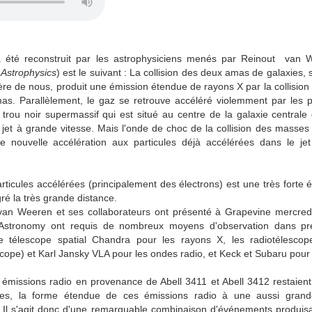
l a été reconstruit par les astrophysiciens menés par Reinout van 
 Astrophysics
) est le suivant : La collision des deux amas de galaxies, 
ère de nous, produit une émission étendue de rayons X par la collisio
s. Parallèlement, le gaz se retrouve accéléré violemment par les 
trou noir supermassif qui est situé au centre de la galaxie centrale
jet à grande vitesse. Mais l'onde de choc de la collision des masse
e nouvelle accélération aux particules déjà accélérées dans le jet
rticules accélérées (principalement des électrons) est une très forte 
ré la très grande distance.
an Weeren et ses collaborateurs ont présenté à Grapevine mercredi 
 Astronomy ont requis de nombreux moyens d'observation dans pr
le télescope spatial Chandra pour les rayons X, les radiotélesc
pe) et Karl Jansky VLA pour les ondes radio, et Keck et Subaru pour l
s émissions radio en provenance de Abell 3411 et Abell 3412 restaient
ées, la forme étendue de ces émissions radio à une aussi grand
le. Il s'agit donc d'une remarquable combinaison d'événements produis