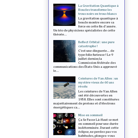
La Gravitation Quantique à
Boucles transforme les
trous noirs en trous blancs
La gravitation quantique à
boucle montre encore sa
force en cette fin d'année.
Un trio de physiciens spécialistes de cette
théorie...
Reflect Orbital : une pure
catastrophe !
C’est une dinguerie... de
type folie furieuse ! Le 9
juillet dernier, la
Commission fédérale des
communications des États-Unis a approuvé
le...
Ceintures de Van Allen : un
mystère vieux de 60 ans
résolu
Les ceintures de Van Allen
ont été découvertes en
1958. Elles sont constituées
majoritairement de protons et d’électrons
énergétiques ca...
Mise en sommeil
Ça Se Passe Là-Haut se met
en sommeil pour une durée
indéterminée. Durant cette
éclipse, ne perdez pas vos
habitudes, plongez-vous