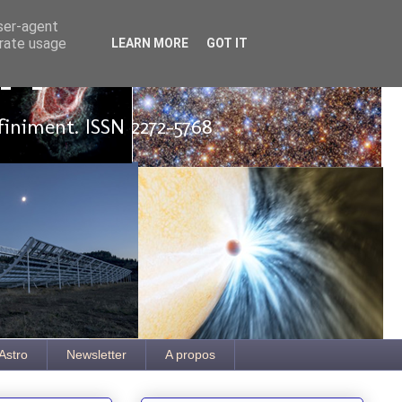
user-agent
erate usage
LEARN MORE
GOT IT
ut
finiment. ISSN 2272-5768
Astro
Newsletter
A propos