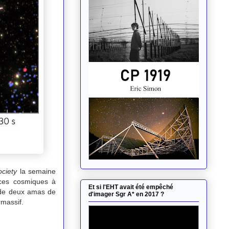
ciety
la semaine
rces cosmiques à
Et si l'EHT avait été empêché
n de deux amas de
d'imager Sgr A* en 2017 ?
rmassif.