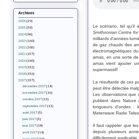
Archives
2026
(29)
Le scénario, tel qu'i
2025
(50)
Smithsonian Centre for
2024
(96)
milliards d'années-lumi
2023
(160)
de gaz chauds des ama
2022
(165)
électromagnétiques du 
2021
(157)
amas, en une sorte de 
2020
(160)
amas vient ajouter un
2019
(152)
supermassif!
2018
(156)
2017
(157)
La résultante de ces pa
décembre 2017
(14)
peut être détectée malg
novembre 2017
(16)
Les observations que v
octobre 2017
(13)
publient dans Nature
septembre 2017
(13)
longueurs d'ondes : 
Meterwave Radio Telesco
août 2017
(5)
juin 2017
(5)
Il faut rappeler que le
mai 2017
(18)
depuis plusieurs ann
avril 2017
(14)
difficilement explicab
mars 2017
(19)