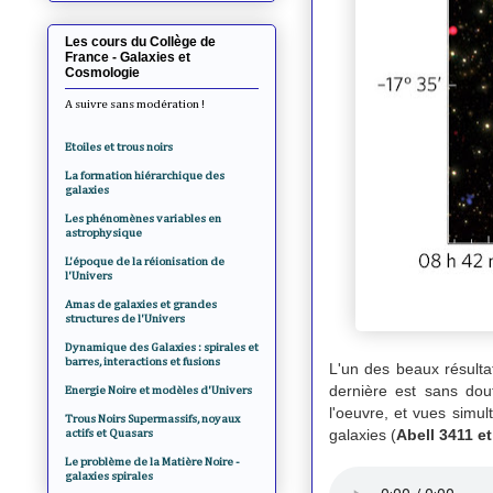
Les cours du Collège de
France - Galaxies et
Cosmologie
A suivre sans modération !
Etoiles et trous noirs
La formation hiérarchique des
galaxies
Les phénomènes variables en
astrophysique
L'époque de la réionisation de
l'Univers
Amas de galaxies et grandes
structures de l'Univers
Dynamique des Galaxies : spirales et
barres, interactions et fusions
L'un des beaux résulta
dernière est sans dou
Energie Noire et modèles d'Univers
l'oeuvre, et vues simu
Trous Noirs Supermassifs, noyaux
galaxies (
Abell 3411 e
actifs et Quasars
Le problème de la Matière Noire -
galaxies spirales