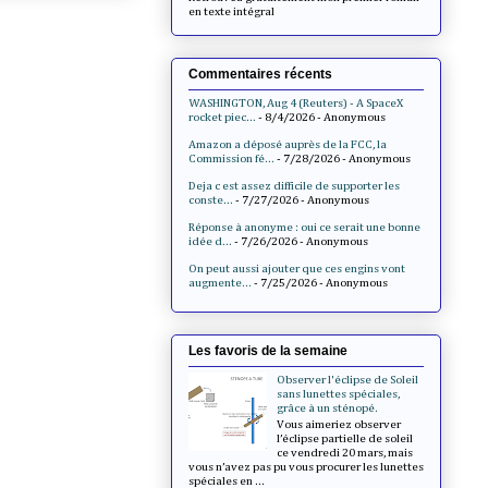
en texte intégral
Commentaires récents
WASHINGTON, Aug 4 (Reuters) - A SpaceX
rocket piec...
- 8/4/2026
- Anonymous
Amazon a déposé auprès de la FCC, la
Commission fé...
- 7/28/2026
- Anonymous
Deja c est assez difficile de supporter les
conste...
- 7/27/2026
- Anonymous
Réponse à anonyme : oui ce serait une bonne
idée d...
- 7/26/2026
- Anonymous
On peut aussi ajouter que ces engins vont
augmente...
- 7/25/2026
- Anonymous
Les favoris de la semaine
Observer l'éclipse de Soleil
sans lunettes spéciales,
grâce à un sténopé.
Vous aimeriez observer
l’éclipse partielle de soleil
ce vendredi 20 mars, mais
vous n’avez pas pu vous procurer les lunettes
spéciales en ...