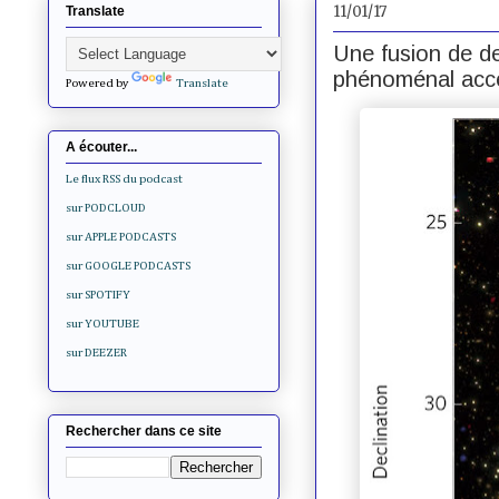
11/01/17
Translate
Une fusion de de
phénoménal accé
Powered by
Translate
A écouter...
Le flux RSS du podcast
sur PODCLOUD
sur APPLE PODCASTS
sur GOOGLE PODCASTS
sur SPOTIFY
sur YOUTUBE
sur DEEZER
Rechercher dans ce site