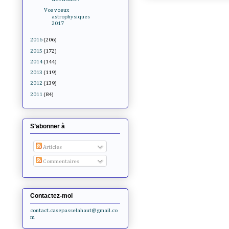
Vos voeux
astrophysiques
2017
2016
(206)
2015
(172)
2014
(144)
2013
(119)
2012
(139)
2011
(84)
S’abonner à
Articles
Commentaires
Contactez-moi
contact.casepasselahaut@gmail.co
m