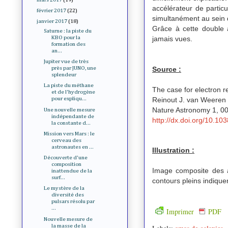
accélérateur de particu
février 2017
(22)
simultanément au sein
janvier 2017
(18)
Grâce à cette double a
Saturne : la piste du
jamais vues.
KBO pour la
formation des
an...
Jupiter vue de très
Source :
près par JUNO, une
splendeur
La piste du méthane
The case for electron r
et de l'hydrogène
Reinout J. van Weeren e
pour expliqu...
Nature Astronomy 1, 0
Une nouvelle mesure
indépendante de
http://dx.doi.org/10.1
la constante d...
Mission vers Mars : le
cerveau des
astronautes en ...
Illustration :
Découverte d'une
composition
Image composite des a
inattendue de la
surf...
contours pleins indiquen
Le mystère de la
diversité des
pulsars résolu par
...
Imprimer
PDF
Nouvelle mesure de
la masse de la