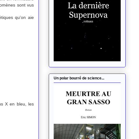
énomènes sont vus
étiques qu'on aie
Un polar bourré de science...
s X en bleu, les