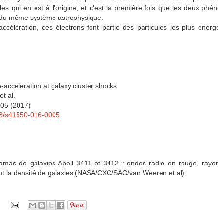
les qui en est à l'origine, et c'est la première fois que les deux ph
 du même système astrophysique.
ccélération, ces électrons font partie des particules les plus énerg
e-acceleration at galaxy cluster shocks
t al.
005 (2017)
038/s41550-016-0005
mas de galaxies Abell 3411 et 3412 : ondes radio en rouge, rayon
t la densité de galaxies.(
NASA/CXC/SAO/v
an Weeren et al).