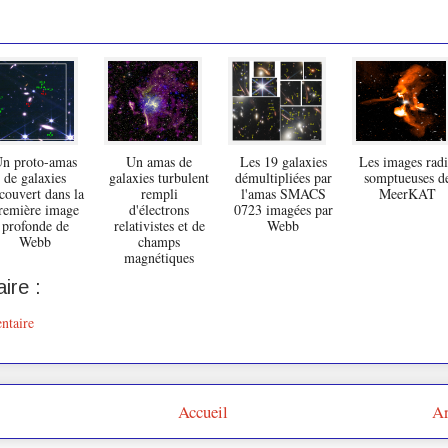
n proto-amas
Un amas de
Les 19 galaxies
Les images rad
de galaxies
galaxies turbulent
démultipliées par
somptueuses d
couvert dans la
rempli
l'amas SMACS
MeerKAT
remière image
d'électrons
0723 imagées par
profonde de
relativistes et de
Webb
Webb
champs
magnétiques
ire :
ntaire
Accueil
Ar