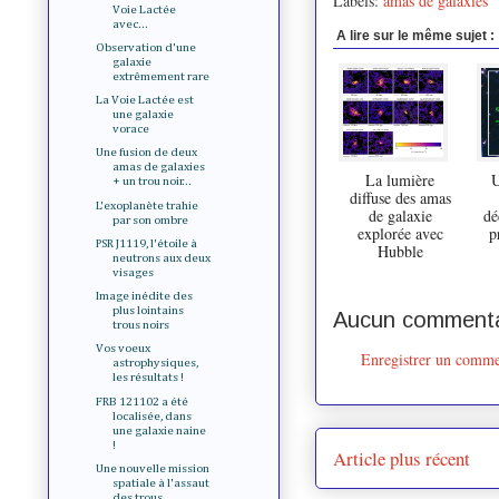
Labels:
amas de galaxies
Voie Lactée
avec...
A lire sur le même sujet :
Observation d'une
galaxie
extrêmement rare
La Voie Lactée est
une galaxie
vorace
Une fusion de deux
amas de galaxies
La lumière
U
+ un trou noir...
diffuse des amas
L'exoplanète trahie
de galaxie
dé
par son ombre
explorée avec
p
PSR J1119, l'étoile à
Hubble
neutrons aux deux
visages
Image inédite des
plus lointains
Aucun commenta
trous noirs
Vos voeux
Enregistrer un comme
astrophysiques,
les résultats !
FRB 121102 a été
localisée, dans
une galaxie naine
!
Article plus récent
Une nouvelle mission
spatiale à l'assaut
des trous...