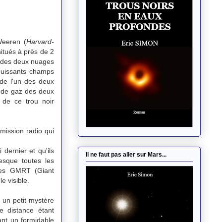
Weeren (
Harvard-
situés à près de 2
n des deux nuages
puissants champs
 de l'un des deux
s de gaz des deux
 de ce trou noir
émission radio qui
dernier et qu'ils
Il ne faut pas aller sur Mars...
esque toutes les
opes GMRT (Giant
e visible.
 un petit mystère
e distance étant
ant un formidable