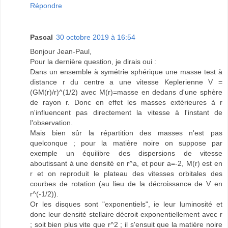
Répondre
Pascal
30 octobre 2019 à 16:54
Bonjour Jean-Paul,
Pour la dernière question, je dirais oui :
Dans un ensemble à symétrie sphérique une masse test à
distance r du centre a une vitesse Keplerienne V =
(GM(r)/r)^(1/2) avec M(r)=masse en dedans d'une sphère
de rayon r. Donc en effet les masses extérieures à r
n'influencent pas directement la vitesse à l'instant de
l'observation.
Mais bien sûr la répartition des masses n'est pas
quelconque ; pour la matière noire on suppose par
exemple un équilibre des dispersions de vitesse
aboutissant à une densité en r^a, et pour a=-2, M(r) est en
r et on reproduit le plateau des vitesses orbitales des
courbes de rotation (au lieu de la décroissance de V en
r^(-1/2)).
Or les disques sont "exponentiels", ie leur luminosité et
donc leur densité stellaire décroit exponentiellement avec r
; soit bien plus vite que r^2 ; il s'ensuit que la matière noire