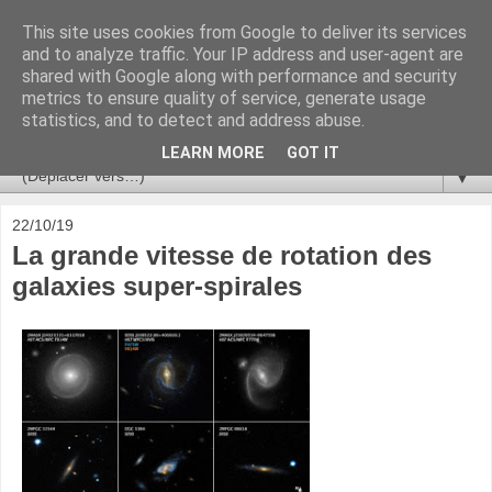
This site uses cookies from Google to deliver its services
Ça se passe là haut
and to analyze traffic. Your IP address and user-agent are
shared with Google along with performance and security
metrics to ensure quality of service, generate usage
Astronomie, Astrophysique, Astroparticules, Cosmologie.
statistics, and to detect and address abuse.
L'infini se contemple, indéfiniment. ISSN 2272-5768
LEARN MORE
GOT IT
▼
22/10/19
La grande vitesse de rotation des
galaxies super-spirales