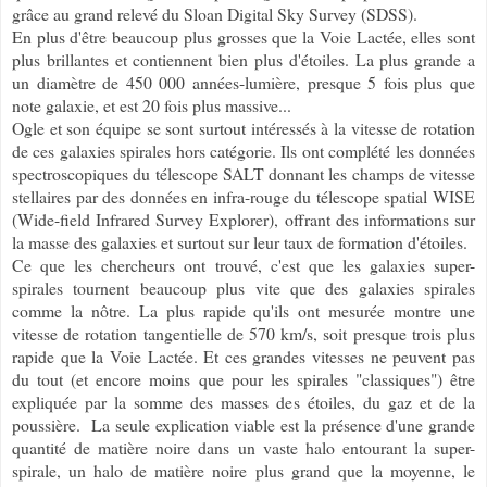
grâce au grand relevé du Sloan Digital Sky Survey (SDSS).
En plus d'être beaucoup plus grosses que la Voie Lactée, elles sont
plus brillantes et contiennent bien plus d'étoiles. La plus grande a
un diamètre de 450 000 années-lumière, presque 5 fois plus que
note galaxie, et est 20 fois plus massive...
Ogle et son équipe se sont surtout intéressés à la vitesse de rotation
de ces galaxies spirales hors catégorie. Ils ont complété les données
spectroscopiques du télescope SALT donnant les champs de vitesse
stellaires par des données en infra-rouge du télescope spatial WISE
(Wide-field Infrared Survey Explorer), offrant des informations sur
la masse des galaxies et surtout sur leur taux de formation d'étoiles.
Ce que les chercheurs ont trouvé, c'est que les galaxies super-
spirales tournent beaucoup plus vite que des galaxies spirales
comme la nôtre. La plus rapide qu'ils ont mesurée montre une
vitesse de rotation tangentielle de 570 km/s, soit presque trois plus
rapide que la Voie Lactée. Et ces grandes vitesses ne peuvent pas
du tout (et encore moins que pour les spirales "classiques") être
expliquée par la somme des masses des étoiles, du gaz et de la
poussière. La seule explication viable est la présence d'une grande
quantité de matière noire dans un vaste halo entourant la super-
spirale, un halo de matière noire plus grand que la moyenne, le