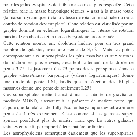
pour les galaxies spirales de faible masse n'est plus respectée. Cette
relation relie la masse baryonique (étoiles + gaz) à la masse totale
(la masse "dynamique") via la vitesse de rotation maximale (là où la
courbe de rotation devient plate). Cette relation est visualisée par un
graphe donnant en échelles logarithmiques la vitesse de rotation
maximale en abscisse et la masse baryonique en ordonnée.
Cette relation montre une évolution linéaire pour un très grand
nombre de galaxies, avec une pente de 3,75. Mais les points
correspondant aux super-spirales les plus massives et aux vitesses
de rotation les plus élevées, s'écartent fortement de la droite de
pente 3,75. L'ajustement des 23 points des super-spirales dans le
graphe vitesse/masse baryonique (valeurs logarithmiques) donne
une droite de pente 1,64, tandis que la sélection des 10 plus
massives donne une pente de seulement 0,25!
Ces super-spirales mettent ainsi à mal la théorie de gravitation
modifiée MOND, alternative à la présence de matière noire, qui
stipule que la relation de Tully-Fischer baryonique devrait avoir une
pente de 4 très exactement. C'est comme si les galaxies super-
spirales possèdent plus de matière noire que les autres galaxies
spirales en relatif par rapport à leur matière ordinaire.
Les astrophysiciens remarquent également que les super-spirales