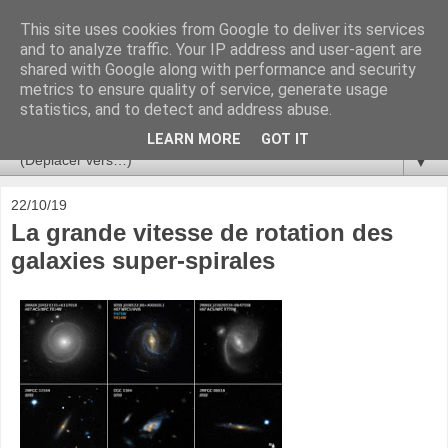
This site uses cookies from Google to deliver its services
Ça se passe là haut
and to analyze traffic. Your IP address and user-agent are
shared with Google along with performance and security
metrics to ensure quality of service, generate usage
Astronomie, Astrophysique, Astroparticules, Cosmologie.
statistics, and to detect and address abuse.
L'infini se contemple, indéfiniment. ISSN 2272-5768
LEARN MORE
GOT IT
▼
22/10/19
La grande vitesse de rotation des
galaxies super-spirales