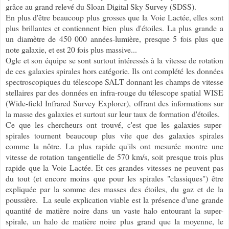
grâce au grand relevé du Sloan Digital Sky Survey (SDSS).
En plus d'être beaucoup plus grosses que la Voie Lactée, elles sont
plus brillantes et contiennent bien plus d'étoiles. La plus grande a
un diamètre de 450 000 années-lumière, presque 5 fois plus que
note galaxie, et est 20 fois plus massive...
Ogle et son équipe se sont surtout intéressés à la vitesse de rotation
de ces galaxies spirales hors catégorie. Ils ont complété les données
spectroscopiques du télescope SALT donnant les champs de vitesse
stellaires par des données en infra-rouge du télescope spatial WISE
(Wide-field Infrared Survey Explorer), offrant des informations sur
la masse des galaxies et surtout sur leur taux de formation d'étoiles.
Ce que les chercheurs ont trouvé, c'est que les galaxies super-
spirales tournent beaucoup plus vite que des galaxies spirales
comme la nôtre. La plus rapide qu'ils ont mesurée montre une
vitesse de rotation tangentielle de 570 km/s, soit presque trois plus
rapide que la Voie Lactée. Et ces grandes vitesses ne peuvent pas
du tout (et encore moins que pour les spirales "classiques") être
expliquée par la somme des masses des étoiles, du gaz et de la
poussière. La seule explication viable est la présence d'une grande
quantité de matière noire dans un vaste halo entourant la super-
spirale, un halo de matière noire plus grand que la moyenne, le