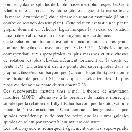
pour les galaxies spirales de faible masse n'est plus respectée. Cette
relation relie la masse baryonique (étoiles + gaz) à la masse totale
(la masse "dynamique") via la vitesse de rotation maximale (là où la
courbe de rotation devient plate). Cette relation est visualisée par un
graphe donnant en échelles logarithmiques la vitesse de rotation
maximale en abscisse et la masse baryonique en ordonnée.
Cette relation montre une évolution linéaire pour un très grand
nombre de galaxies, avec une pente de 3,75. Mais les points
correspondant aux super-spirales les plus massives et aux vitesses
de rotation les plus élevées, s'écartent fortement de la droite de
pente 3,75. L'ajustement des 23 points des super-spirales dans le
graphe vitesse/masse baryonique (valeurs logarithmiques) donne
une droite de pente 1,64, tandis que la sélection des 10 plus
massives donne une pente de seulement 0,25!
Ces super-spirales mettent ainsi à mal la théorie de gravitation
modifiée MOND, alternative à la présence de matière noire, qui
stipule que la relation de Tully-Fischer baryonique devrait avoir une
pente de 4 très exactement. C'est comme si les galaxies super-
spirales possèdent plus de matière noire que les autres galaxies
spirales en relatif par rapport à leur matière ordinaire.
Les astrophysiciens remarquent également que les super-spirales