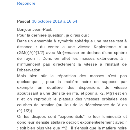
Répondre
Pascal
30 octobre 2019 à 16:54
Bonjour Jean-Paul,
Pour la dernière question, je dirais oui :
Dans un ensemble à symétrie sphérique une masse test à
distance r du centre a une vitesse Keplerienne V =
(GM(r)/r)^(1/2) avec M(r)=masse en dedans d'une sphère
de rayon r. Donc en effet les masses extérieures à r
n'influencent pas directement la vitesse à l'instant de
l'observation.
Mais bien sûr la répartition des masses n'est pas
quelconque ; pour la matière noire on suppose par
exemple un équilibre des dispersions de vitesse
aboutissant à une densité en r^a, et pour a=-2, M(r) est en
r et on reproduit le plateau des vitesses orbitales des
courbes de rotation (au lieu de la décroissance de V en
r^(-1/2)).
Or les disques sont "exponentiels", ie leur luminosité et
donc leur densité stellaire décroit exponentiellement avec r
; soit bien plus vite que r^2 ; il s'ensuit que la matière noire