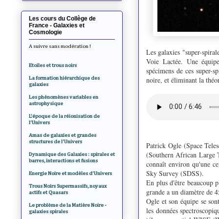
Les cours du Collège de
France - Galaxies et
Cosmologie
A suivre sans modération !
Les galaxies "super-spiral
Voie Lactée. Une équipe 
Etoiles et trous noirs
spécimens de ces super-spi
La formation hiérarchique des
noire, et éliminant la th
galaxies
Les phénomènes variables en
astrophysique
L'époque de la réionisation de
l'Univers
Amas de galaxies et grandes
structures de l'Univers
Patrick Ogle (Space Telesc
(Southern African Large T
Dynamique des Galaxies : spirales et
barres, interactions et fusions
connaît environ qu'une ce
Sky Survey (SDSS).
Energie Noire et modèles d'Univers
En plus d'être beaucoup pl
Trous Noirs Supermassifs, noyaux
grande a un diamètre de 45
actifs et Quasars
Ogle et son équipe se sont 
Le problème de la Matière Noire -
les données spectroscopiq
galaxies spirales