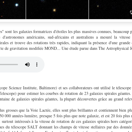
es" sont les galaxies formatrices d'étoiles les plus massives connues, beaucoup 
d'astronomes américains, sud-africains et australiens a mesuré la vitesse
rales et trouve des rotations très rapides, indiquant la présence d'une grande
éorie de gravitation modifiée MOND... Une étude parue dans The Astrophysical J
ope Science Institute, Baltimore) et ses collaborateurs ont utilisé le télesco
elescope) pour estimer les courbes de rotation de 23 galaxies spirales géantes.
ntaine de galaxies spirales géantes, la plupart découvertes grâce au grand rele
us grosses que la Voie Lactée, elles sont plus brillantes et contiennent bien plu
0 000 années-lumière, presque 5 fois plus que note galaxie, et est 20 fois plus 
surtout intéressés à la vitesse de rotation de ces galaxies spirales hors catégor
ues du télescope SALT donnant les champs de vitesse stellaires par des donnée