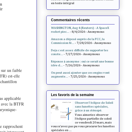
un
en texte intégral
ir
Commentaires récents
WASHINGTON, Aug 4 (Reuters) - A SpaceX
rocket piec...
- 8/4/2026
- Anonymous
Amazon a déposé auprès de la FCC, la
Commission fé...
- 7/28/2026
- Anonymous
Deja c est assez difficile de supporter les
conste...
- 7/27/2026
- Anonymous
Réponse à anonyme : oui ce serait une bonne
idée d...
- 7/26/2026
- Anonymous
 sur un faible
On peut aussi ajouter que ces engins vont
TFR) est-elle
augmente...
- 7/25/2026
- Anonymous
chantillon
Les favoris de la semaine
as applicable
te avec la BTFR
Observer l'éclipse de Soleil
sans lunettes spéciales,
baryonique-
grâce à un sténopé.
Vous aimeriez observer
l’éclipse partielle de soleil
ce vendredi 20 mars, mais
se rapprochent
vous n’avez pas pu vous procurer les lunettes
spéciales en ...
rait interessant