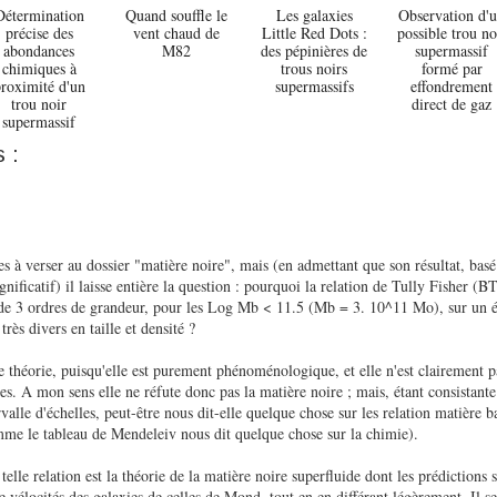
Détermination
Quand souffle le
Les galaxies
Observation d'
précise des
vent chaud de
Little Red Dots :
possible trou no
abondances
M82
des pépinières de
supermassif
chimiques à
trous noirs
formé par
roximité d'un
supermassifs
effondrement
trou noir
direct de gaz
supermassif
 :
tes à verser au dossier "matière noire", mais (en admettant que son résultat, basé
ignificatif) il laisse entière la question : pourquoi la relation de Tully Fisher (B
 de 3 ordres de grandeur, pour les Log Mb < 11.5 (Mb = 3. 10^11 Mo), sur un é
très divers en taille et densité ?
 théorie, puisqu'elle est purement phénoménologique, et elle n'est clairement p
es. A mon sens elle ne réfute donc pas la matière noire ; mais, étant consistan
rvalle d'échelles, peut-être nous dit-elle quelque chose sur les relation matière 
mme le tableau de Mendeleiv nous dit quelque chose sur la chimie).
elle relation est la théorie de la matière noire superfluide dont les prédictions 
 vélocités des galaxies de celles de Mond, tout en en différant légèrement. Il se