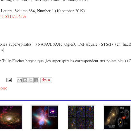
l Letters, Volume 884, Number 1 (10 october 2019)
2041-8213/ab459e
xies super-spirales (
NASA/ESA/P. Ogle/J. DePasquale (STScI) (en haut)
as)
e Tully-Fischer baryonique (les super-spirales correspondent aux points bleu) (O
noire