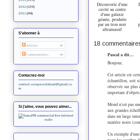
Découverte d'une
2012
(139)
cavité au centre
d'une galaxie
2011
(84)
géante, produite
par un trou noir
p
ultramassif
S’abonner à
18 commentaires
Articles
Pascal a dit…
Commentaires
Bonjour,
Cet article est cer
Contactez-moi
échantillon, soit s
contact.casepasselahaut@gmail.co
observée sur plus
m
important d'objets 
Mond n'est pas une
Si j'aime, vous pouvez aimer...
aux grandes échell
dans un large inte
matière noire (co
Un exemple d'une t
pour les courbes de