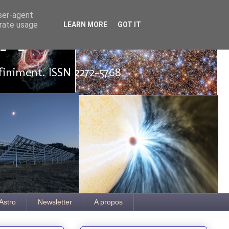
user-agent
erate usage
LEARN MORE
GOT IT
ut
finiment. ISSN 2272-5768
Astro
Newsletter
A propos