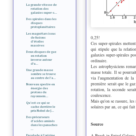
La grande vitesse de
rotation des
galaxies super-s...
Des spirales dans les
disques
protoplanétaires
Les magnétars issus
0,25!
de fusions
d'étoiles
Ces super-spirales metten
massives
qui stipule que la relati
Deux disques de gaz
galaxies super-spirales po
en rotation
ordinaire.
inverse autour
d'u...
Les astrophysiciens remar
Une grande masse
masse totale. Il se pourrai
sombre se trouve
via l'augmentation de la 
au centre de l'a...
première serait que le gaz
Nouveau spectre en
rotation, la seconde sera
énergie des
protons du
coalescence.
rayonnem...
Mais qu'on se rassure, les
Qu'est-ce qui se
solaires par an, ce qui fai
cache derrière le
prix Nobel de J...
Des précurseurs
d'acides aminés
Source
dans les panaches
...
A Break in Spiral Galaxy 
Encelade à l'origine