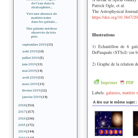
de l'eau dans la
Patrick Ogle, et al.
stratosphère...
The Astrophysical Journa
Vers une absence de
https://doi.org/10.3847/
matière noire
dans les galaxie...
Une galaxie-méduse
observée de très
Illustrations
près
septembre 2019
(13)
1) Echantillon de 6 gala
DePasquale (STScI) (en b
août 2019
(10)
juillet 2019
(5)
2) Graphe de la relation d
juin 2019
(13)
mai 2019
(14)
avril 2019
(13)
Imprimer
PDF
mars 2019
(13)
février 2019
(12)
Labels:
galaxies
,
matière 
janvier 2019
(14)
A lire sur le même sujet :
2018
(156)
2017
(157)
2016
(206)
2015
(172)
2014
(144)
2013
(119)