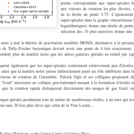
points correspondant aux super-spirales l
aux vitesses de rotation les plus élevées, 
de la droite de pente 3,75. L'ajustement
super-spirales dans le graphe vitesse/masse
logarithmiques) donne une droite de pente 
sélection des 10 plus massives donne une
t ainsi à mal la théorie de gravitation modifiée MOND, alternative à la présenc
on de Tully-Fischer baryonique devrait avoir une pente de 4 très exactement.
ssèdent plus de matière noire que les autres galaxies spirales en relatif par ra
quent également que les super-spirales contiennent relativement peu d'étoiles,
t ainsi que la matière noire puisse indirectement jouer un rôle inhibiteur dans la
vitesse de rotation de l'ensemble. Patrick Ogle et ses collègues proposent d
 "froid" nécessaire au collapse gravitationnel menant à la formation d'étoiles se
it que la rotation rapide disloquerait directement des nuages de gaz froid, e
 super-spirales produisent tout de même de nombreuses étoiles, à un taux qui av
t un taux 30 fois plus élevé que celui de la Voie Lactée...
Scaling Relations at the Upper Limit of Galaxy Mass