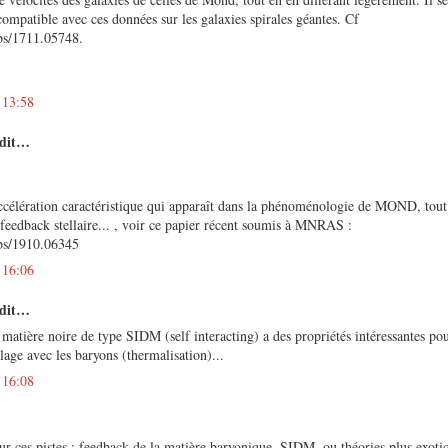
 compatible avec ces données sur les galaxies spirales géantes. Cf
abs/1711.05748.
 13:58
 dit…
ccélération caractéristique qui apparaît dans la phénoménologie de MOND, tout 
 feedback stellaire... , voir ce papier récent soumis à MNRAS :
abs/1910.06345
 16:06
 dit…
 matière noire de type SIDM (self interacting) a des propriétés intéressantes po
age avec les baryons (thermalisation)...
 16:08
r ces pistes ; feedback de la matière baryonique, SIDM, ou théories plus exotiq