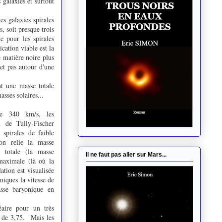
galaxies et surtout
es galaxies spirales
, soit presque trois
e pour les spirales
cation viable est la
e matière noire plus
et pas autour d'une
nt une masse totale
asses solaires...
de 340 km/s, les
n de Tully-Fischer
spirales de faible
ion relie la masse
 totale (la masse
Il ne faut pas aller sur Mars...
maximale (là où la
ation est visualisée
miques la vitesse de
sse baryonique en
éaire pour un très
 de 3,75. Mais les