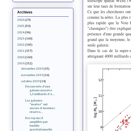
télescope spatial WISE (W
sur leur taux de formation
Ce que les chercheurs ont 
Archives
comme la nôtre. La plus ra
2026
(29)
plus rapide que la Voie 
2025
(50)
"classiques") être expliqu
2024
(96)
présence d'une grande quan
grand que la moyenne, le 
2023
(160)
seule galaxie.
2022
(165)
Dans le cas de la super-s
2021
(157)
atteignant 4000 milliards
2020
(160)
2019
(152)
décembre 2019
(15)
novembre 2019
(16)
octobre 2019
(14)
Découverte d'une
galaxie massive
1,3 milliards d'a...
Les galaxies
"mortes" ont
encore d'énormes
réservo...
Des rayons X
amplifiés par
lentille
gravitationnelle