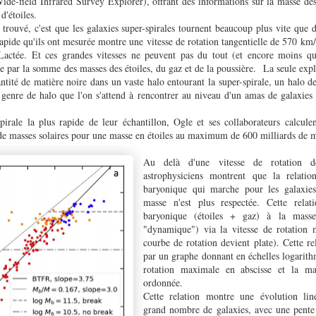
ide-field Infrared Survey Explorer), offrant des informations sur la masse des 
 d'étoiles.
trouvé, c'est que les galaxies super-spirales tournent beaucoup plus vite que d
pide qu'ils ont mesurée montre une vitesse de rotation tangentielle de 570 km/s
Lactée. Et ces grandes vitesses ne peuvent pas du tout (et encore moins qu
ée par la somme des masses des étoiles, du gaz et de la poussière. La seule expli
tité de matière noire dans un vaste halo entourant la super-spirale, un halo d
genre de halo que l'on s'attend à rencontrer au niveau d'un amas de galaxies 
pirale la plus rapide de leur échantillon, Ogle et ses collaborateurs calcule
 de masses solaires pour une masse en étoiles au maximum de 600 milliards de m
Au delà d'une vitesse de rotation 
astrophysiciens montrent que la relatio
baryonique qui marche pour les galaxies 
masse n'est plus respectée. Cette relat
baryonique (étoiles + gaz) à la masse
"dynamique") via la vitesse de rotation 
courbe de rotation devient plate). Cette rel
par un graphe donnant en échelles logarith
rotation maximale en abscisse et la ma
ordonnée.
Cette relation montre une évolution lin
grand nombre de galaxies, avec une pente