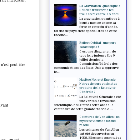
La Gravitation Quantique à
Boucles transforme les
trous noirs en trous blancs
La gravitation quantique à
boucle montre encore sa
force en cette fin d'année.
Un trio de physiciens spécialistes de cette
théorie...
Reflect Orbital : une pure
catastrophe !
C’est une dinguerie... de
type folie furieuse ! Le 9
juillet dernier, la
n'est peut être
Commission fédérale des
communications des États-Unis a approuvé
le...
Matière Noire et Energie
Noire : de purs et simples
produits de la Relativité
Générale ?
La Relativité Générale a été
une véritable révolution
uvant
scientifique. Nous fêtons cette année le
centenaire de cette grande théorie d'...
Ceintures de Van Allen : un
mystère vieux de 60 ans
résolu
Les ceintures de Van Allen
ont été découvertes en
1958. Elles sont constituées
ues, on est