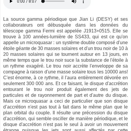
La source gamma périodique que Jian Li (DESY) et ses
collaborateurs ont débusquée dans les données du
télescope gamma Fermi est appelée J1913+0515. Elle se
trouve à 100 années-lumière de SS433, qui est ce qu'on
appelle un microquasar : un système double composé d'une
étoile géante de 30 masses solaires et d'un trou noir de 10 à
20 masses solaires qui se tournent autour en 13 jours, en
même temps que le trou noir suce la substance de l'étoile à
un rythme exagéré. Le trou noir accrète l'enveloppe de sa
compagne à raison d'une masse solaire tous les 10000 ans!
C'est énorme, à ce rythme, il l'aura entièrement dévorée en
seulement 300 000 ans. Et ce faisant, le disque d'accrétion
entourant le trou noir produit également des jets de
particules et de rayonnement de part et d'autre du disque.
Mais ce microquasar a ceci de particulier que son disque
d’accrétion n'est pas tout à fait dans le même plan que le
plan orbital du couple. Il résulte une précession du disque
d'accrétion, qui semble osciller de manière périodique, et le
disque d'accrétion n'est pas le seul à avoir un mouvement
étrange puisque les jets sont aussi affectés par cette