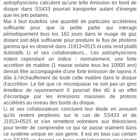
astrophysiciens calculent qu'une telle émission en bord de
disque dans SS433 pourrait transporter autant d'énergie
que les jets polaires.
Mai il faut toutefois une quantité de particules accélérées
suffisante pour que la petite partie qui interagit
périodiquement tous les 162 jours dans le nuage de gaz
distant soit déjà suffisante pour produire le flux de photons
gamma qui es observé dans J1913+0515 et cela rend plutôt
dubitatifs Li et ses collaborateurs... Les astrophysiciens
notent cependant un indice : normalement, une forte
accrétion de matière (1 masse solaire tous les 10000 ans)
devrait être accompagnée d'une forte émission de rayons X
dûe à l'échauffement de toute cette matière dans le disque
d'accrétion. Le fait que ce microquasar ne soit pas un gros
émetteur de rayonnement X pourrait être dû à un effet
d'écrantage par les émissions massives de protons
accélérés au niveau des bords du disque.
Li et ses collaborateurs concluent leur étude en avouant
qu'ils restent perplexes sur le cas de SS433 et de
J1913+0515 et s'en remettent volontiers aux théoriciens
pour tenter de comprendre ce qui se passe vraiment dans
ce système unique en son genre. Il est en tous cas certain