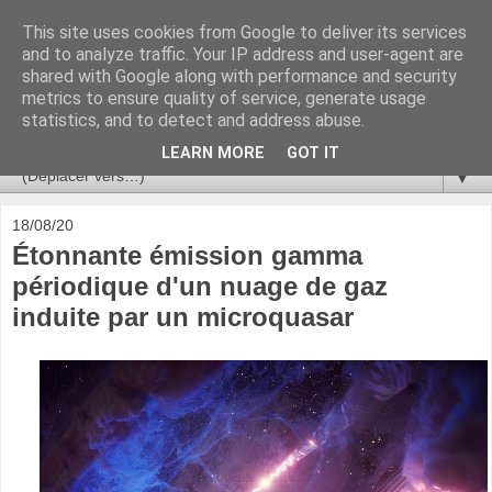
This site uses cookies from Google to deliver its services
Ça se passe là haut
and to analyze traffic. Your IP address and user-agent are
shared with Google along with performance and security
metrics to ensure quality of service, generate usage
Astronomie, Astrophysique, Astroparticules, Cosmologie.
statistics, and to detect and address abuse.
L'infini se contemple, indéfiniment. ISSN 2272-5768
LEARN MORE
GOT IT
▼
18/08/20
Étonnante émission gamma
périodique d'un nuage de gaz
induite par un microquasar