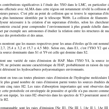
contributions significatives à l’étude des YSO dans le LMC, en particulier 
ons effectuée avec ALMA dans cette région ont notamment révélé la collision d
sieurs parsecs. C'est pile au point de collision que se trouve le superamas d'é
 la plus lumineuse identifiée par le télescope Webb. La collision de filaments
talyseur nécessaire à la création d’un superamas d'étoiles, selon les chercheur
ntexte crucial pour comprendre l’environnement à plus grande échelle dans
t par exemple aux astronomes d’étudier la relation entre les structures de nua
nce des protoétoiles et des amas.
rs montrent que les masses respectives pour les amas d'étoiles qu'ils ont nommé
 2,7, 25,4 ± 3,2 et 15,7 ± 4,5 M⊙. Selon eux, dans E1, c'est l'YSO Y2 qui 
la source dominante dans S1 et Y9 est celle qui domine dans S2.
ent une variété de raies d'émission de HAP. Mais l'YSO Y4, la source ion
9, ne présente aucune caractéristique de HAP, probablement en raison du ray
ui détruisent les
hydrocarbures polyaromatiques
environnants.
ntent en tous cas toutes plusieurs raies d'émission de l'hydrogène moléculaire
t le plus grand nombre de raies d'émission parmi toutes les sources étudiées da
ente cinq raies H2. Les raies d'absorption importantes qui sont observées da
e cette protoétoile est enveloppée de poussière et qu'elle n'a pas encore comme
et son équipe,
les raies H2 observées dans les spectres de Y3 pourraient aussi ê
 le H2
.
 remarquable sont les raies d'émission [Ne II], [Ne III ], [Ar II ], [Ar III 