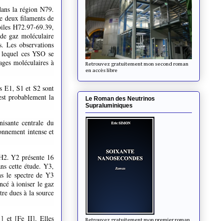
dans la région N79.
e deux filaments de
toiles H72.97-69.39,
 de gaz moléculaire
s. Les observations
 lequel ces YSO se
ges ​​moléculaires à
Retrouvez gratuitement mon second roman
en accès libre
s E1, S1 et S2 sont
est probablement la
Le Roman des Neutrinos
Supraluminiques
isante centrale du
onnement intense et
 H2. Y2 présente 16
ns cette étude. Y3,
ns le spectre de Y3
ncé à ioniser le gaz
tre dues à la source
] et [Fe II]. Elles
Retrouvez gratuitement mon premier roman