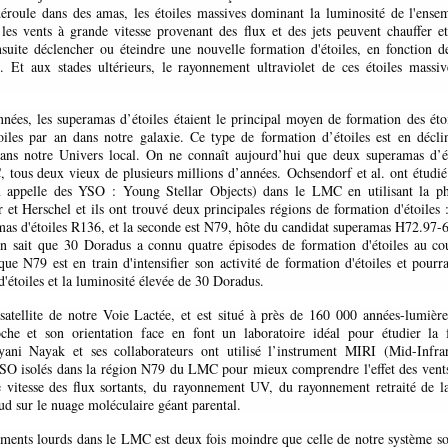
déroule dans des amas, les étoiles massives dominant la luminosité de l'ens
 les vents à grande vitesse provenant des flux et des jets peuvent chauffer 
suite déclencher ou éteindre une nouvelle formation d'étoiles, en fonction de
 Et aux stades ultérieurs, le rayonnement ultraviolet de ces étoiles massiv
.
nnées, les superamas d’étoiles étaient le principal moyen de formation des éto
oiles par an dans notre galaxie. Ce type de formation d’étoiles est en décli
 dans notre Univers local. On ne connaît aujourd’hui que deux superamas d’é
 tous deux vieux de plusieurs millions d’années. Ochsendorf et al. ont étudié
'on appelle des YSO : Young Stellar Objects) dans le LMC en utilisant la p
r et Herschel et ils ont trouvé deux principales régions de formation d'étoiles 
mas d'étoiles R136, et la seconde est N79, hôte du candidat superamas H72.97-69
n sait que 30 Doradus a connu quatre épisodes de formation d'étoiles au co
que N79 est en train d'intensifier son activité de formation d'étoiles et pourra
d'étoiles et la luminosité élevée de 30 Doradus.
tellite de notre Voie Lactée, et est situé à près de 160 000 années-lumière
oche et son orientation face en font un laboratoire idéal pour étudier la 
yani Nayak et ses collaborateurs ont utilisé l’instrument MIRI (Mid-Infra
SO isolés dans la région N79 du LMC pour mieux comprendre l'effet des vents 
le vitesse des flux sortants, du rayonnement UV, du rayonnement retraité de la
ud sur le nuage moléculaire géant parental.
nts lourds dans le LMC est deux fois moindre que celle de notre système sol