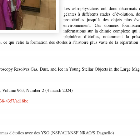
Les astrophysiciens ont donc désormais o
géantes à différents stades d’évolution, d
protoétoiles jusqu’à des objets plus évo
environnement. Ces données fournissen
informations sur la chimie complexe qui 
pépinières d’étoiles, notamment la pré
, ce qui relie la formation des étoiles à l’histoire plus vaste de la répartition
scopy Resolves Gas, Dust, and Ice in Young Stellar Objects in the Large Mag
l, Volume 963, Number 2 (4 march 2024)
1538-4357/ad18bc
peramas d'étoiles avec des YSO (NSF/AUI/NSF NRAO/S.Dagnello)