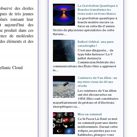
La Gravitation Quantique à
bservé des étoiles
Boucles transforme les
epuis de très jeunes
trous noirs en trous blancs
lués ionisant leur
La gravitation quantique à
boucle montre encore sa
t aujourd'hui des
force en cette fin d'année.
se produit dans ces
Un trio de physiciens spécialistes de cette
théorie...
sence de molécules
 des éléments et des
Reflect Orbital : une pure
catastrophe !
C’est une dinguerie... de
type folie furieuse ! Le 9
juillet dernier, la
Commission fédérale des
ellanic Cloud
communications des États-Unis a approuvé
le...
Ceintures de Van Allen : un
mystère vieux de 60 ans
résolu
Les ceintures de Van Allen
ont été découvertes en
1958. Elles sont constituées
majoritairement de protons et d’électrons
énergétiques ca...
Mise en sommeil
Ça Se Passe Là-Haut se met
en sommeil pour une durée
indéterminée. Durant cette
éclipse, ne perdez pas vos
habitudes, plongez-vous