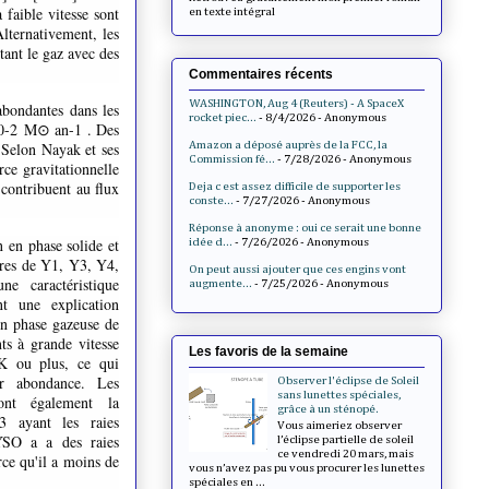
faible vitesse sont
en texte intégral
Alternativement, les
tant le gaz avec des
Commentaires récents
WASHINGTON, Aug 4 (Reuters) - A SpaceX
abondantes dans les
rocket piec...
- 8/4/2026
- Anonymous
10-2
M⊙ an-1 . Des
Amazon a déposé auprès de la FCC, la
 Selon Nayak et ses
Commission fé...
- 7/28/2026
- Anonymous
rce gravitationnelle
 contribuent au flux
Deja c est assez difficile de supporter les
conste...
- 7/27/2026
- Anonymous
Réponse à anonyme : oui ce serait une bonne
n en phase solide et
idée d...
- 7/26/2026
- Anonymous
ctres de Y1, Y3, Y4,
On peut aussi ajouter que ces engins vont
 caractéristique
augmente...
- 7/25/2026
- Anonymous
nt une explication
 en phase gazeuse de
s à grande vitesse
Les favoris de la semaine
 K ou plus, ce qui
ur abondance. Les
Observer l'éclipse de Soleil
sans lunettes spéciales,
nt également la
grâce à un sténopé.
3 ayant les raies
Vous aimeriez observer
 YSO a a des raies
l’éclipse partielle de soleil
ce vendredi 20 mars, mais
ce qu'il a moins de
vous n’avez pas pu vous procurer les lunettes
spéciales en ...