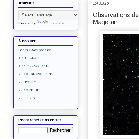
16/01/25
Translate
Observations de
Magellan
Powered by
Translate
A écouter...
Le flux RSS du podcast
sur PODCLOUD
sur APPLE PODCASTS
sur GOOGLE PODCASTS
sur SPOTIFY
sur YOUTUBE
sur DEEZER
Rechercher dans ce site