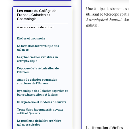
Une équipe d'astronomes a
Les cours du Collège de
utilisant le télescope sp
France - Galaxies et
Astrophysical Journal
, do
Cosmologie
galaxie.
A suivre sans modération !
Etoiles et trous noirs
La formation hiérarchique des
galaxies
Les phénomènes variables en
astrophysique
L'époque de la réionisation de
l'Univers
Amas de galaxies et grandes
structures de l'Univers
Dynamique des Galaxies : spirales et
barres, interactions et fusions
Energie Noire et modèles d'Univers
Trous Noirs Supermassifs, noyaux
actifs et Quasars
Le problème de la Matière Noire -
galaxies spirales
La formation d'étoiles mas