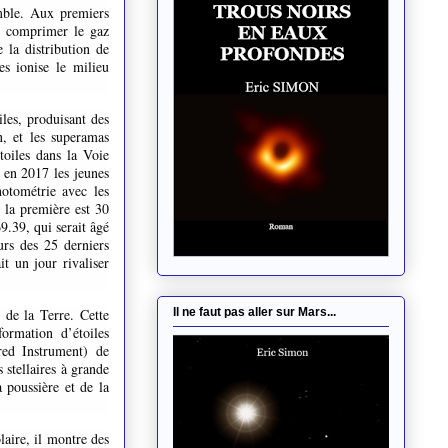
emble. Aux premiers
et comprimer le gaz
 la distribution de
es ionise le milieu
iles, produisant des
n, et les superamas
toiles dans la Voie
 en 2017 les jeunes
hotométrie avec les
: la première est 30
.39, qui serait âgé
urs des 25 derniers
it un jour rivaliser
Il ne faut pas aller sur Mars...
 de la Terre. Cette
formation d’étoiles
red Instrument) de
stellaires à grande
 poussière et de la
aire, il montre des