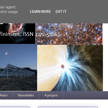
user-agent
erate usage
LEARN MORE
GOT IT
ut
finiment. ISSN 2272-5768
Astro
Newsletter
A propos