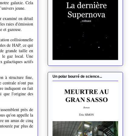
 notre galaxie. Cela
’univers jeune.
er examiné en détail
les raies d'émission
de et gazeuse.
ation collisionnelle
ules de HAP, ce qui
de grande taille en
e le gaz local. Une
 galactiques actifs
Un polar bourré de science...
n à structure fine,
e centrale n'ont pas
re indiquent en fait
i que l'origine des
rassemblent près de
sus qu'on appelle la
être un amas de cinq
entourée par plus de