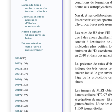
conditions de formation d’
L'amas de Coma
donne aux astrophysiciens 
renforce encore la
tension de Hubble
Nayak et ses collaborateur
Observations de la
les caractéristiques spectr
naissance
d'hydrocarbures polyaromat
d'étoiles
massives da...
Les raies de H2 dans l'IR 
Pluton a capturé
Charon après un
due à des chocs chauffant
baiser
conduit à l'excitation d
Découverte d'un
molécules plus petites. 
8ème "cercle
émission de H2 excédentai
radio étrange"
en 2010 et dans des galaxi
2024
(96)
La présence de raies d'ab
2023
(160)
indique des très jeunes pr
2022
(165)
encore ionisé le gaz enviro
2021
(157)
l'âge de la protoétoile c
2020
(160)
chocs.
2019
(152)
Les images de MIRI obtenu
2018
(156)
l'amas stellaire H72.97-69
2017
(157)
ségrégation de masse. Et c
2016
(206)
jeunes étoiles. L'une des c
2015
(172)
1 550 jeunes étoiles.
2014
(144)