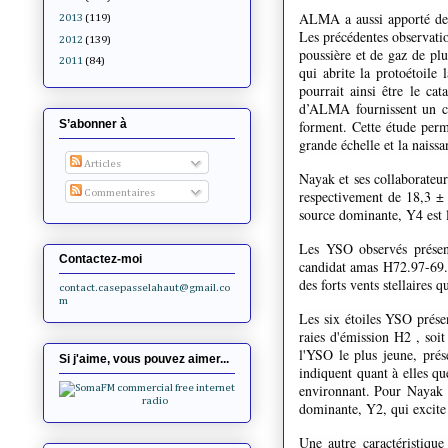
ALMA a aussi apporté des 
2013
(119)
Les précédentes observati
2012
(139)
poussière et de gaz de plu
2011
(84)
qui abrite la protoétoile
pourrait ainsi être le ca
d’ALMA fournissent un co
S’abonner à
forment. Cette étude perme
grande échelle et la naissa
Articles
Nayak et ses collaborateu
Commentaires
respectivement de 18,3 ±
source dominante, Y4 est 
Les YSO observés présent
Contactez-moi
candidat amas H72.97-69.3
des forts vents stellaires q
contact.casepasselahaut@gmail.co
m
Les six étoiles YSO prése
raies d'émission H2 , soi
l'YSO le plus jeune, prés
Si j'aime, vous pouvez aimer...
indiquent quant à elles qu
environnant. P
our
Nayak
dominante, Y2, qui excite
Une autre caractéristique