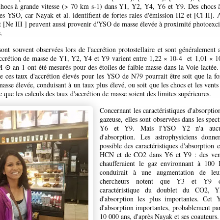
chocs à grande vitesse (> 70 km s-1) dans Y1, Y2, Y4, Y6 et Y9. Des chocs à 
s YSO, car Nayak et al. identifient de fortes raies d'émission H2 et [Cl II]. 
et [Ne III ] peuvent aussi provenir d'YSO de masse élevée à proximité photoexci
.
sont souvent observées lors de l'accrétion protostellaire et sont généralement 
accrétion de masse de Y1, Y2, Y4 et Y9 varient entre 1,22 × 10-4 et
1,01 × 
M ⊙ an-1 ont été mesurés pour des étoiles de faible masse dans la Voie lactée.
de ces taux d'accrétion élevés pour les YSO de N79 pourrait être soit que la fo
se élevée, conduisant à un taux plus élevé, ou soit que les chocs et les vents
 que les calculs des taux d'accrétion de masse soient des limites supérieures.
Concernant les caractéristiques d'absorptio
gazeuse, elles sont observées dans les spe
Y6 et Y9. Mais l'YSO Y2 n'a aucune
d'absorption. Les astrophysiciens donne
possible des caractéristiques d'absorption
HCN et de CO2 dans Y6 et Y9 : des vent
chaufferaient le gaz environnant à 100
conduirait à une augmentation de le
chercheurs notent que Y3 et Y9 o
caractéristique du doublet du CO2, Y
d'absorption les plus importantes. Cet
d'absorption importantes, probablement par
10 000 ans, d'après Nayak et ses coauteurs.