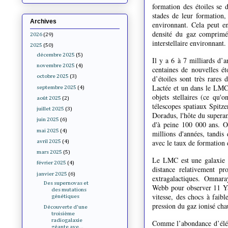
formation des étoiles se 
stades de leur formation,
Archives
environnant. Cela peut en
densité du gaz comprimé.
2026
(29)
interstellaire environnant
2025
(50)
décembre 2025
(5)
Il y a 6 à 7 milliards d’a
novembre 2025
(4)
centaines de nouvelles ét
octobre 2025
(3)
d’étoiles sont très rares
Lactée et un dans le LMC,
septembre 2025
(4)
objets stellaires (ce qu
août 2025
(2)
télescopes spatiaux Spitze
juillet 2025
(3)
Doradus, l'hôte du supera
juin 2025
(6)
d'à peine 100 000 ans. O
mai 2025
(4)
millions d'années, tandis 
avec le taux de formation 
avril 2025
(4)
mars 2025
(5)
Le LMC est une galaxie sa
février 2025
(4)
distance relativement pr
janvier 2025
(6)
extragalactiques. Omnara
Des supernovas et
Webb
pour observer 11 Y
des mutations
vitesse, des chocs à faib
génétiques
pression du gaz ionisé cha
Découverte d'une
troisième
radiogalaxie
Comme l’abondance d’éléme
géante ave...