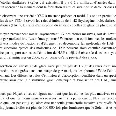
étoiles similaires à celles qui existaient il y a 6 à 7 milliards d’années dans
un aperçu de la manière dont la formation d’étoiles aurait pu se dérouler dans l
s observent une variété d'YSO à un stade précoce et tardif. Ils ont en particuli
ales de six YSO, à savoir les raies d'émission de l' H2 (hydrogène moléculaire), 
iques (HAP), les raies d'absorption du silicate et celles de glace en phase soli
moyen proviennent soit du rayonnement UV des étoiles massives, soit de l'excit
 le gaz moléculaire. Les mêmes photons UV entrent en collision avec les moléc
e divers modes de flexion et d'étirement et décompose les molécules de HAP 
Les électrons éjectés des molécules de HAP peuvent alors chauffer davantag
re par rapport aux raies d'émission de HAP a déjà été observée dans les noyaux
es ultralumineuses en 2006, et on pense qu'elle provient des chocs.
sorption de silicate et de glace avec peu ou pas de H2 et des raies d'émissio
otoétoiles intégrées dans leur nuage de gaz natal, où les photons UV de l'étoil
nnant. Les différentes raies d'émission et d'absorption identifiées dans un spect
entrale ainsi que la distribution granulométrique et l'ionisation des HAP, ains
es par Nayak et ses collègues montrent que les étoiles les plus massives se 
.39, et que les moins massives se répartissent à la périphérie de N79, un proces
e que l'on pensait jusqu'alors être une seule jeune étoile massive s'est révélé 
inq jeunes étoiles est plus de 500 000 fois plus lumineuse que le Soleil, et est 