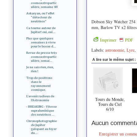
cosmoastropartic
ulière, semaine 48
Askaryan, ou l'effet
"détecteur de
Dobson Sky Watcher 254 
neutrinos"
mm, Barlow TV x2 filtres
Ca tourne autour de
Jupiter! oui, oui...
Plus que quelques
Imprimer
PDF
semaines à vivre
pour le boson d...
Labels:
astronomie
,
Lyre
,
Revue de presse très
cosmoastropartic
A lire sur le même sujet :
ulière, semai...
Je ne sais rien, rien,
rien !
Trop de positrons
dans le
rayonnement
cosmique.
L'avenir radieux de
Tours du Monde,
l'Astronomie
Tours du Ciel
- BREAKING - Vitesse
6/10
supraluminique
des neutrinos ...
Chronophotographie
Aucun commenta
de Jupiter
galopant au foyer
Enregistrer un comme
du...