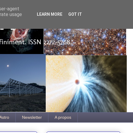
user-agent
erate usage
LEARN MORE
GOT IT
ut
finiment. ISSN 2272-5768
Astro
Newsletter
A propos