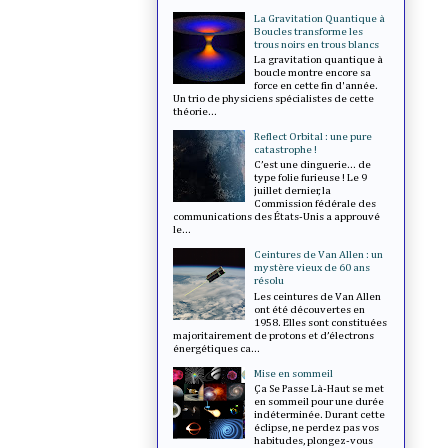
La Gravitation Quantique à
Boucles transforme les
trous noirs en trous blancs
La gravitation quantique à
boucle montre encore sa
force en cette fin d'année.
Un trio de physiciens spécialistes de cette
théorie...
Reflect Orbital : une pure
catastrophe !
C’est une dinguerie... de
type folie furieuse ! Le 9
juillet dernier, la
Commission fédérale des
communications des États-Unis a approuvé
le...
Ceintures de Van Allen : un
mystère vieux de 60 ans
résolu
Les ceintures de Van Allen
ont été découvertes en
1958. Elles sont constituées
majoritairement de protons et d’électrons
énergétiques ca...
Mise en sommeil
Ça Se Passe Là-Haut se met
en sommeil pour une durée
indéterminée. Durant cette
éclipse, ne perdez pas vos
habitudes, plongez-vous