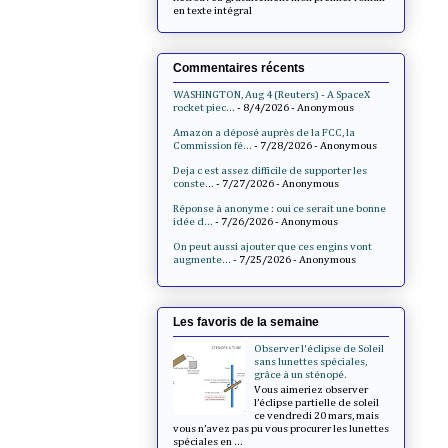
en texte intégral
Commentaires récents
WASHINGTON, Aug 4 (Reuters) - A SpaceX
rocket piec...
- 8/4/2026
- Anonymous
Amazon a déposé auprès de la FCC, la
Commission fé...
- 7/28/2026
- Anonymous
Deja c est assez difficile de supporter les
conste...
- 7/27/2026
- Anonymous
Réponse à anonyme : oui ce serait une bonne
idée d...
- 7/26/2026
- Anonymous
On peut aussi ajouter que ces engins vont
augmente...
- 7/25/2026
- Anonymous
Les favoris de la semaine
Observer l'éclipse de Soleil
sans lunettes spéciales,
grâce à un sténopé.
Vous aimeriez observer
l’éclipse partielle de soleil
ce vendredi 20 mars, mais
vous n’avez pas pu vous procurer les lunettes
spéciales en ...