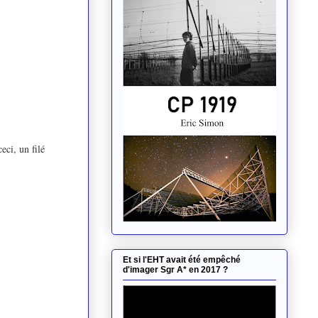
ci, un filé
Et si l'EHT avait été empêché
d'imager Sgr A* en 2017 ?