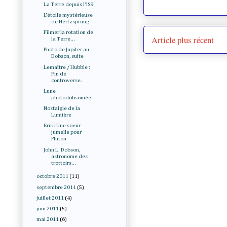
La Terre depuis l'ISS
L'étoile mystérieuse
de Hertzsprung
Filmer la rotation de
Article plus récent
la Terre...
Photo de Jupiter au
Dobson, suite
Lemaître / Hubble :
Fin de
controverse.
Lune
photodobsoniée
Nostalgie de la
Lumière
Eris : Une soeur
jumelle pour
Pluton
John L. Dobson,
astronome des
trottoirs...
octobre 2011
(11)
septembre 2011
(5)
juillet 2011
(4)
juin 2011
(5)
mai 2011
(6)