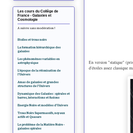
Les cours du Collège de
France - Galaxies et
Cosmologie
A suivre sans modération !
Etoiles et trous noirs
La formation hiérarchique des
galaxies
Les phénomènes variables en
En version "statique" (pr
astrophysique
d'étoiles assez classique 
L'époque de la réionisation de
l'Univers
Amas de galaxies et grandes
structures de l'Univers
Dynamique des Galaxies : spirales et
barres, interactions et fusions
Energie Noire et modèles d'Univers
Trous Noirs Supermassifs, noyaux
actifs et Quasars
Le problème de la Matière Noire -
galaxies spirales