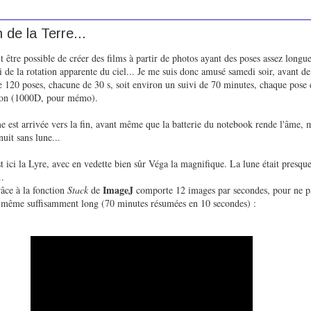
 de la Terre...
it être possible de créer des films à partir de photos ayant des poses assez long
i de la rotation apparente du ciel... Je me suis donc amusé samedi soir, avant de
 de 120 poses, chacune de 30 s, soit environ un suivi de 70 minutes, chaque pose 
non (1000D, pour mémo).
est arrivée vers la fin, avant même que la batterie du notebook rende l'âme, ma
nuit sans lune...
t ici la Lyre, avec en vedette bien sûr Véga la magnifique. La lune était presque
..
ImageJ
âce à la fonction
Stack
de
comporte 12 images par secondes, pour ne pa
d même suffisamment long (70 minutes résumées en 10 secondes) :