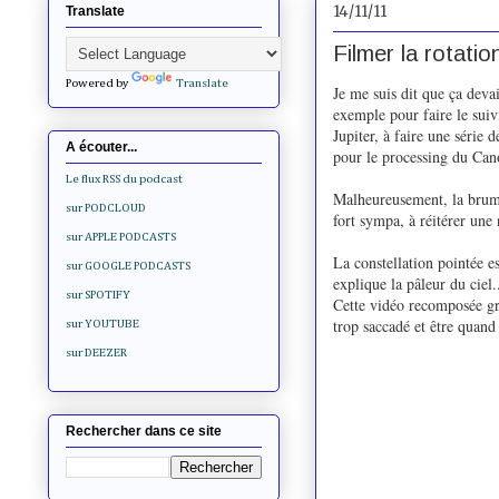
14/11/11
Translate
Filmer la rotation
Powered by
Translate
Je me suis dit que ça deva
exemple pour faire le suiv
Jupiter, à faire une série
A écouter...
pour le processing du Ca
Le flux RSS du podcast
Malheureusement, la brume 
sur PODCLOUD
fort sympa, à réitérer une 
sur APPLE PODCASTS
La constellation pointée es
sur GOOGLE PODCASTS
explique la pâleur du ciel.
sur SPOTIFY
Cette vidéo recomposée gr
trop saccadé et être quan
sur YOUTUBE
sur DEEZER
Rechercher dans ce site