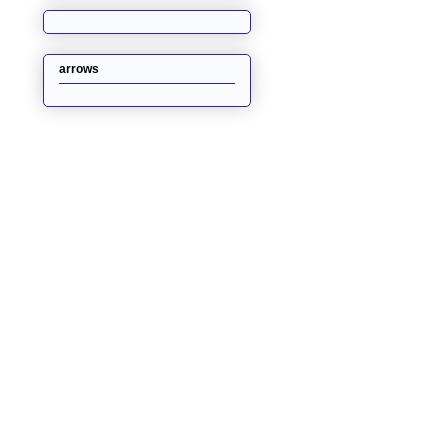
arrows