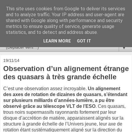
This site uses cookies from Google to deliver its services
Ça se passe là haut
and to analyze traffic. Your IP address and user-agent are
shared with Google along with performance and security
metrics to ensure quality of service, generate usage
Astronomie, Astrophysique, Astroparticules, Cosmologie.
statistics, and to detect and address abuse.
L'infini se contemple, indéfiniment. ISSN 2272-5768
LEARN MORE
GOT IT
▼
19/11/14
Observation d’un alignement étrange
des quasars à très grande échelle
C’est une observation assez incroyable.
Un alignement
des axes de rotation de dizaines de quasars, s’étendant
sur plusieurs milliards d’années-lumière, a pu être
observé grâce au télescope VLT de l’ESO
. Ces quasars,
trous noirs supermassifs rayonnants fortement par leur
disque d’accrétion de matière, apparaissent alignés sur la
structure à grande échelle de l’Univers jeune, leur axe de
rotation étant systématiquement aligné sur la direction du