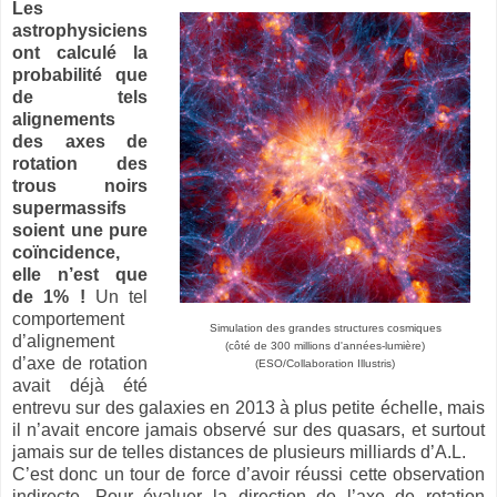
Les
astrophysiciens
ont calculé la
probabilité que
de tels
alignements
des axes de
rotation des
trous noirs
supermassifs
soient une pure
coïncidence,
elle n’est que
de 1% !
Un tel
comportement
Simulation des grandes structures cosmiques
d’alignement
(côté de 300 millions d'années-lumière)
d’axe de rotation
(ESO/Collaboration Illustris)
avait déjà été
entrevu sur des galaxies en 2013 à plus petite échelle, mais
il n’avait encore jamais observé sur des quasars, et surtout
jamais sur de telles distances de plusieurs milliards d’A.L.
C’est donc un tour de force d’avoir réussi cette observation
indirecte. Pour évaluer la direction de l’axe de rotation