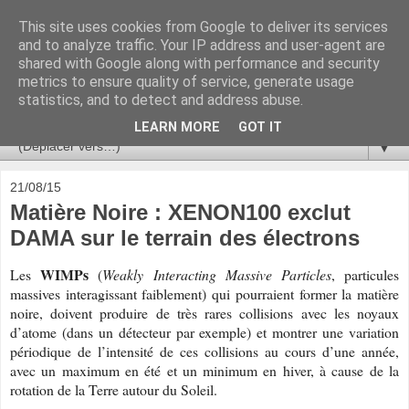
This site uses cookies from Google to deliver its services
Ça se passe là haut
and to analyze traffic. Your IP address and user-agent are
shared with Google along with performance and security
metrics to ensure quality of service, generate usage
Astronomie, Astrophysique, Astroparticules, Cosmologie.
statistics, and to detect and address abuse.
L'infini se contemple, indéfiniment. ISSN 2272-5768
LEARN MORE
GOT IT
▼
21/08/15
Matière Noire : XENON100 exclut
DAMA sur le terrain des électrons
WIMPs
Les
(
Weakly Interacting Massive Particles
, particules
massives interagissant faiblement) qui pourraient former la matière
noire, doivent produire de très rares collisions avec les noyaux
d’atome (dans un détecteur par exemple) et montrer une variation
périodique de l’intensité de ces collisions au cours d’une année,
avec un maximum en été et un minimum en hiver, à cause de la
rotation de la Terre autour du Soleil.