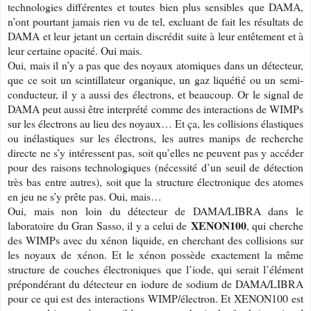
technologies différentes et toutes bien plus sensibles que DAMA,
n’ont pourtant jamais rien vu de tel, excluant de fait les résultats de
DAMA et leur jetant un certain discrédit suite à leur entêtement et à
leur certaine opacité. Oui mais.
Oui, mais il n’y a pas que des noyaux atomiques dans un détecteur,
que ce soit un scintillateur organique, un gaz liquéfié ou un semi-
conducteur, il y a aussi des électrons, et beaucoup. Or le signal de
DAMA peut aussi être interprété comme des interactions de WIMPs
sur les électrons au lieu des noyaux… Et ça, les collisions élastiques
ou inélastiques sur les électrons, les autres manips de recherche
directe ne s’y intéressent pas, soit qu’elles ne peuvent pas y accéder
pour des raisons technologiques (nécessité d’un seuil de détection
très bas entre autres), soit que la structure électronique des atomes
en jeu ne s’y prête pas. Oui, mais…
Oui, mais non loin du détecteur de DAMA/LIBRA dans le
XENON100
laboratoire du Gran Sasso, il y a celui de
, qui cherche
des WIMPs avec du xénon liquide, en cherchant des collisions sur
les noyaux de xénon. Et le xénon possède exactement la même
structure de couches électroniques que l’iode, qui serait l’élément
prépondérant du détecteur en iodure de sodium de DAMA/LIBRA
pour ce qui est des interactions WIMP/électron. Et XENON100 est