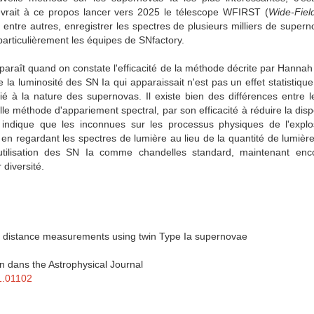
evrait à ce propos lancer vers 2025 le télescope WFIRST (
Wide-Fiel
, entre autres, enregistrer les spectres de plusieurs milliers de supern
particulièrement les équipes de SNfactory.
pparaît quand on constate l'efficacité de la méthode décrite par Hanna
 la luminosité des SN Ia qui apparaissait n'est pas un effet statistique
lié à la nature des supernovas. Il existe bien des différences entre 
e méthode d'appariement spectral, par son efficacité à réduire la disp
 indique que les inconnues sur les processus physiques de l'explo
en regardant les spectres de lumière au lieu de la quantité de lumière
utilisation des SN Ia comme chandelles standard, maintenant en
 diversité.
l distance measurements using twin Type Ia supernovae
n dans the Astrophysical Journal
11.01102