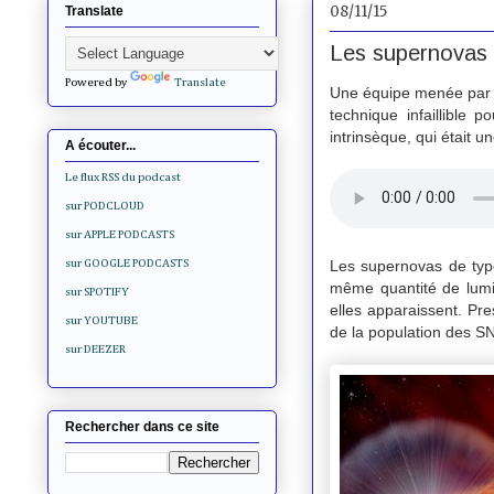
08/11/15
Translate
Les supernovas I
Powered by
Translate
Une équipe menée par u
technique infaillible 
intrinsèque, qui était 
A écouter...
Le flux RSS du podcast
sur PODCLOUD
sur APPLE PODCASTS
Les supernovas de type
sur GOOGLE PODCASTS
même quantité de lumi
sur SPOTIFY
elles apparaissent. Pre
sur YOUTUBE
de la population des SN
sur DEEZER
Rechercher dans ce site