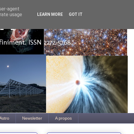
user-agent
erate usage
LEARN MORE
GOT IT
ut
finiment. ISSN 2272-5768
Astro
Newsletter
A propos