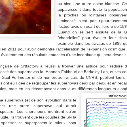
ou bien une autre naine blanche. Ce
apparaissent dans toute la populati
Ia proches ou lointaines observée
luminosité n'est pas rigoureusemen
fluctue avec un écart de l'ordre de 15
Quand on se sert ensuite de la lu
"chandelles" pour évaluer leur di
exemple dans les travaux de 1998 qu
el en 2011 pour avoir démontré l'accélération de l'expansion cosmique
t évidemment des résultats entachés d'une incertitude qui peut devenir
ançaise de SNfactory a réussi à trouver une astuce pour réduire d
minosité des supernovas Ia. Hannah Fakhouri de Berkeley Lab, et ses co
e Saul Perlmutter et de nombreux français du CNRS, publient leurs
Ils ont eu l'idée de regrouper les supernovas deux par deux, et en rega
ales, mais en les décomposant dans leurs différentes longueurs d'on
une supernova (et de son évolution dans le
hent une autre supernova qui aurait
pectre. Les chercheurs montrent qu'en
eugle, ils trouvent que les couples de SN Ia
s spectres se superposent le mieux, sont