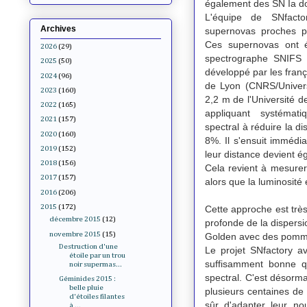
également des SN Ia don
L'équipe de SNfact
Archives
supernovas proches p
Ces supernovas ont é
2026
(29)
spectrographe SNIFS 
2025
(50)
développé par les fran
2024
(96)
de Lyon (CNRS/Univers
2023
(160)
2,2 m de l'Université 
2022
(165)
appliquant systémat
2021
(157)
spectral à réduire la d
2020
(160)
8%. Il s'ensuit immédi
2019
(152)
leur distance devient é
2018
(156)
Cela revient à mesurer
2017
(157)
alors que la luminosit
2016
(206)
2015
(172)
Cette approche est très
décembre 2015
(12)
profonde de la dispers
novembre 2015
(15)
Golden avec des pomm
Destruction d'une
Le projet SNfactory a
étoile par un trou
suffisamment bonne qu
noir supermas...
spectral. C'est désorma
Géminides 2015 :
belle pluie
plusieurs centaines de 
d'étoiles filantes
sûr d'adapter leur no
à ...