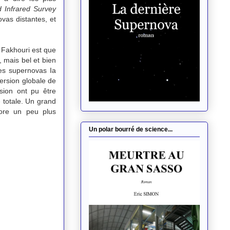
d Infrared Survey
ovas distantes, et
h Fakhouri est que
, mais bel et bien
les supernovas Ia
ersion globale de
sion ont pu être
 totale. Un grand
core un peu plus
Un polar bourré de science...