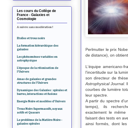
Les cours du Collège de
France - Galaxies et
Cosmologie
A suivre sans modération !
Etoiles et trous noirs
La formation hiérarchique des
Perlmutter le prix Nob
galaxies
de distance), on obtien
Les phénomènes variables en
astrophysique
L'équipe americano-fr
L'époque de la réionisation de
l'Univers
l'incertitude sur la lu
son directeur de thès
Amas de galaxies et grandes
structures de l'Univers
Astrophysical Journal
. 
courbes de lumière tot
Dynamique des Galaxies : spirales et
barres, interactions et fusions
leur spectre.
A partir du spectre d'
Energie Noire et modèles d'Univers
temps), ils recherc
Trous Noirs Supermassifs, noyaux
exactement le même s
actifs et Quasars
faisant des tests en av
Le problème de la Matière Noire -
ainsi formés, dont le
galaxies spirales