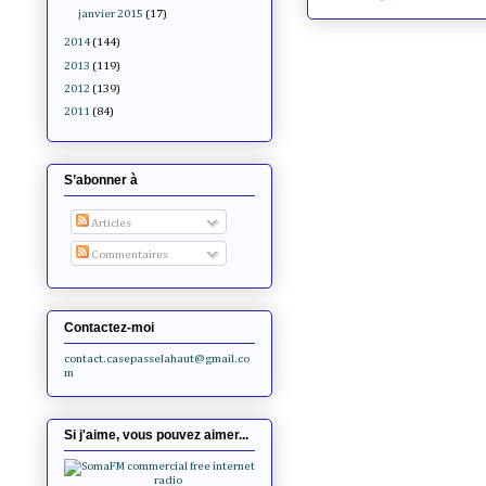
janvier 2015
(17)
2014
(144)
2013
(119)
2012
(139)
2011
(84)
S’abonner à
Articles
Commentaires
Contactez-moi
contact.casepasselahaut@gmail.co
m
Si j'aime, vous pouvez aimer...