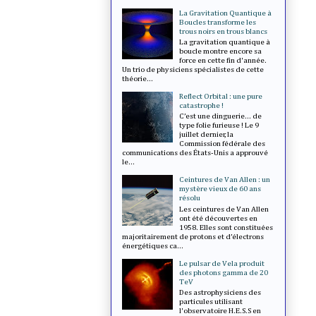
La Gravitation Quantique à
Boucles transforme les
trous noirs en trous blancs
La gravitation quantique à
boucle montre encore sa
force en cette fin d'année.
Un trio de physiciens spécialistes de cette
théorie...
Reflect Orbital : une pure
catastrophe !
C’est une dinguerie... de
type folie furieuse ! Le 9
juillet dernier, la
Commission fédérale des
communications des États-Unis a approuvé
le...
Ceintures de Van Allen : un
mystère vieux de 60 ans
résolu
Les ceintures de Van Allen
ont été découvertes en
1958. Elles sont constituées
majoritairement de protons et d’électrons
énergétiques ca...
Le pulsar de Vela produit
des photons gamma de 20
TeV
Des astrophysiciens des
particules utilisant
l'observatoire H.E.S.S en