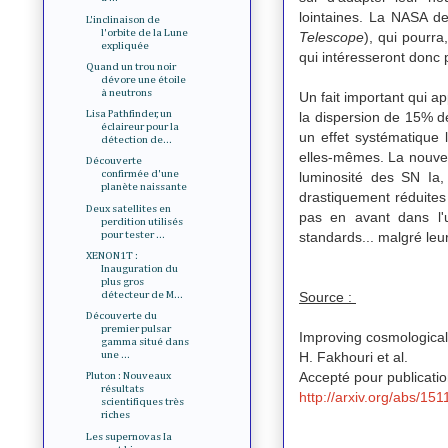
lointaines. La NASA d
L'inclinaison de
l'orbite de la Lune
Telescope
), qui pourra
expliquée
qui intéresseront donc 
Quand un trou noir
dévore une étoile
à neutrons
Un fait important qui a
Lisa Pathfinder, un
la dispersion de 15% de
éclaireur pour la
un effet systématique 
détection de...
elles-mêmes. La nouvell
Découverte
confirmée d'une
luminosité des SN Ia,
planète naissante
drastiquement réduites 
Deux satellites en
pas en avant dans l'
perdition utilisés
pour tester ...
standards... malgré leur
XENON1T :
Inauguration du
plus gros
Source :
détecteur de M...
Découverte du
premier pulsar
Improving cosmologica
gamma situé dans
H. Fakhouri et al.
une ...
Accepté pour publicatio
Pluton : Nouveaux
résultats
http://arxiv.org/abs/15
scientifiques très
riches
Les supernovas Ia