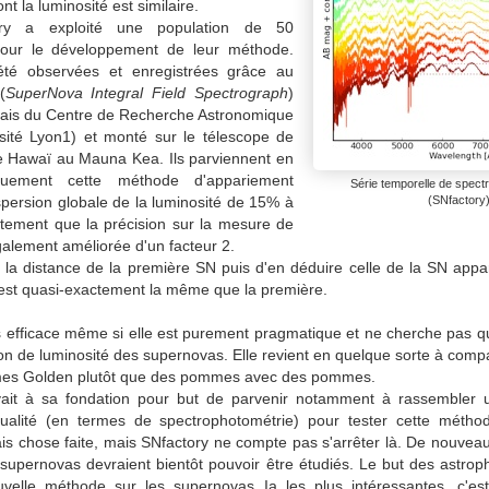
t la luminosité est similaire.
ory a exploité une population de 50
our le développement de leur méthode.
té observées et enregistrées grâce au
(
SuperNova Integral Field Spectrograph
)
çais du Centre de Recherche Astronomique
ité Lyon1) et monté sur le télescope de
de Hawaï au Mauna Kea. Ils parviennent en
iquement cette méthode d'appariement
Série temporelle de spect
ispersion globale de la luminosité de 15% à
(SNfactory
atement que la précision sur la mesure de
galement améliorée d'un facteur 2.
 la distance de la première SN puis d'en déduire celle de la SN appar
é est quasi-exactement la même que la première.
 efficace même si elle est purement pragmatique et ne cherche pas que
ion de luminosité des supernovas. Elle revient en quelque sorte à co
es Golden plutôt que des pommes avec des pommes.
vait à sa fondation pour but de parvenir notamment à rassembler u
alité (en termes de spectrophotométrie) pour tester cette métho
is chose faite, mais SNfactory ne compte pas s'arrêter là. De nouveau
supernovas devraient bientôt pouvoir être étudiés. Le but des astroph
uvelle méthode sur les supernovas Ia les plus intéressantes, c'est