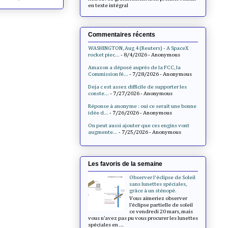
en texte intégral
Commentaires récents
WASHINGTON, Aug 4 (Reuters) - A SpaceX
rocket piec...
- 8/4/2026
- Anonymous
Amazon a déposé auprès de la FCC, la
Commission fé...
- 7/28/2026
- Anonymous
Deja c est assez difficile de supporter les
conste...
- 7/27/2026
- Anonymous
Réponse à anonyme : oui ce serait une bonne
idée d...
- 7/26/2026
- Anonymous
On peut aussi ajouter que ces engins vont
augmente...
- 7/25/2026
- Anonymous
Les favoris de la semaine
Observer l'éclipse de Soleil
sans lunettes spéciales,
grâce à un sténopé.
Vous aimeriez observer
l’éclipse partielle de soleil
ce vendredi 20 mars, mais
vous n’avez pas pu vous procurer les lunettes
spéciales en ...