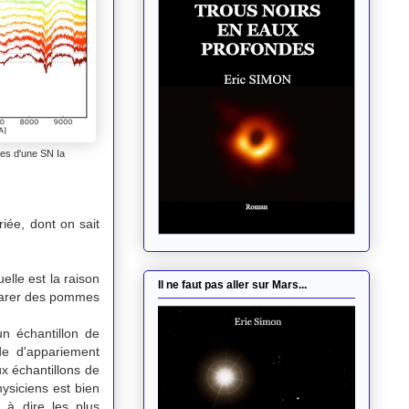
res d'une SN Ia
)
iée, dont on sait
lle est la raison
Il ne faut pas aller sur Mars...
mparer des pommes
n échantillon de
de d'appariement
x échantillons de
ysiciens est bien
 à dire les plus