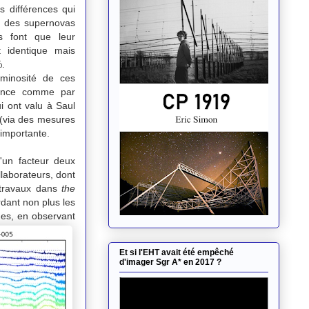
s différences qui
on des supernovas
s font que leur
t identique mais
%.
minosité de ces
stance comme par
i ont valu à Saul
 (via des mesures
 importante.
'un facteur deux
llaborateurs, dont
 travaux dans
the
rdant non plus les
des, en observant
Et si l'EHT avait été empêché
d'imager Sgr A* en 2017 ?