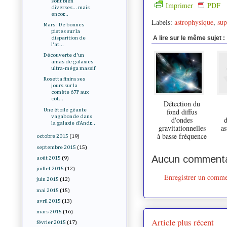
sont bien
Imprimer
PDF
diverses... mais
encor...
Labels:
astrophysique
,
sup
Mars : De bonnes
pistes sur la
A lire sur le même sujet :
disparition de
l'at...
Découverte d'un
amas de galaxies
ultra-méga massif
Rosetta finira ses
jours sur la
comète 67P aux
côt...
Détection du
Une étoile géante
fond diffus
vagabonde dans
d'ondes
d
la galaxie d'Andr...
gravitationnelles
as
à basse fréquence
octobre 2015
(19)
septembre 2015
(15)
Aucun commenta
août 2015
(9)
juillet 2015
(12)
Enregistrer un comme
juin 2015
(12)
mai 2015
(15)
avril 2015
(13)
mars 2015
(16)
Article plus récent
février 2015
(17)