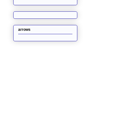
arrows