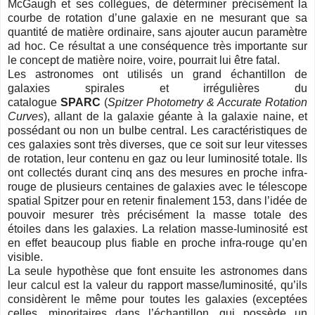
McGaugh et ses collègues, de déterminer précisément la
courbe de rotation d’une galaxie en ne mesurant que sa
quantité de matière ordinaire, sans ajouter aucun paramètre
ad hoc. Ce résultat a une conséquence très importante sur
le concept de matière noire, voire, pourrait lui être fatal.
Les astronomes ont utilisés un grand échantillon de
galaxies spirales et irrégulières du
catalogue
SPARC
(
Spitzer Photometry & Accurate Rotation
Curves
), allant de la galaxie géante à la galaxie naine, et
possédant ou non un bulbe central. Les caractéristiques de
ces galaxies sont très diverses, que ce soit sur leur vitesses
de rotation, leur contenu en gaz ou leur luminosité totale. Ils
ont collectés durant cinq ans des mesures en proche infra-
rouge de plusieurs centaines de galaxies avec le télescope
spatial Spitzer pour en retenir finalement 153, dans l’idée de
pouvoir mesurer très précisément la masse totale des
étoiles dans les galaxies. La relation masse-luminosité est
en effet beaucoup plus fiable en proche infra-rouge qu’en
visible.
La seule hypothèse que font ensuite les astronomes dans
leur calcul est la valeur du rapport masse/luminosité, qu’ils
considèrent le même pour toutes les galaxies (exceptées
celles, minoritaires dans l’échantillon, qui possède un