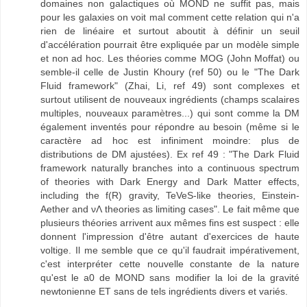
domaines non galactiques où MOND ne suffit pas, mais
pour les galaxies on voit mal comment cette relation qui n'a
rien de linéaire et surtout aboutit à définir un seuil
d'accélération pourrait être expliquée par un modèle simple
et non ad hoc. Les théories comme MOG (John Moffat) ou
semble-il celle de Justin Khoury (ref 50) ou le "The Dark
Fluid framework" (Zhai, Li, ref 49) sont complexes et
surtout utilisent de nouveaux ingrédients (champs scalaires
multiples, nouveaux paramètres...) qui sont comme la DM
également inventés pour répondre au besoin (même si le
caractère ad hoc est infiniment moindre: plus de
distributions de DM ajustées). Ex ref 49 : "The Dark Fluid
framework naturally branches into a continuous spectrum
of theories with Dark Energy and Dark Matter effects,
including the f(R) gravity, TeVeS-like theories, Einstein-
Aether and νΛ theories as limiting cases". Le fait même que
plusieurs théories arrivent aux mêmes fins est suspect : elle
donnent l'impression d'être autant d'exercices de haute
voltige. Il me semble que ce qu'il faudrait impérativement,
c'est interpréter cette nouvelle constante de la nature
qu'est le a0 de MOND sans modifier la loi de la gravité
newtonienne ET sans de tels ingrédients divers et variés.