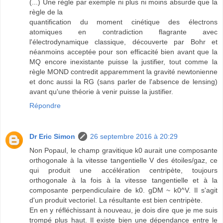
(...) Une règle par exemple ni plus ni moins absurde que la
règle de la
quantification du moment cinétique des électrons
atomiques en contradiction flagrante avec
l'électrodynamique classique, découverte par Bohr et
néanmoins acceptée pour son efficacité bien avant que la
MQ encore inexistante puisse la justifier, tout comme la
règle MOND contredit apparemment la gravité newtonienne
et donc aussi la RG (sans parler de l'absence de lensing)
avant qu'une théorie à venir puisse la justifier.
Répondre
Dr Eric Simon
26 septembre 2016 à 20:29
Non Popaul, le champ gravitique k0 aurait une composante
orthogonale à la vitesse tangentielle V des étoiles/gaz, ce
qui produit une accélération centripète, toujours
orthogonale à la fois à la vitesse tangentielle et à la
composante perpendiculaire de k0. gDM ~ k0^V. Il s'agit
d'un produit vectoriel. La résultante est bien centripète.
En en y réfléchissant à nouveau, je dois dire que je me suis
trompé plus haut. Il existe bien une dépendance entre le