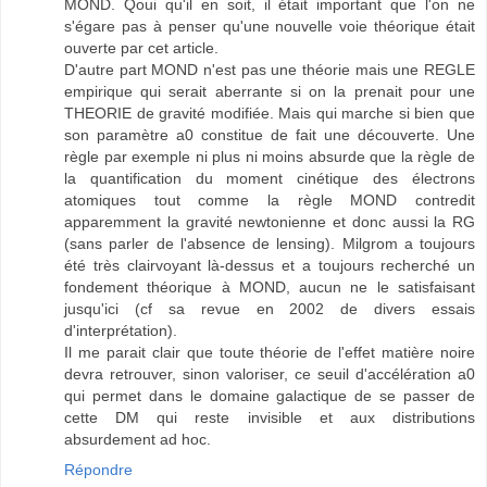
MOND. Qoui qu'il en soit, il était important que l'on ne
s'égare pas à penser qu'une nouvelle voie théorique était
ouverte par cet article.
D'autre part MOND n'est pas une théorie mais une REGLE
empirique qui serait aberrante si on la prenait pour une
THEORIE de gravité modifiée. Mais qui marche si bien que
son paramètre a0 constitue de fait une découverte. Une
règle par exemple ni plus ni moins absurde que la règle de
la quantification du moment cinétique des électrons
atomiques tout comme la règle MOND contredit
apparemment la gravité newtonienne et donc aussi la RG
(sans parler de l'absence de lensing). Milgrom a toujours
été très clairvoyant là-dessus et a toujours recherché un
fondement théorique à MOND, aucun ne le satisfaisant
jusqu'ici (cf sa revue en 2002 de divers essais
d'interprétation).
Il me parait clair que toute théorie de l'effet matière noire
devra retrouver, sinon valoriser, ce seuil d'accélération a0
qui permet dans le domaine galactique de se passer de
cette DM qui reste invisible et aux distributions
absurdement ad hoc.
Répondre