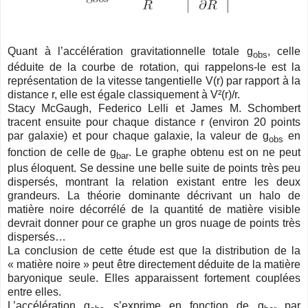
Quant à l’accélération gravitationnelle totale g
, celle
obs
déduite de la courbe de rotation, qui rappelons-le est la
représentation de la vitesse tangentielle V(r) par rapport à la
distance r, elle est égale classiquement à V²(r)/r.
Stacy McGaugh, Federico Lelli et James M. Schombert
tracent ensuite pour chaque distance r (environ 20 points
par galaxie) et pour chaque galaxie, la valeur de g
en
obs
fonction de celle de g
. Le graphe obtenu est on ne peut
bar
plus éloquent. Se dessine une belle suite de points très peu
dispersés, montrant la relation existant entre les deux
grandeurs. La théorie dominante décrivant un halo de
matière noire décorrélé de la quantité de matière visible
devrait donner pour ce graphe un gros nuage de points très
dispersés…
La conclusion de cette étude est que la distribution de la
« matière noire » peut être directement déduite de la matière
baryonique seule. Elles apparaissent fortement couplées
entre elles.
L’accélération g
s’exprime en fonction de g
par