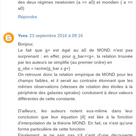
des deux régimes newtonien (a >> a0) et mondien ( a <<
a0)
Répondre
Yves
23 septembre 2016 à 08:16
Bonjour,
Le fait que g+ est égal au a0 de MOND n'est pas
surprenant : en effet, pour g_bar<<g+, la relation trouvée
par les auteurs se simplifie (au premier ordre) en
g_obs = racine(g_bar x g+)
On retrouve donc la relation empirique de MOND pour les
champs faibles, et il serait au contraire étonnant que les
mêmes observations (vitesses de rotation des étoiles à la
périphérie des galaxies spirales) conduisent à deux valeurs
différentes de cette constante.
D'ailleurs, les auteurs notent eux-même dans leur
conclusion que leur équation [4] est liée à la fonction
d'interpolation de la théorie MOND. En fait, ce n'est qu'une
forme particulière de cette fonction.
Finalement, je ne sais pas s'il s'agit d'une découverte