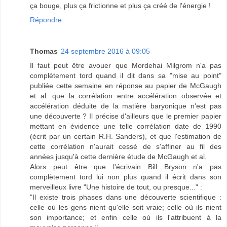
ça bouge, plus ça frictionne et plus ça créé de l'énergie !
Répondre
Thomas
24 septembre 2016 à 09:05
Il faut peut être avouer que Mordehai Milgrom n'a pas
complètement tord quand il dit dans sa "mise au point"
publiée cette semaine en réponse au papier de McGaugh
et al. que la corrélation entre accélération observée et
accélération déduite de la matière baryonique n'est pas
une découverte ? Il précise d'ailleurs que le premier papier
mettant en évidence une telle corrélation date de 1990
(écrit par un certain R.H. Sanders), et que l'estimation de
cette corrélation n'aurait cessé de s'affiner au fil des
années jusqu'à cette dernière étude de McGaugh et al.
Alors peut être que l'écrivain Bill Bryson n'a pas
complètement tord lui non plus quand il écrit dans son
merveilleux livre "Une histoire de tout, ou presque..." :
"Il existe trois phases dans une découverte scientifique :
celle où les gens nient qu'elle soit vraie; celle où ils nient
son importance; et enfin celle où ils l'attribuent à la