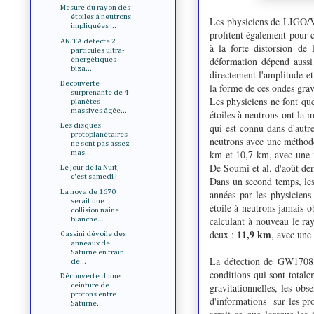
Mesure du rayon des
étoiles à neutrons
Les physiciens de LIGO/Vi
impliquées ...
profitent également pour ca
ANITA détecte 2
à la forte distorsion de
particules ultra-
déformation dépend aussi
énergétiques
biza...
directement l'amplitude et 
Découverte
la forme de ces ondes gra
surprenante de 4
Les physiciens ne font que
planètes
massives âgée...
étoiles à neutrons ont la 
qui est connu dans d'autre
Les disques
protoplanétaires
neutrons avec une méthode 
ne sont pas assez
km et 10,7 km, avec une i
mas...
De Soumi et al. d'août de
Le Jour de la Nuit,
c'est samedi !
Dans un second temps, les
La nova de 1670
années par les physiciens
serait une
étoile à neutrons jamais ob
collision naine
calculant à nouveau le ra
blanche...
11,9 km
deux :
, avec une
Cassini dévoile des
anneaux de
Saturne en train
La détection de
GW170817
de...
conditions qui sont totale
Découverte d'une
gravitationnelles, les obs
ceinture de
protons entre
d'informations sur les pr
Saturne...