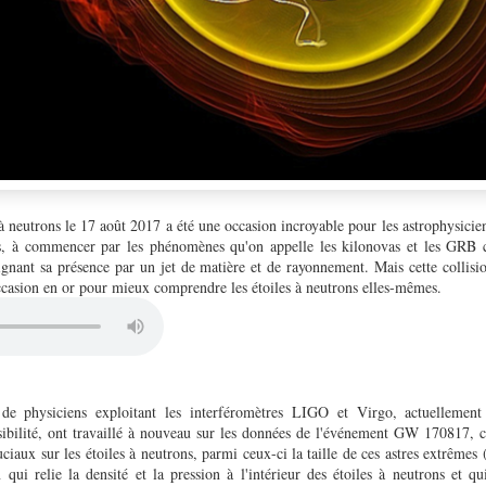
 à neutrons le 17 août 2017 a été une occasion incroyable pour les astrophysici
 à commencer par les phénomènes qu'on appelle les kilonovas et les GRB c
ignant sa présence par un jet de matière et de rayonnement. Mais cette collisi
occasion en or pour mieux comprendre les étoiles à neutrons elles-mêmes.
de physiciens exploitant les interféromètres LIGO et Virgo, actuellement
sibilité, ont travaillé à nouveau sur les données de l'événement GW 170817, ce
iaux sur les étoiles à neutrons, parmi ceux-ci la taille de ces astres extrêmes (
n qui relie la densité et la pression à l'intérieur des étoiles à neutrons et q