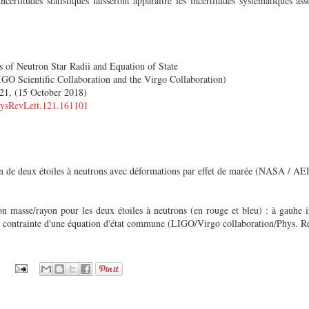
incertitudes statistiques laisseront apparaître les incertitudes systématiques a
f Neutron Star Radii and Equation of State
LIGO Scientific Collaboration and the Virgo Collaboration)
21, (15 October 2018)
PhysRevLett.121.161101
on de deux étoiles à neutrons avec déformations par effet de marée (
NASA / AEI 
ion masse/rayon pour les deux étoiles à neutrons (en rouge et bleu) : à gauh
la contrainte d'une équation d'état commune (LIGO/Virgo collaboration/Phys. Re