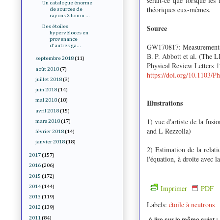
serait-ce que lorsque les 
Un catalogue énorme
théoriques eux-mêmes.
de sources de
rayons X fourni ...
Source
Des étoiles
hypervéloces en
provenance
GW170817: Measurements o
d'autres ga...
B. P. Abbott et al. (The 
septembre 2018
(11)
Physical Review Letters
1
août 2018
(7)
https://doi.org/10.1103/
juillet 2018
(3)
juin 2018
(14)
mai 2018
(18)
Illustrations
avril 2018
(15)
1) vue d'artiste de la fusi
mars 2018
(17)
and L Rezzolla)
février 2018
(14)
janvier 2018
(18)
2) Estimation de la relat
2017
(157)
l'équation, à droite avec 
2016
(206)
2015
(172)
Imprimer
PDF
2014
(144)
2013
(119)
Labels:
étoile à neutrons
2012
(139)
2011
(84)
A lire sur le même sujet :