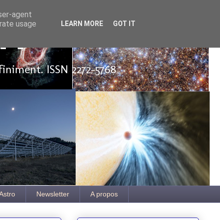
user-agent
erate usage
LEARN MORE
GOT IT
ut
finiment. ISSN 2272-5768
Astro
Newsletter
A propos