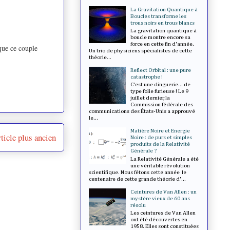
La Gravitation Quantique à
Boucles transforme les
trous noirs en trous blancs
La gravitation quantique à
boucle montre encore sa
force en cette fin d'année.
 que ce couple
Un trio de physiciens spécialistes de cette
théorie...
Reflect Orbital : une pure
catastrophe !
C’est une dinguerie... de
type folie furieuse ! Le 9
juillet dernier, la
Commission fédérale des
communications des États-Unis a approuvé
le...
Matière Noire et Energie
ticle plus ancien
Noire : de purs et simples
produits de la Relativité
Générale ?
La Relativité Générale a été
une véritable révolution
scientifique. Nous fêtons cette année le
centenaire de cette grande théorie d'...
Ceintures de Van Allen : un
mystère vieux de 60 ans
résolu
Les ceintures de Van Allen
ont été découvertes en
1958. Elles sont constituées