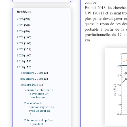
connue).
En mai 2018, les chercheur
Archives
GW 170817 et avaient trouv
plus petite devait peser e
2026
(29)
qu'est le rayon de ces de
2025
(50)
probable à partir de la 
2024
(96)
gravitationnelles du 17 a
2023
(160)
km.
2022
(165)
2021
(157)
2020
(160)
2019
(152)
2018
(156)
décembre 2018
(13)
novembre 2018
(13)
octobre 2018
(13)
Vers une violation de
la symétrie CP
dans les neut...
Des étoiles à
neutrons hybrides
avec un cœur de
pl...
Découverte du pulsar
le plus lent