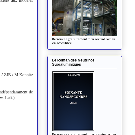
ssociées aux modèles
Retrouvez gratuitement mon second roman
en accès libre
Le Roman des Neutrinos
Supraluminiques
/ ZIB / M Koppitz
e indépendamment de
v. Lett.
)
Retrouvez gratuitement mon premier roman