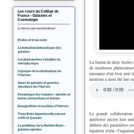
Les cours du Collège de
France - Galaxies et
Cosmologie
A suivre sans modération !
Etoiles et trous noirs
La formation hiérarchique des
galaxies
Les phénomènes variables en
La fusion de deux étoiles
astrophysique
de nombreux phénomènes,
L'époque de la réionisation de
naissance d'un trou noir s
l'Univers
neutrons a aussi été une 
Amas de galaxies et grandes
structures de l'Univers
Dynamique des Galaxies : spirales et
barres, interactions et fusions
Energie Noire et modèles d'Univers
La grande collaboration 
Trous Noirs Supermassifs, noyaux
actifs et Quasars
améliorer encore leur sen
déduire des paramètres cruc
Le problème de la Matière Noire -
galaxies spirales
équation d'état (l'équatio