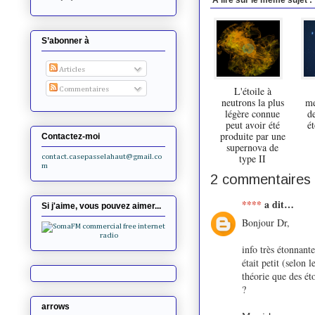
S’abonner à
Articles
L'étoile à
Commentaires
neutrons la plus
me
légère connue
de
peut avoir été
ét
produite par une
Contactez-moi
supernova de
type II
contact.casepasselahaut@gmail.co
m
2 commentaires 
****
a dit…
Si j'aime, vous pouvez aimer...
Bonjour Dr,
info très étonnant
était petit (selon
théorie que des ét
?
arrows