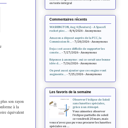
en texte intégral
Commentaires récents
WASHINGTON, Aug 4 (Reuters) - A SpaceX
rocket piec...
- 8/4/2026
- Anonymous
Amazon a déposé auprès de la FCC, la
Commission fé...
- 7/28/2026
- Anonymous
e
Deja c est assez difficile de supporter les
conste...
- 7/27/2026
- Anonymous
Réponse à anonyme : oui ce serait une bonne
idée d...
- 7/26/2026
- Anonymous
On peut aussi ajouter que ces engins vont
augmente...
- 7/25/2026
- Anonymous
Les favoris de la semaine
Observer l'éclipse de Soleil
, plus son rayon
sans lunettes spéciales,
onforme à la
grâce à un sténopé.
voire équivalent
Vous aimeriez observer
l’éclipse partielle de soleil
ce vendredi 20 mars, mais
vous n’avez pas pu vous procurer les lunettes
spéciales en ...