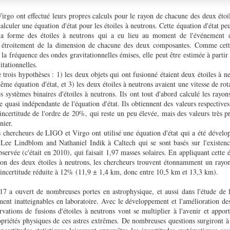
rgo ont effectué leurs propres calculs pour le rayon de chacune des deux étoil
lculer une équation d'état pour les étoiles à neutrons. Cette équation d'état peu
 la forme des étoiles à neutrons qui a eu lieu au moment de l'événement d
 étroitement de la dimension de chacune des deux composantes. Comme cette 
la fréquence des ondes gravitationnelles émises, elle peut être estimée à partir 
vitationnelles.
 trois hypothèses : 1) les deux objets qui ont fusionné étaient deux étoiles à n
même équation d'état, et 3) les deux étoiles à neutrons avaient une vitesse de ro
s systèmes binaires d'étoiles à neutrons. Ils ont tout d'abord calculé les rayon
quasi indépendante de l'équation d'état. Ils obtiennent des valeurs respectives
ncertitude de l'ordre de 20%, qui reste un peu élevée, mais des valeurs très pr
rnier.
 chercheurs de LIGO et Virgo ont utilisé une équation d'état qui a été dévelop
 Lee Lindblom and Nathaniel Indik à Caltech qui se sont basés sur l'existenc
servée (c'était en 2010), qui faisait 1,97 masses solaires. En appliquant cette é
yon des deux étoiles à neutrons, les chercheurs trouvent étonnamment un rayon
 incertitude réduite à 12% (11,9 ± 1,4 km, donc entre 10,5 km et 13,3 km).
 a ouvert de nombreuses portes en astrophysique, et aussi dans l'étude de 
ment inatteignables en laboratoire. Avec le développement et l'amélioration de
ervations de fusions d'étoiles à neutrons vont se multiplier à l'avenir et appor
opriétés physiques de ces astres extrêmes. De nombreuses questions surgiront à 