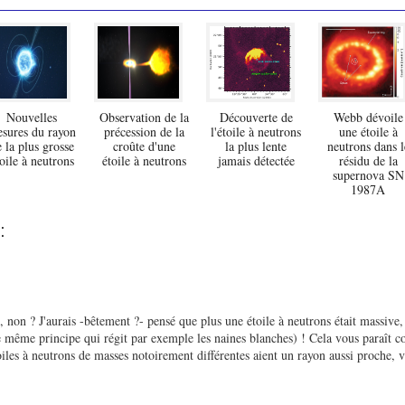
Nouvelles
Observation de la
Découverte de
Webb dévoile
sures du rayon
précession de la
l'étoile à neutrons
une étoile à
 la plus grosse
croûte d'une
la plus lente
neutrons dans l
oile à neutrons
étoile à neutrons
jamais détectée
résidu de la
supernova SN
1987A
:
e, non ? J'aurais -bêtement ?- pensé que plus une étoile à neutrons était massive
 le même principe qui régit par exemple les naines blanches) ! Cela vous paraît c
oiles à neutrons de masses notoirement différentes aient un rayon aussi proche, 