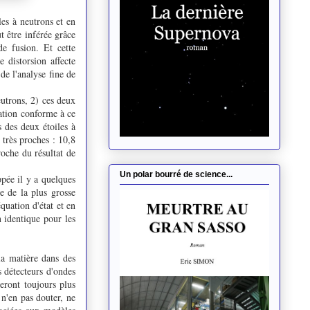
es à neutrons et en
t être inférée grâce
e fusion. Et cette
distorsion affecte
de l'analyse fine de
eutrons, 2) ces deux
tation conforme à ce
s des deux étoiles à
 très proches : 10,8
oche du résultat de
Un polar bourré de science...
pée il y a quelques
e de la plus grosse
quation d'état et en
 identique pour les
la matière dans des
s détecteurs d'ondes
teront toujours plus
n'en pas douter, ne