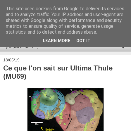
This site uses cookies from Google to deliver its services
Ça se passe là haut
and to analyze traffic. Your IP address and user-agent are
shared with Google along with performance and security
metrics to ensure quality of service, generate usage
Astronomie, Astrophysique, Astroparticules, Cosmologie.
statistics, and to detect and address abuse.
L'infini se contemple, indéfiniment. ISSN 2272-5768
LEARN MORE
GOT IT
▼
18/05/19
Ce que l'on sait sur Ultima Thule
(MU69)