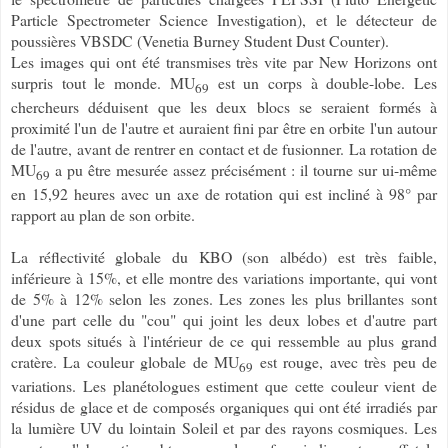
Particle Spectrometer Science Investigation), et le détecteur de
poussières VBSDC (Venetia Burney Student Dust Counter).
Les images qui ont été transmises très vite par New Horizons ont
surpris tout le monde. MU
est un corps à double-lobe. Les
69
chercheurs déduisent que les deux blocs se seraient formés à
proximité l'un de l'autre et auraient fini par être en orbite l'un autour
de l'autre, avant de rentrer en contact et de fusionner. La rotation de
MU
a pu être mesurée assez précisément : il tourne sur ui-même
69
en 15,92 heures avec un axe de rotation qui est incliné à 98° par
rapport au plan de son orbite.
La réflectivité globale du KBO (son albédo) est très faible,
inférieure à 15%, et elle montre des variations importante, qui vont
de 5% à 12% selon les zones. Les zones les plus brillantes sont
d'une part celle du "cou" qui joint les deux lobes et d'autre part
deux spots situés à l'intérieur de ce qui ressemble au plus grand
cratère. La couleur globale de MU
est rouge, avec très peu de
69
variations. Les planétologues estiment que cette couleur vient de
résidus de glace et de composés organiques qui ont été irradiés par
la lumière UV du lointain Soleil et par des rayons cosmiques. Les