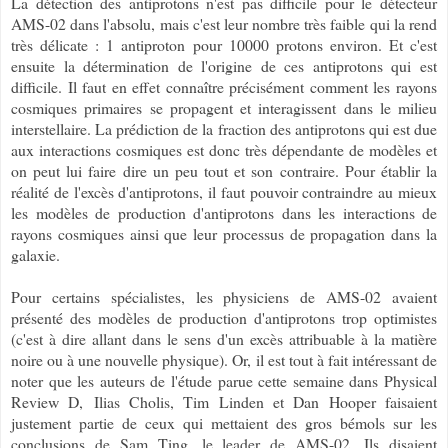
La détection des antiprotons n'est pas difficile pour le détecteur
AMS-02 dans l'absolu, mais c'est leur nombre très faible qui la rend
très délicate : 1 antiproton pour 10000 protons environ. Et c'est
ensuite la détermination de l'origine de ces antiprotons qui est
difficile. Il faut en effet connaître précisément comment les rayons
cosmiques primaires se propagent et interagissent dans le milieu
interstellaire. La prédiction de la fraction des antiprotons qui est due
aux interactions cosmiques est donc très dépendante de modèles et
on peut lui faire dire un peu tout et son contraire. Pour établir la
réalité de l'excès d'antiprotons, il faut pouvoir contraindre au mieux
les modèles de production d'antiprotons dans les interactions de
rayons cosmiques ainsi que leur processus de propagation dans la
galaxie.
Pour certains spécialistes, les physiciens de AMS-02 avaient
présenté des modèles de production d'antiprotons trop optimistes
(c'est à dire allant dans le sens d'un excès attribuable à la matière
noire ou à une nouvelle physique). Or, il est tout à fait intéressant de
noter que les auteurs de l'étude parue cette semaine dans Physical
Review D, Ilias Cholis, Tim Linden et Dan Hooper faisaient
justement partie de ceux qui mettaient des gros bémols sur les
conclusions de Sam Ting, le leader de AMS-02. Ils disaient