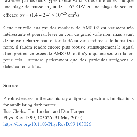
une plage de masse m
= 48 − 67 GeV et une plage de section
χ
−26
3
efficace σv = (1,4 − 2,4) × 10
cm
/s.
Cette nouvelle analyse des résultats de AMS-02 est vraiment très
intéressante et pourrait lever un coin du grand voile noir, mais avant
de pouvoir clamer haut et fort la découverte indirecte de la matière
noire, il faudra rendre encore plus robuste statistiquement le signal
d'antiprotons en excès de AMS-02, et il n'y a qu'une seule solution
pour cela : attendre patiemment que des particules atteignent le
détecteur en orbite...
Source
A robust excess in the cosmic-ray antiproton spectrum: Implications
for annihilating dark matter
Ilias Cholis, Tim Linden, and Dan Hooper
Phys. Rev. D 99, 103026 (31 May 2019)
https://doi.org/10.1103/PhysRevD.99.103026