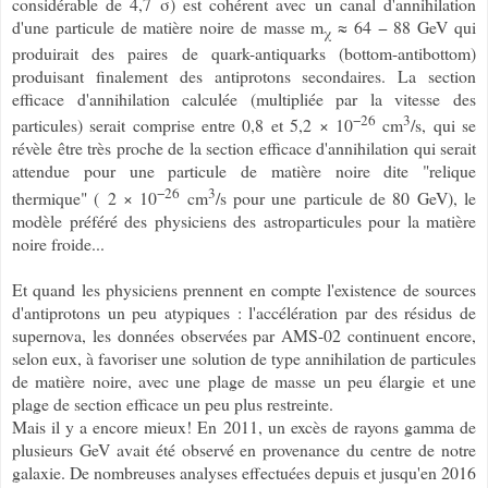
considérable de 4,7 σ) est cohérent avec un canal d'annihilation
d'une particule de matière noire de masse m
≈ 64 − 88 GeV qui
χ
produirait des paires de quark-antiquarks (bottom-antibottom)
produisant finalement des antiprotons secondaires. La section
efficace d'annihilation calculée (multipliée par la vitesse des
−26
3
particules) serait comprise entre 0,8 et 5,2 × 10
cm
/s, qui se
révèle être très proche de la section efficace d'annihilation qui serait
attendue pour une particule de matière noire dite "relique
−26
3
thermique" (
2 × 10
cm
/s pour une particule de 80 GeV), le
modèle préféré des physiciens des astroparticules pour la matière
noire froide...
Et quand les physiciens prennent en compte l'existence de sources
d'antiprotons un peu atypiques : l'accélération par des résidus de
supernova, les données observées par AMS-02 continuent encore,
selon eux, à favoriser une solution de type annihilation de particules
de matière noire, avec une plage de masse un peu élargie et une
plage de section efficace un peu plus restreinte.
Mais il y a encore mieux! En 2011, un excès de rayons gamma de
plusieurs GeV avait été observé en provenance du centre de notre
galaxie. De nombreuses analyses effectuées depuis et jusqu'en 2016