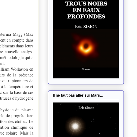
Ekaterina Magg (Max
trent en compte dans
 éléments dans leurs
ne nouvelle analyse
e méthodologie qui a
eil.
William Wollaston en
urs de la présence
ravaux pionniers de
 à la température et
t sur la base de ces
Il ne faut pas aller sur Mars...
tituées d'hydrogène
 physique du plasma
ècle de progrès dans
tion des étoiles. Le
sition chimique de
ue solaire. Mais la