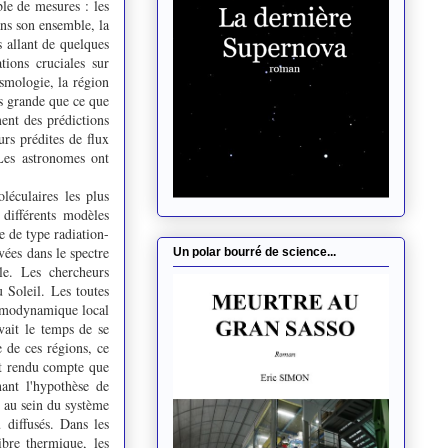
ble de mesures : les
ans son ensemble, la
s allant de quelques
ions cruciales sur
ismologie, la région
us grande que ce que
ment des prédictions
urs prédites de flux
 Les astronomes ont
léculaires les plus
différents modèles
 de type radiation-
vées dans le spectre
Un polar bourré de science...
le. Les chercheurs
 Soleil. Les toutes
hermodynamique local
vait le temps de se
e de ces régions, ce
nt rendu compte que
nant l'hypothèse de
e au sein du système
 diffusés. Dans les
ibre thermique, les