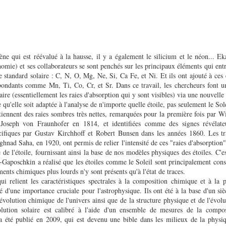
gène qui est réévalué à la hausse, il y a également le silicium et le néon... 
nomie) et ses collaborateurs se sont penchés sur les principaux éléments qui en
 standard solaire : C, N, O, Mg, Ne, Si, Ca Fe, et Ni. Et ils ont ajouté à ces
bondants comme Mn, Ti, Co, Cr, et Sr. Dans ce travail, les chercheurs font u
aire (essentiellement les raies d'absorption qui y sont visibles) via une nouvell
 qu'elle soit adaptée à l'analyse de n'importe quelle étoile, pas seulement le Sol
ntiennent des raies sombres très nettes, remarquées pour la première fois par 
 Joseph von Fraunhofer en 1814, et identifiées comme des signes révélate
cifiques par Gustav Kirchhoff et Robert Bunsen dans les années 1860. Les t
ghnad Saha, en 1920, ont permis de relier l'intensité de ces "raies d'absorption"
de l'étoile, fournissant ainsi la base de nos modèles physiques des étoiles. C'es
-Gaposchkin a réalisé que les étoiles comme le Soleil sont principalement cons
ments chimiques plus lourds n'y sont présents qu'à l'état de traces.
qui relient les caractéristiques spectrales à la composition chimique et à la
été d'une importance cruciale pour l'astrophysique. Ils ont été à la base d'un si
volution chimique de l'univers ainsi que de la structure physique et de l'évolu
lution solaire est calibré à l'aide d'un ensemble de mesures de la compo
 a été publié en 2009, qui est devenu une bible dans les milieux de la physiq