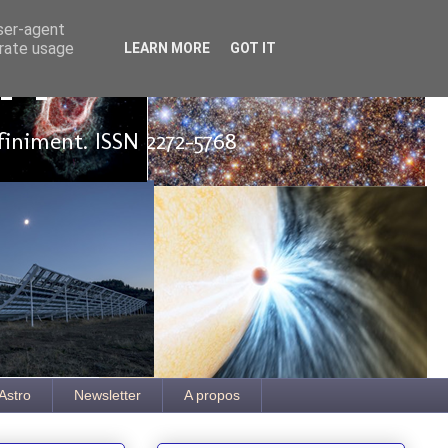
user-agent
erate usage
LEARN MORE
GOT IT
ut
finiment. ISSN 2272-5768
Astro
Newsletter
A propos