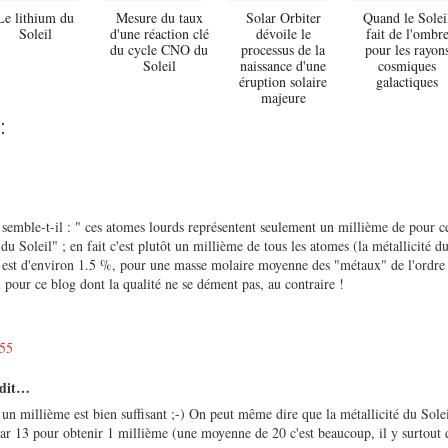
Le lithium du
Mesure du taux
Solar Orbiter
Quand le Solei
Soleil
d'une réaction clé
dévoile le
fait de l'ombr
du cycle CNO du
processus de la
pour les rayon
Soleil
naissance d'une
cosmiques
éruption solaire
galactiques
majeure
:
 semble-t-il : " ces atomes lourds représentent seulement un millième de pour ce
u Soleil" ; en fait c'est plutôt un millième de tous les atomes (la métallicité du
, est d'environ 1.5 %, pour une masse molaire moyenne des "métaux" de l'ordre
pour ce blog dont la qualité ne se dément pas, au contraire !
:55
 dit…
 un millième est bien suffisant ;-) On peut même dire que la métallicité du Solei
par 13 pour obtenir 1 millième (une moyenne de 20 c'est beaucoup, il y surtout 