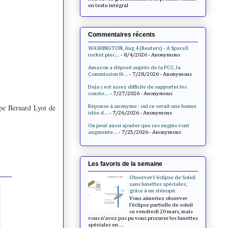
en texte intégral
Commentaires récents
WASHINGTON, Aug 4 (Reuters) - A SpaceX
rocket piec...
- 8/4/2026
- Anonymous
Amazon a déposé auprès de la FCC, la
Commission fé...
- 7/28/2026
- Anonymous
Deja c est assez difficile de supporter les
conste...
- 7/27/2026
- Anonymous
ope Bernard Lyot de
Réponse à anonyme : oui ce serait une bonne
idée d...
- 7/26/2026
- Anonymous
On peut aussi ajouter que ces engins vont
augmente...
- 7/25/2026
- Anonymous
Les favoris de la semaine
Observer l'éclipse de Soleil
sans lunettes spéciales,
grâce à un sténopé.
Vous aimeriez observer
l’éclipse partielle de soleil
ce vendredi 20 mars, mais
vous n’avez pas pu vous procurer les lunettes
spéciales en ...