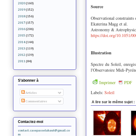
2020
(160)
Source
2019
(152)
2018
(156)
Observational constraints 
Ekaterina Magg et al.
2017
(157)
Astronomy & Astrophysic
2016
(206)
https://doi.org/10.1051/
2015
(172)
2014
(144)
2013
(119)
Illustration
2012
(139)
2011
(84)
Spectre du Soleil, enregi
l'Observatoire Midi-Pyr
S’abonner à
Imprimer
PDF
Labels:
Soleil
Articles
Commentaires
A lire sur le même sujet :
Contactez-moi
contact.casepasselahaut@gmail.co
m