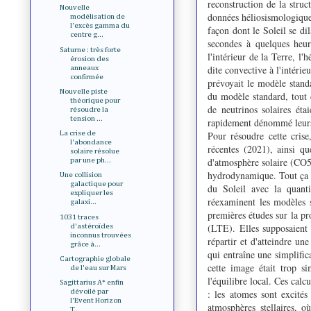
reconstruction de la struc
Nouvelle
données héliosismologiques
modélisation de
l'excès gamma du
façon dont le Soleil se di
centre g...
secondes à quelques heur
Saturne : très forte
l'intérieur de la Terre, l'
érosion des
dite convective à l'intéri
anneaux
confirmée
prévoyait le modèle standa
Nouvelle piste
du modèle standard, tout c
théorique pour
de neutrinos solaires ét
résoudre la
tension ...
rapidement dénommé leurs 
Pour résoudre cette crise
La crise de
l'abondance
récentes (2021), ainsi q
solaire résolue
d'atmosphère solaire (CO5
par une ph...
hydrodynamique. Tout ça po
Une collision
galactique pour
du Soleil avec la quanti
expliquer les
réexaminent les modèles s
galaxi...
premières études sur la pr
1031 traces
(LTE). Elles supposaient 
d'astéroïdes
inconnus trouvées
répartir et d'atteindre une
grâce à...
qui entraîne une simplifi
Cartographie globale
cette image était trop s
de l'eau sur Mars
l'équilibre local. Ces cal
Sagittarius A* enfin
: les atomes sont excités
dévoilé par
l'Event Horizon
atmosphères stellaires, o
T...