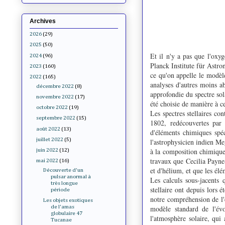
Archives
2026
(29)
2025
(50)
Et il n'y a pas que l'oxy
2024
(96)
Planck Institute für Astro
2023
(160)
ce qu'on appelle le modèle
2022
(165)
analyses d'autres moins a
décembre 2022
(8)
approfondie du spectre sol
novembre 2022
(17)
été choisie de manière à ce
octobre 2022
(19)
Les spectres stellaires co
septembre 2022
(15)
1802, redécouvertes par
août 2022
(13)
d'éléments chimiques spé
juillet 2022
(5)
l'astrophysicien indien Me
à la composition chimique 
juin 2022
(12)
travaux que Cecilia Payne
mai 2022
(16)
et d'hélium, et que les élé
Découverte d'un
pulsar anormal à
Les calculs sous-jacents 
très longue
stellaire ont depuis lors 
période
notre compréhension de l'é
Les objets exotiques
modèle standard de l'évo
de l'amas
globulaire 47
l'atmosphère solaire, qui
Tucanae