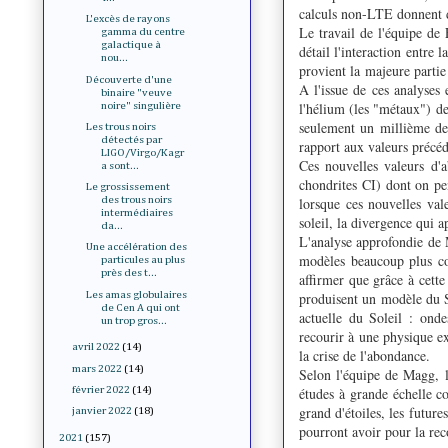
calculs non-LTE donnent des
L'excès de rayons
Le travail de l'équipe de 
gamma du centre
galactique à
détail l'interaction entre
nou...
provient la majeure partie 
Découverte d'une
A l'issue de ces analyses
binaire "veuve
l'hélium (les "métaux") de
noire" singulière
seulement un millième de
Les trous noirs
détectés par
rapport aux valeurs précé
LIGO/Virgo/Kagr
Ces nouvelles valeurs d'
a sont...
chondrites CI) dont on pe
Le grossissement
lorsque ces nouvelles val
des trous noirs
intermédiaires
soleil, la divergence qui a
da...
L'analyse approfondie de M
Une accélération des
modèles beaucoup plus co
particules au plus
près des t...
affirmer que grâce à cette
Les amas globulaires
produisent un modèle du So
de Cen A qui ont
actuelle du Soleil : onde
un trop gros...
recourir à une physique ex
avril 2022
(14)
la crise de l'abondance.
mars 2022
(14)
Selon l'équipe de Magg, l
études à grande échelle 
février 2022
(14)
grand d'étoiles, les future
janvier 2022
(18)
pourront avoir pour la rec
2021
(157)