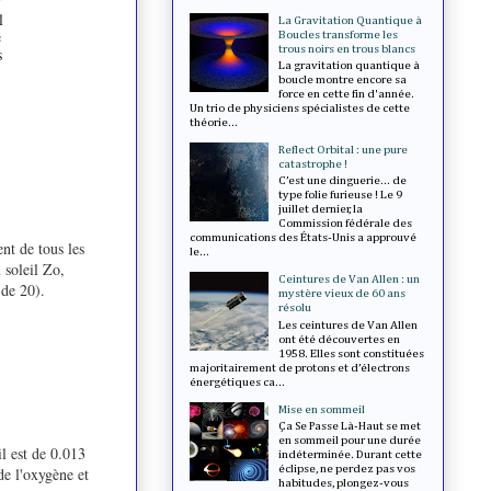
l
La Gravitation Quantique à
e
Boucles transforme les
trous noirs en trous blancs
s
La gravitation quantique à
boucle montre encore sa
force en cette fin d'année.
Un trio de physiciens spécialistes de cette
théorie...
Reflect Orbital : une pure
catastrophe !
C’est une dinguerie... de
type folie furieuse ! Le 9
juillet dernier, la
Commission fédérale des
communications des États-Unis a approuvé
nt de tous les
le...
 soleil Zo,
Ceintures de Van Allen : un
 de 20).
mystère vieux de 60 ans
résolu
Les ceintures de Van Allen
ont été découvertes en
1958. Elles sont constituées
majoritairement de protons et d’électrons
énergétiques ca...
Mise en sommeil
Ça Se Passe Là-Haut se met
en sommeil pour une durée
l est de 0.013
indéterminée. Durant cette
éclipse, ne perdez pas vos
de l'oxygène et
habitudes, plongez-vous