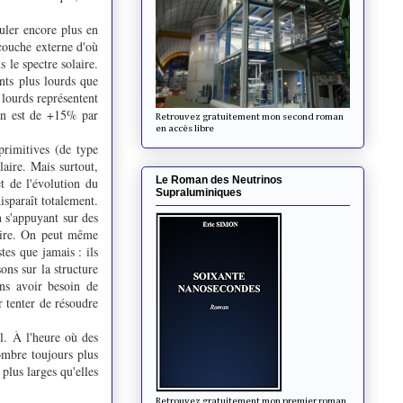
culer encore plus en
 couche externe d'où
 le spectre solaire.
nts plus lourds que
 lourds représentent
ion est de +15% par
Retrouvez gratuitement mon second roman
en accès libre
rimitives (de type
aire. Mais surtout,
Le Roman des Neutrinos
t de l'évolution du
Supraluminiques
isparaît totalement.
n s'appuyant sur des
aire. On peut même
tes que jamais : ils
ons sur la structure
ans avoir besoin de
r tenter de résoudre
l. À l'heure où des
mbre toujours plus
 plus larges qu'elles
Retrouvez gratuitement mon premier roman