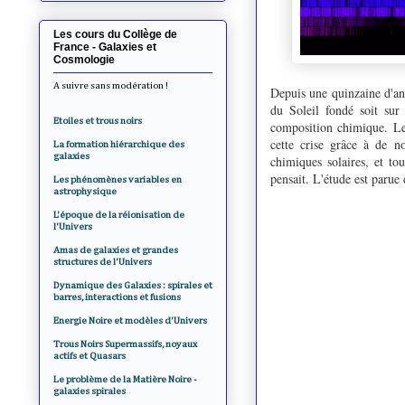
Les cours du Collège de
France - Galaxies et
Cosmologie
A suivre sans modération !
Depuis une quinzaine d'ann
du Soleil fondé soit sur 
Etoiles et trous noirs
composition chimique. Le
cette crise grâce à de n
La formation hiérarchique des
galaxies
chimiques solaires, et t
pensait. L'étude est parue
Les phénomènes variables en
astrophysique
L'époque de la réionisation de
l'Univers
Amas de galaxies et grandes
structures de l'Univers
Dynamique des Galaxies : spirales et
barres, interactions et fusions
Energie Noire et modèles d'Univers
Trous Noirs Supermassifs, noyaux
actifs et Quasars
Le problème de la Matière Noire -
galaxies spirales