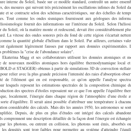
ture interne du Soleil, basée sur ce modèle standard, contredit un autre ensem
, des mesures qui suivent très précisément les oscillations infimes du Soleil d
late et se contracte selon des schémas caractéristiques, sur des échelles de temp
es. Tout comme les ondes sismiques fournissent aux géologues des informat
héliosismologie fournit des informations sur l'intérieur du Soleil. Selon l'hélios
eur du Soleil, où la matière monte et redescend, devait être considérablement pl
rd. La vitesse des ondes sonores près du fond de cette région s'écartait nette
omme la quantité globale d'hélium dans le Soleil. Par ailleurs, certaines vale
aient également légèrement fausses par rapport aux données expérimentales.
problèmes la "crise de l'abondance solaire".
, Ekaterina Magg et ses collaborateurs utilisent les données atomiques et mo
ue de nouveaux modèles atomiques hors équilibre thermodynamique local et 
BOLD et STAGGER) obtenus à partir de simulations 3D de convection stellaire
ur relier avec la plus grande précision l'intensité des raies d'absorption obser
té de l'élément qui en est responsable, ce qu'on appelle l'analyse spectra
ur lesquels reposent les estimations spectrales de la composition chimique du
oduction des spectres d'étoiles reposaient sur ce que l'on appelle l'équilibre t
que, localement, l'énergie dans chaque région de l'atmosphère d'une étoile a
 sorte d'équilibre. Il serait ainsi possible d'attribuer une température à chacun
cation considérable des calculs. Mais dès les années 1950, les astronomes se so
implifiée. Depuis, de plus en plus d'études ont intégré des calculs abandon
culs comprennent une description détaillée de la façon dont l'énergie est échangé
 par les photons, ou entrent en collision, les photons sont émis, absorbés ou
ù les densités sont trop faibles pour permettre au système d'atteindre l'équil