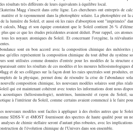
 résultats très différents de leurs équivalents à équilibre local.
Ekaterina Magg s'inscrit dans cette ligne. Les chercheurs ont entrepris de cal
 la matière et le rayonnement dans la photosphère solaire. La photosphère est la
de la lumière du Soleil, et aussi où les raies d'absorption sont "imprimées" dans
 et calculs, Magg et son équipe constatent que le Soleil contient 26 % d'éléme
 plus que ce que les études précédentes avaient déduit. Pour rappel, ces atomes
 tous les noyaux atomiques du Soleil. Et concernant l'oxygène, la réévaluat
dentes.
abondance sont en bon accord avec la composition chimique des météorites p
nse qu'elles représentent la composition chimique du tout début du système sol
eurs sont utilisées comme données d'entrée pour les modèles de la structure e
pparaissait entre les résultats de ces modèles et les mesures héliosismologiques d
agg et de ses collègues sur la façon dont les raies spectrales sont produites, e
mplets de la physique, permet donc de résoudre la crise de l'abondance sol
 nouvelle composition chimique, les nouveaux modèles solaires sont plus réalis
leil qui est maintenant cohérent avec toutes les informations dont nous dispos
s acoustiques (héliosismologie), neutrinos, luminosité et rayon du Soleil, s
otique à l'intérieur du Soleil, comme certains avaient commencé à le faire pou
es nouveaux modèles sont faciles à appliquer à des étoiles autres que le Solei
comme SDSS-V et 4MOST fournissent des spectres de haute qualité pour un no
s analyses de chimie stellaire seront d'autant plus robustes, avec les implications
onstruction de l'évolution chimique de l'Univers dans son ensemble.