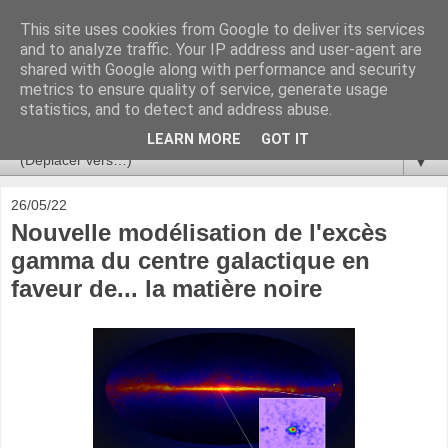
This site uses cookies from Google to deliver its services
Ça se passe là haut
and to analyze traffic. Your IP address and user-agent are
shared with Google along with performance and security
metrics to ensure quality of service, generate usage
Astronomie, Astrophysique, Astroparticules, Cosmologie.
statistics, and to detect and address abuse.
L'infini se contemple, indéfiniment. ISSN 2272-5768
LEARN MORE
GOT IT
▼
26/05/22
Nouvelle modélisation de l'excès
gamma du centre galactique en
faveur de... la matière noire