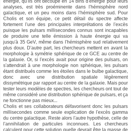
énergie, qu'ils ont découpé en 14 bins d'énergie pour leurs
analyses, est très proéminente dans l'hémisphère nord
galactique, et un peu moins dans l'hémisphère sud. Pour
Cholis et son équipe, ce petit détail du spectre affecte
fortement l'une des principales interprétations de l'excès
puisque les pulsars millisecondes connus sont incapables
de produire une telle émission à haute énergie qui va
jusqu'à 35 GeV, même dans l'hémisphère sud relativement
plus doux. D'autre part, les chercheurs mettent en avant la
morphologie à symétrie sphérique de ce GCE au centre de
la galaxie. Or, si l'excès avait pour origine des pulsars, on
s'attendrait à une morphologie non sphérique, les pulsars
étant distribués comme les étoiles dans le bulbe galactique,
donc avec une distribution spatiale légèrement
dissymétrique par rapport au centre de la galaxie. Mais pour
tester leurs modèles de spectres, les chercheurs ont tout de
même considéré une distribution sphérique de pulsars, et ça
ne fonctionne pas mieux...
Cholis et ses collaborateurs défavorisent donc les pulsars
millisecondes comme seule explication de l'excès gamma
du centre galactique. Reste alors l'autre hypothèse, celle de
l'annihilation de particules inconnues. Les chercheurs
calculent pour cette solution quelle devrait être la masse de