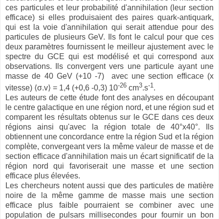
ces particules et leur probabilité d'annihilation (leur section
efficace) si elles produisaient des paires quark-antiquark,
qui est la voie d'annihilation qui serait attendue pour des
particules de plusieurs GeV. Ils font le calcul pour que ces
deux paramètres fournissent le meilleur ajustement avec le
spectre du GCE qui est modélisé et qui correspond aux
observations. Ils convergent vers une particule ayant une
masse de 40 GeV (+10 -7) avec une section efficace (x
-26
3
-1
vitesse) ⟨σ.v⟩ = 1,4 (+0,6 -0,3) 10
cm
.s
.
Les auteurs de cette étude font des analyses en découpant
le centre galactique en une région nord, et une région sud et
comparent les résultats obtenus sur le GCE dans ces deux
régions ainsi qu'avec la région totale de 40°x40°. Ils
obtiennent une concordance entre la région Sud et la région
complète, convergeant vers la même valeur de masse et de
section efficace d'annihilation mais un écart significatif de la
région nord qui favoriserait une masse et une section
efficace plus élevées.
Les chercheurs notent aussi que des particules de matière
noire de la même gamme de masse mais une section
efficace plus faible pourraient se combiner avec une
population de pulsars millisecondes pour fournir un bon