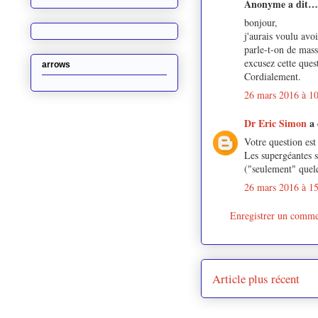
Anonyme a dit…
bonjour,
j'aurais voulu avoi
parle-t-on de mas
excusez cette ques
arrows
Cordialement.
26 mars 2016 à 1
Dr Eric Simon
a
Votre question est 
Les supergéantes s
("seulement" quelq
26 mars 2016 à 1
Enregistrer un comme
Article plus récent