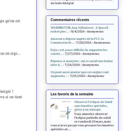
en texte intégral
Commentaires récents
mps qu'on est
WASHINGTON, Aug 4 (Reuters) - A SpaceX
rocket piec...
- 8/4/2026
- Anonymous
Amazon a déposé auprès de la FCC, la
Commission fé...
- 7/28/2026
- Anonymous
Deja c est assez difficile de supporter les
as en ergs...
conste...
- 7/27/2026
- Anonymous
Réponse à anonyme : oui ce serait une bonne
idée d...
- 7/26/2026
- Anonymous
On peut aussi ajouter que ces engins vont
augmente...
- 7/25/2026
- Anonymous
énergie !
Les favoris de la semaine
a si on tient
Observer l'éclipse de Soleil
sans lunettes spéciales,
grâce à un sténopé.
Vous aimeriez observer
l’éclipse partielle de soleil
ce vendredi 20 mars, mais
vous n’avez pas pu vous procurer les lunettes
spéciales en ...