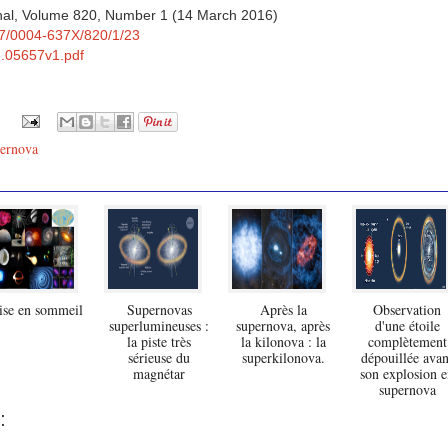
rnal, Volume 820, Number 1 (14 March 2016)
847/0004-637X/820/1/23
03.05657v1.pdf
ernova
se en sommeil
Supernovas
Après la
Observation
superlumineuses :
supernova, après
d'une étoile
la piste très
la kilonova : la
complètement
sérieuse du
superkilonova.
dépouillée avan
magnétar
son explosion 
supernova
: