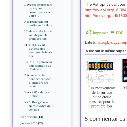
The Astrophysical Jou
Devenez chercheurs
de rayons
http://dx.doi.org/10.3
cosmiques avec
http://arxiv.org/pdf/16
votre ...
A la recherche du
méthane de Mars
L'Univers relativiste
Imprimer
PDF
simulé pour la
première fois
Labels:
astrophysique
,
sup
Et si LIGO avait
détecté des
A lire sur le même sujet :
vestiges de trous
noi...
GN-z11, la galaxie la
plus lointaine de
l'Univers ...
Découverte de
bouffées rapides
d'ondes radio
répét...
Les mouvements
Mi
de la surface
Vera à Woodstock
d'une étoile
[fiction]
mesurés pour la
M90 : Une galaxie
première fois
spirale vidée de
son gaz
février 2016
(13)
5 commentaires 
janvier 2016
(20)