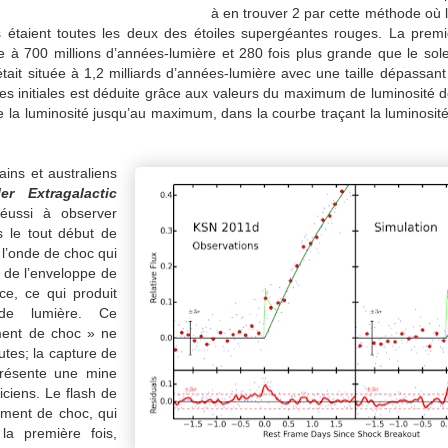
à en trouver 2 par cette méthode où 
s étaient toutes les deux des étoiles supergéantes rouges. La prem
 à 700 millions d’années-lumière et 280 fois plus grande que le solei
était située à 1,2 milliards d’années-lumière avec une taille dépassant
toiles initiales est déduite grâce aux valeurs du maximum de luminosité
la luminosité jusqu’au maximum, dans la courbe traçant la luminosit
ins et australiens
er Extragalactic
ussi à observer
es le tout début de
ù l’onde de choc qui
r de l’enveloppe de
ace, ce qui produit
 de lumière. Ce
ment de choc » ne
utes; la capture de
présente une mine
iciens. Le flash de
tement de choc, qui
la première fois,