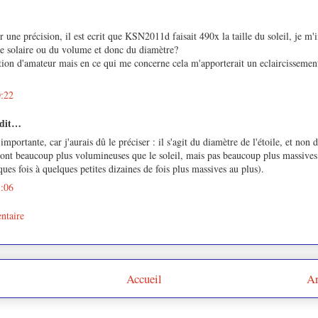
r une précision, il est ecrit que KSN2011d faisait 490x la taille du soleil, je m'
se solaire ou du volume et donc du diamètre?
tion d'amateur mais en ce qui me concerne cela m'apporterait un eclaircissemen
0:22
 dit…
importante, car j'aurais dû le préciser : il s'agit du diamètre de l'étoile, et non 
ont beaucoup plus volumineuses que le soleil, mais pas beaucoup plus massives 
ues fois à quelques petites dizaines de fois plus massives au plus).
5:06
ntaire
Accueil
Ar