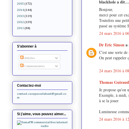
blackhole a dit…
2015
(172)
Bonjour,
2014
(144)
merci pour cet exce
2013
(119)
Toutefois une peti
2012
(139)
passé au système S
2011
(84)
24 mars 2016 à 0
Dr Eric Simon
a
S’abonner à
C'est une sorte de
On peut rappeler q
Articles
Commentaires
24 mars 2016 à 0
Thomas Guirau
Contactez-moi
Je propose qu'on u
contact.casepasselahaut@gmail.co
Exemple, à midi, 
m
à se la jouer
Lumineuse comme 
Si j'aime, vous pouvez aimer...
24 mars 2016 à 1