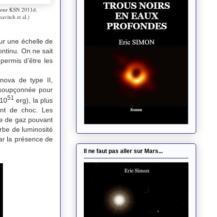
 pour KSN 2011d.
avitch et al.)
ur une échelle de
ontinu. On ne sait
permis d’être les
ova de type II,
insoupçonnée pour
51
 10
erg), la plus
nt de choc. Les
ée de gaz pouvant
urbe de luminosité
par la présence de
Il ne faut pas aller sur Mars...