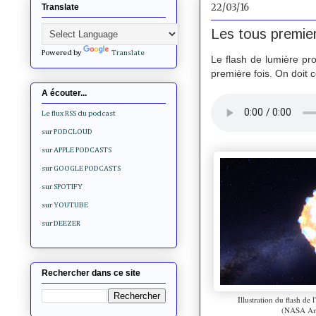
22/03/16
Translate
Les tous premier
Powered by
Translate
Le flash de lumière pro
première fois. On doit
A écouter...
Le flux RSS du podcast
sur PODCLOUD
sur APPLE PODCASTS
sur GOOGLE PODCASTS
sur SPOTIFY
sur YOUTUBE
sur DEEZER
Rechercher dans ce site
Illustration du flash d
(NASA Ame