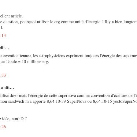
llent article.
te question, pourquoi utiliser le erg comme unité d'énergie ? Il y a bien longte
I.
6:13
 dit…
 convention tenace, les astrophysiciens expriment toujours l'énergie des supernov
ue 1Joule = 10 millions erg.
8:33
d
a dit…
tilise désormais l'énergie de cette supernova comme convention d'écriture de l'
mon sandwich m'a apporté 8,64.10-39 SuperNova ou 8,64.10-15 yoctoSuperNov
idée, non :D ?
2:26