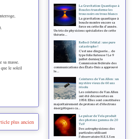
La Gravitation Quantique à
Boucles transforme les
trous noirs en trous blancs
interroge,
La gravitation quantique à
boucle montre encore sa
t.
force en cette fin d'année.
Un trio de physiciens spécialistes de cette
théorie...
Reflect Orbital : une pure
catastrophe !
C’est une dinguerie... de
type folie furieuse ! Le 9
juillet dernier, la
de sa masse.
Commission fédérale des
que le soleil
communications des États-Unis a approuvé
le...
Ceintures de Van Allen : un
mystère vieux de 60 ans
résolu
Les ceintures de Van Allen
ont été découvertes en
1958. Elles sont constituées
majoritairement de protons et d’électrons
énergétiques ca...
Le pulsar de Vela produit
des photons gamma de 20
ticle plus ancien
TeV
Des astrophysiciens des
particules utilisant
l'observatoire H.E.S.S en