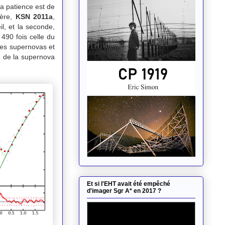
la patience est de
ière,
KSN 2011a
,
l, et la seconde,
 490 fois celle du
 des supernovas et
é de la supernova
Et si l'EHT avait été empêché
d'imager Sgr A* en 2017 ?