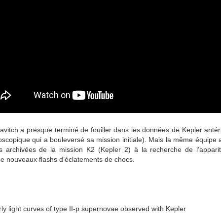
avitch a presque terminé de fouiller dans les données de Kepler antér
oscopique qui a bouleversé sa mission initiale). Mais la même équip
s archivées de la mission K2 (Kepler 2) à la recherche de l’appari
de nouveaux flashs d’éclatements de chocs.
y light curves of type II-p supernovae observed with Kepler