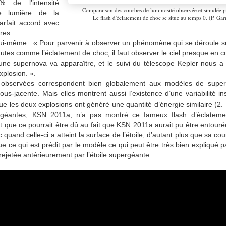
 de l’intensité
Comparaison des courbes de luminosité observée et simulée
e lumière de la
Le flash d'éclatement de choc se situe au temps 0. (P. Garn
arfait accord avec
res.
 lui-même : « Pour parvenir à observer un phénomène qui se déroule s
utes comme l’éclatement de choc, il faut observer le ciel presque en c
ne supernova va apparaître, et le suivi du télescope Kepler nous a 
xplosion. ».
observées correspondent bien globalement aux modèles de supern
ous-jacente. Mais elles montrent aussi l’existence d’une variabilité 
 que les deux explosions ont généré une quantité d’énergie similaire (2.
rgéantes, KSN 2011a, n’a pas montré ce fameux flash d’éclateme
t que ce pourrait être dû au fait que KSN 2011a aurait pu être entour
quand celle-ci a atteint la surface de l’étoile, d’autant plus que sa co
e ce qui est prédit par le modèle ce qui peut être très bien expliqué 
 rejetée antérieurement par l’étoile supergéante.