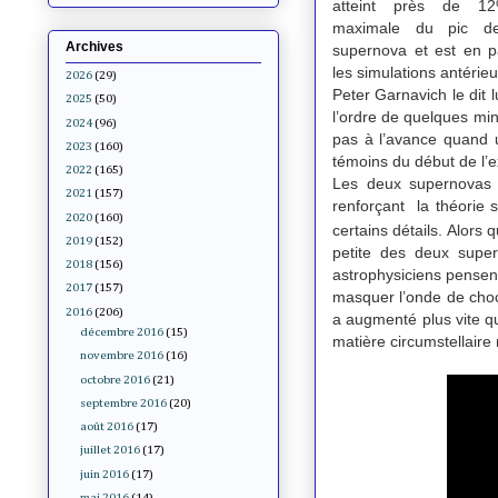
atteint près de 12%
maximale du pic d
Archives
supernova et est en p
les simulations antérieu
2026
(29)
Peter Garnavich le dit
2025
(50)
l’ordre de quelques min
2024
(96)
pas à l’avance quand u
2023
(160)
témoins du début de l’e
2022
(165)
Les deux supernovas 
2021
(157)
renforçant la théorie s
2020
(160)
certains détails. Alors
2019
(152)
petite des deux supe
2018
(156)
astrophysiciens pensen
2017
(157)
masquer l’onde de choc 
2016
(206)
a augmenté plus vite qu
décembre 2016
(15)
matière circumstellaire
novembre 2016
(16)
octobre 2016
(21)
septembre 2016
(20)
août 2016
(17)
juillet 2016
(17)
juin 2016
(17)
mai 2016
(14)