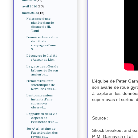
avril 2016
(20)
mars 2016
(16)
Naissance d’une
planète dans le
disque de HL
Tauri
Première observation
de l'étoile
compagne d'une
Su...
Découvrez le Ciel #1
: Autour du Lion
La glace des pôles de
la Lune révèle son
ancien ba...
L’équipe de Peter Garn
Premiers résultats
scientifiques de
son avarie de roue gyr
New Horizons s...
à explorer les donnée
Les tous premiers
supernovas et surtout 
instants d'une
supernova
observé...
L'apparition de la vie
Source :
dépend de
l'existence d'un ...
Sgr A* à l'origine de
Shock breakout and earl
l'accélération des
P. M. Garnavich et al.
rayons co...