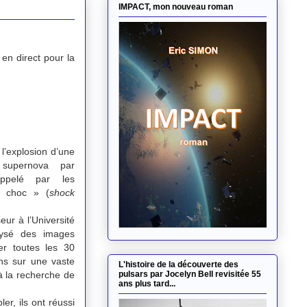
IMPACT, mon nouveau roman
 en direct pour la
 l’explosion d’une
upernova par
ppelé par les
de choc » (
shock
eur à l’Université
lysé des images
er toutes les 30
ns sur une vaste
L'histoire de la découverte des
à la recherche de
pulsars par Jocelyn Bell revisitée 55
ans plus tard...
r, ils ont réussi