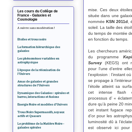
mise. Ces deux étoile
Les cours du Collège de
France - Galaxies et
située dans une galaxie
Cosmologie
nommée
KSN 2011d
, 
soleil. La taille des é
A suivre sans modération !
du temps de montée de 
en fonction du temps.
Etoiles et trous noirs
La formation hiérarchique des
Les chercheurs américa
galaxies
du programme
Kepl
Les phénomènes variables en
Survey
(KEGS) ont ré
astrophysique
pour l’une d’entre ell
L'époque de la réionisation de
l'Univers
l’explosion : l’instant o
se propage à l’intérieu
Amas de galaxies et grandes
structures de l'Univers
l’étoile atteint sa surf
cet intense flash
Dynamique des Galaxies : spirales et
barres, interactions et fusions
processus d’ « éclate
dure qu’à peine 20 min
Energie Noire et modèles d'Univers
cet instant fugace re
Trous Noirs Supermassifs, noyaux
d’or pour les astrophys
actifs et Quasars
luminosité dû à l’écla
Le problème de la Matière Noire -
est observé ici pour 
galaxies spirales