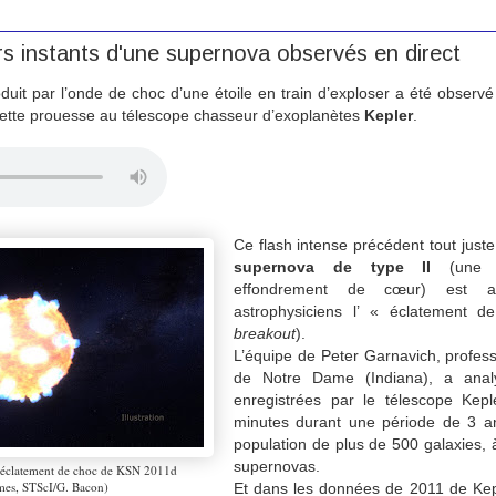
s instants d'une supernova observés en direct
duit par l’onde de choc d’une étoile en train d’exploser a été observé
 cette prouesse au télescope chasseur d’exoplanètes
Kepler
.
Ce flash intense précédent tout juste
supernova de type II
(une s
effondrement de cœur) est a
astrophysiciens l’ « éclatement 
breakout
).
L’équipe de Peter Garnavich, profess
de Notre Dame (Indiana), a ana
enregistrées par le télescope Kepl
minutes durant une période de 3 a
population de plus de 500 galaxies, 
supernovas.
e l'éclatement de choc de KSN 2011d
s, STScI/G. Bacon)
Et dans les données de 2011 de Keple