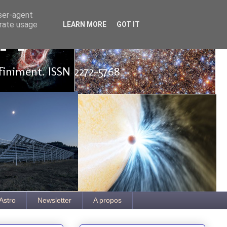
user-agent
erate usage
LEARN MORE
GOT IT
ut
finiment. ISSN 2272-5768
Astro
Newsletter
A propos