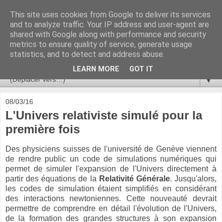
This site uses cookies from Google to deliver its services
Ça se passe là haut
and to analyze traffic. Your IP address and user-agent are
shared with Google along with performance and security
metrics to ensure quality of service, generate usage
Astronomie, Astrophysique, Astroparticules, Cosmologie.
statistics, and to detect and address abuse.
L'infini se contemple, indéfiniment. ISSN 2272-5768
LEARN MORE
GOT IT
▼
08/03/16
L'Univers relativiste simulé pour la
première fois
Des physiciens suisses de l'université de Genève viennent
de rendre public un code de simulations numériques qui
permet de simuler l'expansion de l'Univers directement à
partir des équations de la
Relativité Générale
. Jusqu'alors,
les codes de simulation étaient simplifiés en considérant
des interactions newtoniennes. Cette nouveauté devrait
permettre de comprendre en détail l'évolution de l'Univers,
de la formation des grandes structures à son expansion