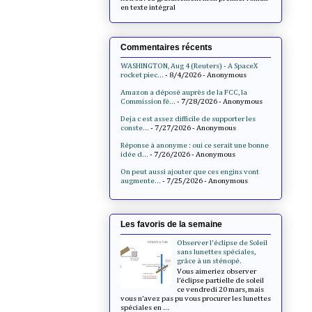
en texte intégral
Commentaires récents
WASHINGTON, Aug 4 (Reuters) - A SpaceX
rocket piec...
- 8/4/2026
- Anonymous
Amazon a déposé auprès de la FCC, la
Commission fé...
- 7/28/2026
- Anonymous
Deja c est assez difficile de supporter les
conste...
- 7/27/2026
- Anonymous
Réponse à anonyme : oui ce serait une bonne
idée d...
- 7/26/2026
- Anonymous
On peut aussi ajouter que ces engins vont
augmente...
- 7/25/2026
- Anonymous
Les favoris de la semaine
Observer l'éclipse de Soleil
sans lunettes spéciales,
grâce à un sténopé.
Vous aimeriez observer
l’éclipse partielle de soleil
ce vendredi 20 mars, mais
vous n’avez pas pu vous procurer les lunettes
spéciales en ...