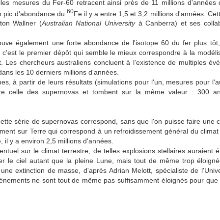
les mesures du Fer-60 retracent ainsi près de 11 millions d'années de
60
un pic d'abondance du
Fe il y a entre 1,5 et 3,2 millions d'années. Cet
nton Wallner (
Australian National University
à Canberra) et ses collab
ouve également une forte abondance de l'isotope 60 du fer plus tôt,
 c'est le premier dépôt qui semble le mieux correspondre à la modélis
t. Les chercheurs australiens concluent à l'existence de multiples é
ans les 10 derniers millions d'années.
s, à partir de leurs résultats (simulations pour l'un, mesures pour l'au
être celle des supernovas et tombent sur la même valeur : 300 a
tte série de supernovas correspond, sans que l'on puisse faire une c
ment sur Terre qui correspond à un refroidissement général du climat
 il y a environ 2,5 millions d'années.
ntuel sur le climat terrestre, de telles explosions stellaires auraient
er le ciel autant que la pleine Lune, mais tout de même trop éloignée
ne extinction de masse, d'après Adrian Melott, spécialiste de l'Univ
événements ne sont tout de même pas suffisamment éloignés pour que l