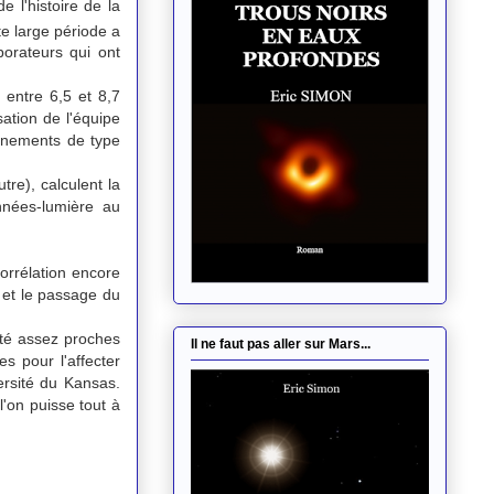
 l'histoire de la
te large période a
orateurs qui ont
 entre 6,5 et 8,7
ation de l'équipe
vénements de type
tre), calculent la
nnées-lumière au
orrélation encore
 et le passage du
 été assez proches
Il ne faut pas aller sur Mars...
s pour l'affecter
ersité du Kansas.
'on puisse tout à