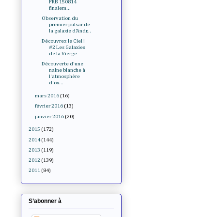
FRB 150814
finalem...
Observation du
premier pulsar de
la galaxie d'Andr...
Découvrez le Ciel !
#2 Les Galaxies
de la Vierge
Découverte d'une
naine blanche à
l'atmosphère
d'ox...
mars 2016
(16)
février 2016
(13)
janvier 2016
(20)
2015
(172)
2014
(144)
2013
(119)
2012
(139)
2011
(84)
S’abonner à