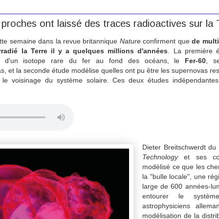
roches ont laissé des traces radioactives sur la 
tte semaine dans la revue britannique
Nature
confirment que
de mult
radié la Terre il y a quelques millions d'années
. La première é
s d'un isotope rare du fer au fond des océans, le
Fer-60
, s
, et la seconde étude modélise quelles ont pu être les supernovas re
s le voisinage du système solaire. Ces deux études indépendantes 
Dieter Breitschwerdt du
Technology
et ses col
modélisé ce que les che
la "bulle locale", une r
large de 600 années-lum
entourer le systèm
astrophysiciens allem
modélisation de la distri