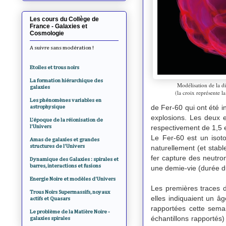
Les cours du Collège de
France - Galaxies et
Cosmologie
A suivre sans modération !
Etoiles et trous noirs
La formation hiérarchique des
Modélisation de la di
galaxies
(la croix représente l
Les phénomènes variables en
de Fer-60 qui ont été 
astrophysique
explosions.
Les deux e
L'époque de la réionisation de
l'Univers
respectivement de 1,5 e
Le Fer-60 est un isot
Amas de galaxies et grandes
structures de l'Univers
naturellement (et stabl
fer capture des neutro
Dynamique des Galaxies : spirales et
barres, interactions et fusions
une demie-vie (durée du
Energie Noire et modèles d'Univers
Les premières traces d
Trous Noirs Supermassifs, noyaux
elles indiquaient un â
actifs et Quasars
rapportées cette se
Le problème de la Matière Noire -
échantillons rapportés)
galaxies spirales