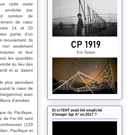
ue cette vaste
e produite par
rand nombre de
drement de cœur
entre 14 et 20
utes partie d'un
n mouvement. Ils
r non seulement
 masses et leur
ssi les quantités
imité du lieu des
rdt et al. datent
 le plus abondant
a quand le cœur de
 béta/gamma) avec
llions d'années.
Et si l'EHT avait été empêché
que du Pacifique,
d'imager Sgr A* en 2017 ?
es de Fer-60 sont
 nombreuses (
120
ien, Pacifique et