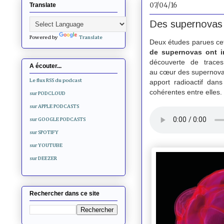
07/04/16
Translate
Des supernovas p
Powered by
Translate
Deux études parues ce
de supernovas ont ir
découverte de trace
A écouter...
au cœur des supernovas
Le flux RSS du podcast
apport radioactif dan
cohérentes entre elles.
sur PODCLOUD
sur APPLE PODCASTS
sur GOOGLE PODCASTS
sur SPOTIFY
sur YOUTUBE
sur DEEZER
Rechercher dans ce site