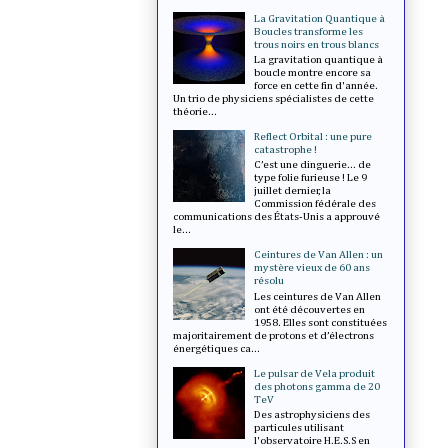
La Gravitation Quantique à
Boucles transforme les
trous noirs en trous blancs
La gravitation quantique à
boucle montre encore sa
force en cette fin d'année.
Un trio de physiciens spécialistes de cette
théorie...
Reflect Orbital : une pure
catastrophe !
C’est une dinguerie... de
type folie furieuse ! Le 9
juillet dernier, la
Commission fédérale des
communications des États-Unis a approuvé
le...
Ceintures de Van Allen : un
mystère vieux de 60 ans
résolu
Les ceintures de Van Allen
ont été découvertes en
1958. Elles sont constituées
majoritairement de protons et d’électrons
énergétiques ca...
Le pulsar de Vela produit
des photons gamma de 20
TeV
Des astrophysiciens des
particules utilisant
l'observatoire H.E.S.S en