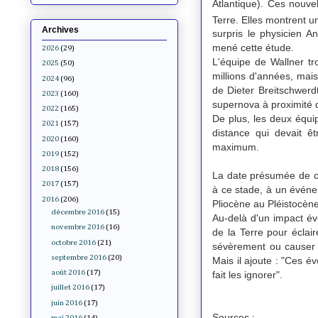
Atlantique). Ces nouvel
Terre. Elles montrent 
Archives
surpris le physicien A
mené cette étude.
2026
(29)
L'équipe de Wallner tr
2025
(50)
millions d'années, mais
2024
(96)
de Dieter Breitschwerd
2023
(160)
supernova à proximité d
2022
(165)
De plus, les deux équipe
2021
(157)
distance qui devait 
2020
(160)
maximum.
2019
(152)
2018
(156)
La date présumée de ce
2017
(157)
à ce stade, à un événe
2016
(206)
Pliocène au Pléistocène,
décembre 2016
(15)
Au-delà d'un impact éve
novembre 2016
(16)
de la Terre pour éclair
octobre 2016
(21)
sévèrement ou causer u
septembre 2016
(20)
Mais il ajoute : "Ces 
août 2016
(17)
fait les ignorer".
juillet 2016
(17)
juin 2016
(17)
Sources :
mai 2016
(14)