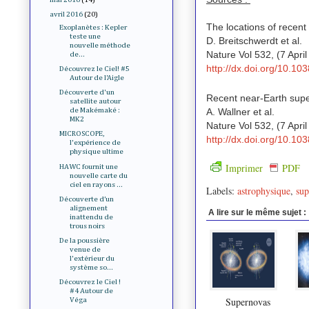
avril 2016
(20)
The locations of recen
Exoplanètes : Kepler
teste une
D. Breitschwerdt et al.
nouvelle méthode
Nature Vol 532, (7 Apri
de...
http://dx.doi.org/10.1
Découvrez le Ciel! #5
Autour de l'Aigle
Découverte d'un
Recent near-Earth super
satellite autour
A. Wallner et al.
de Makémaké :
MK2
Nature Vol 532, (7 Apri
MICROSCOPE,
http://dx.doi.org/10.1
l'expérience de
physique ultime
Imprimer
PDF
HAWC fournit une
nouvelle carte du
ciel en rayons ...
Labels:
astrophysique
,
sup
Découverte d’un
alignement
A lire sur le même sujet :
inattendu de
trous noirs
De la poussière
venue de
l'extérieur du
système so...
Découvrez le Ciel !
#4 Autour de
Supernovas
Véga