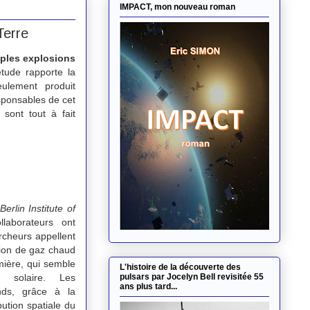
IMPACT, mon nouveau roman
Terre
iples explosions
tude rapporte la
eulement produit
sponsables de cet
sont tout à fait
Berlin Institute of
laborateurs ont
rcheurs appellent
égion de gaz chaud
ière, qui semble
L'histoire de la découverte des
e solaire. Les
pulsars par Jocelyn Bell revisitée 55
ans plus tard...
ands,
grâce à la
bution spatiale du