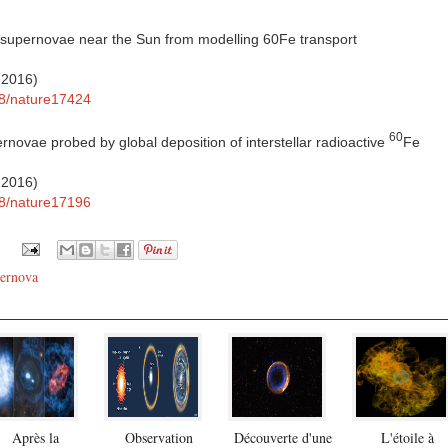
t supernovae near the Sun from modelling 60Fe transport
l 2016)
038/nature17424
60
novae probed by global deposition of interstellar radioactive
Fe
l 2016)
038/nature17196
ernova
Après la
Observation
Découverte d'une
L'étoile à