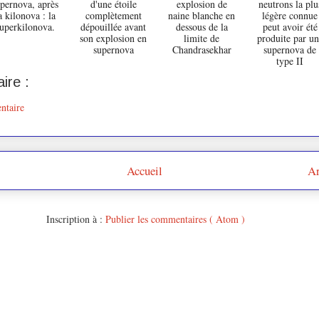
pernova, après
d'une étoile
explosion de
neutrons la plu
a kilonova : la
complètement
naine blanche en
légère connue
uperkilonova.
dépouillée avant
dessous de la
peut avoir été
son explosion en
limite de
produite par un
supernova
Chandrasekhar
supernova de
type II
ire :
ntaire
Accueil
Ar
Inscription à :
Publier les commentaires ( Atom )