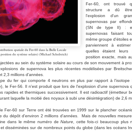
Fer-60,
ont trouvé q
structure a dû êtr
l'explosion d'un g
supernovas par effon
(SN de type II) : 
supernovas faisant to
même groupe d'étoiles e
parviennent à estime
stribution spatiale du Fer-60 dans la Bulle Locale
quelles étaient leurs
a position du système solaire) (Michael Schulreich)
position exacte, mais au
injectées au sein du système solaire au cours de son mouvement à prox
xplosions de supernova les plus récentes modélisées par Breitschwe
t 2,3 millions d'années.
ope du fer qui comporte 4 neutrons en plus par rapport à l'isotope
e), le Fer-56. Il n'est produit que lors de l'explosion d'une supernov
ns rapides et thermiques successivement. Il est radioactif (émetteur
rant laquelle la moitié des noyaux à subi une désintégration) de 2,6 mi
e Fer-60 sur Terre ont été trouvées en 1999 sur le plancher océani
ge du dépôt d'environ 2 millions d'années. Mais de nouvelles mesur
maine dans le même numéro de
Nature
, cette fois-ci beaucoup plus
et
disséminées sur de nombreux points du globe (dans les océans Ind