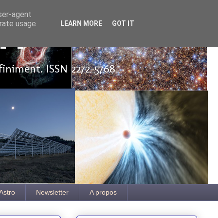
user-agent
erate usage
LEARN MORE
GOT IT
ut
finiment. ISSN 2272-5768
Astro
Newsletter
A propos