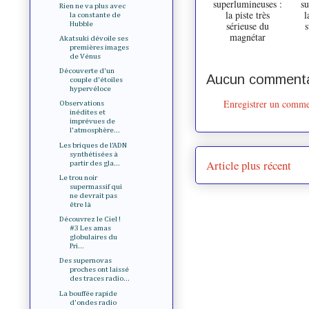
superlumineuses :
su
Rien ne va plus avec
la piste très
l
la constante de
sérieuse du
s
Hubble
magnétar
Akatsuki dévoile ses
premières images
de Vénus
Découverte d'un
Aucun commenta
couple d'étoiles
hypervéloce
Enregistrer un comme
Observations
inédites et
imprévues de
l'atmosphère...
Les briques de l'ADN
synthétisées à
Article plus récent
partir des gla...
Le trou noir
supermassif qui
ne devrait pas
être là
Découvrez le Ciel !
#3 Les amas
globulaires du
Pri...
Des supernovas
proches ont laissé
des traces radio...
La bouffée rapide
d'ondes radio