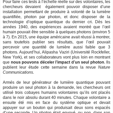
Pour faire ces tests à l’échelle réelle sur des volontaires, les
chercheurs devaient également pouvoir disposer d’une
installation permettant de produire à volonté de la lumière
quantifiée, photon par photon, et donc disposer de la
technologie d’optique quantique du dernier cri. Dès les
années 1940, des expériences avaient montré que l’œil
humain pouvait être sensible à quelques photons (environ 5
à 7). En 2015, une équipe américaine avait réussi à montrer,
sans toutefois publier ses résultats, que l’œil pouvait
percevoir une quantité de lumière aussi faible que 3
photons. Aujourd’hui, Alipasha Vaziri (Université Rockfeller,
New York), et ses collaborateurs vont plus loin en montrant
que
nous pouvons déceler l’impact d’un seul photon
. Ils
publient leur étude cette semaine dans la revue
Nature
Communications.
Armés de leur générateur de lumière quantique pouvant
produire un seul photon à la demande, les chercheurs ont
utilisé trois cobayes humains volontaires qu’ils ont placés
dans le noir absolu durant 40 minutes. Chaque volontaire a
ensuite été mis en face du système optique et devait
appuyer sur un bouton qui produisait deux sons espacés
d’une seconde. Un photon était envoyé, ou non, dans son