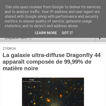
This site uses cookies from Google to deliver its services
Ça se passe là haut
and to analyze traffic. Your IP address and user-agent are
shared with Google along with performance and security
metrics to ensure quality of service, generate usage
Astronomie, Astrophysique, Astroparticules, Cosmologie.
statistics, and to detect and address abuse.
L'infini se contemple, indéfiniment. ISSN 2272-5768
LEARN MORE
GOT IT
▼
27/08/16
La galaxie ultra-diffuse Dragonfly 44
apparaît composée de 99,99% de
matière noire