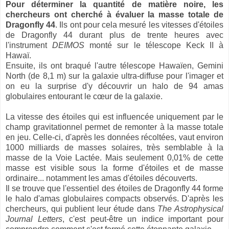
Pour déterminer la quantité de matière noire, les
chercheurs ont cherché à évaluer la masse totale de
Dragonfly 44
. Ils ont pour cela mesuré les vitesses d'étoiles
de Dragonfly 44 durant plus de trente heures avec
l'instrument
DEIMOS
monté sur le télescope Keck II à
Hawaï.
Ensuite, ils ont braqué l'autre télescope Hawaïen, Gemini
North (de 8,1 m) sur la galaxie ultra-diffuse pour l'imager et
on eu la surprise d'y découvrir un halo de 94 amas
globulaires entourant le cœur de la galaxie.
La vitesse des étoiles qui est influencée uniquement par le
champ gravitationnel permet de remonter à la masse totale
en jeu. Celle-ci, d'après les données récoltées, vaut environ
1000 milliards de masses solaires, très semblable à la
masse de la Voie Lactée. Mais seulement 0,01% de cette
masse est visible sous la forme d'étoiles et de masse
ordinaire... notamment les amas d'étoiles découverts.
Il se trouve que l'essentiel des étoiles de Dragonfly 44 forme
le halo d'amas globulaires compacts observés. D'après les
chercheurs, qui publient leur étude dans
The Astrophysical
Journal Letters
, c'est peut-être un indice important pour