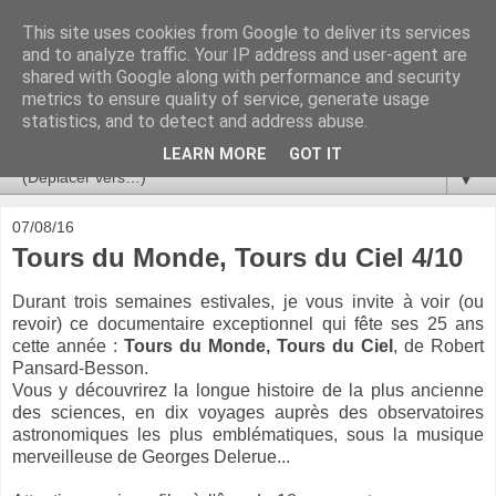
This site uses cookies from Google to deliver its services
Ça se passe là haut
and to analyze traffic. Your IP address and user-agent are
shared with Google along with performance and security
metrics to ensure quality of service, generate usage
Astronomie, Astrophysique, Astroparticules, Cosmologie.
statistics, and to detect and address abuse.
L'infini se contemple, indéfiniment. ISSN 2272-5768
LEARN MORE
GOT IT
▼
07/08/16
Tours du Monde, Tours du Ciel 4/10
Durant trois semaines estivales, je vous invite à voir (ou
revoir) ce documentaire exceptionnel qui fête ses 25 ans
cette année :
Tours du Monde, Tours du Ciel
, de Robert
Pansard-Besson.
Vous y découvrirez la longue histoire de la plus ancienne
des sciences, en dix voyages auprès des observatoires
astronomiques les plus emblématiques,
sous la musique
merveilleuse de Georges Delerue...