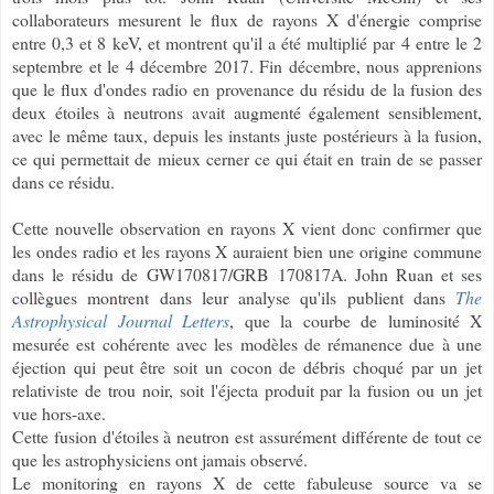
collaborateurs mesurent le flux de rayons X d'énergie comprise
entre 0,3 et 8 keV, et montrent qu'il a été multiplié par 4 entre le 2
septembre et le 4 décembre 2017. Fin décembre, nous apprenions
que le flux d'ondes radio en provenance du résidu de la fusion des
deux étoiles à neutrons avait augmenté également sensiblement,
avec le même taux, depuis les instants juste postérieurs à la fusion,
ce qui permettait de mieux cerner ce qui était en train de se passer
dans ce résidu.
Cette nouvelle observation en rayons X vient donc confirmer que
les ondes radio et les rayons X auraient bien une origine commune
dans le résidu de
GW170817/GRB 170817A
. John Ruan et ses
collègues montrent dans leur analyse qu'ils publient dans
The
Astrophysical Journal Letters
, que la courbe de luminosité X
mesurée est cohérente avec les modèles de rémanence due à une
éjection qui peut être soit un cocon de débris choqué par un jet
relativiste de trou noir, soit l'éjecta produit par la fusion ou un jet
vue hors-axe.
Cette fusion d'étoiles à neutron est assurément différente de tout ce
que les astrophysiciens ont jamais observé.
Le monitoring en rayons X de cette fabuleuse source va se