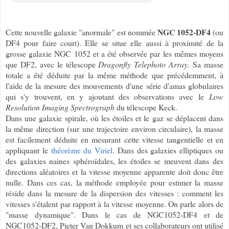
NGC 1052-DF4
Cette nouvelle galaxie "anormale" est nommée
(ou
DF4 pour faire court). Elle se situe elle aussi à proximité de la
grosse galaxie NGC 1052 et a été observée par les mêmes moyens
que DF2, avec le télescope
Dragonfly Telephoto Array.
Sa masse
totale a été déduite par la même méthode que précédemment, à
l'aide de la mesure des mouvements d'une série d'amas globulaires
qui s'y trouvent, en y ajoutant des observations avec le
Low
Resolution Imaging Spectrograph
du télescope Keck.
Dans une galaxie spirale, où les étoiles et le gaz se déplacent dans
la même direction (sur une trajectoire environ circulaire), la masse
est facilement déduite en mesurant cette vitesse tangentielle et en
appliquant le
théorème du Viriel
. Dans des galaxies elliptiques ou
des galaxies naines sphéroïdales, les étoiles se meuvent dans des
directions aléatoires et la vitesse moyenne apparente doit donc être
nulle. Dans ces cas, la méthode employée pour estimer la masse
réside dans la mesure de la dispersion des vitesses : comment les
vitesses s'étalent par rapport à la vitesse moyenne. On parle alors de
"masse dynamique". Dans le cas de NGC1052-DF4 et de
NGC1052-DF2, Pieter Van Dokkum et ses collaborateurs ont utilisé