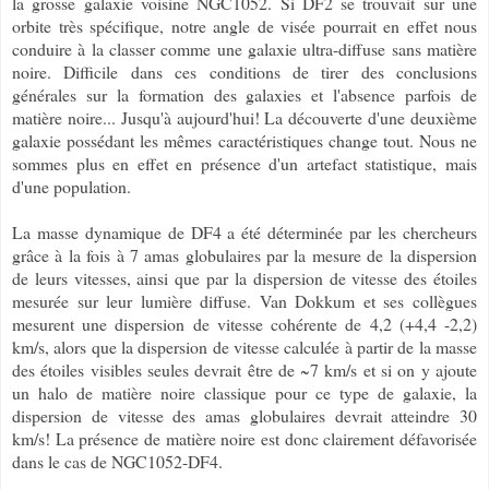
la grosse galaxie voisine NGC1052. Si DF2 se trouvait sur une
orbite très spécifique, notre angle de visée pourrait en effet nous
conduire à la classer comme une galaxie ultra-diffuse sans matière
noire. Difficile dans ces conditions de tirer des conclusions
générales sur la formation des galaxies et l'absence parfois de
matière noire... Jusqu'à aujourd'hui! La découverte d'une deuxième
galaxie possédant les mêmes caractéristiques change tout. Nous ne
sommes plus en effet en présence d'un artefact statistique, mais
d'une population.
La masse dynamique de DF4 a été déterminée par les chercheurs
grâce à la fois à 7 amas globulaires par la mesure de la dispersion
de leurs vitesses, ainsi que par la dispersion de vitesse des étoiles
mesurée sur leur lumière diffuse. Van Dokkum et ses collègues
mesurent une dispersion de vitesse cohérente de 4,2 (+4,4 -2,2)
km/s, alors que la dispersion de vitesse calculée à partir de la masse
des étoiles visibles seules devrait être de ~7 km/s et si on y ajoute
un halo de matière noire classique pour ce type de galaxie, la
dispersion de vitesse des amas globulaires devrait atteindre 30
km/s! La présence de matière noire est donc clairement défavorisée
dans le cas de NGC1052-DF4.