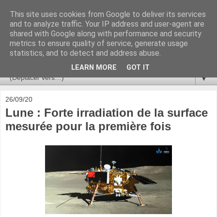
This site uses cookies from Google to deliver its services
Ça se passe là haut
and to analyze traffic. Your IP address and user-agent are
shared with Google along with performance and security
metrics to ensure quality of service, generate usage
Astronomie, Astrophysique, Astroparticules, Cosmologie.
statistics, and to detect and address abuse.
L'infini se contemple, indéfiniment. ISSN 2272-5768
LEARN MORE
GOT IT
▼
26/09/20
Lune : Forte irradiation de la surface
mesurée pour la première fois