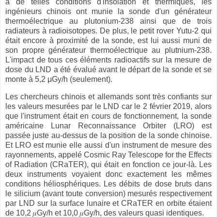
à de telles conditions d'insolation et thermiques, les
ingénieurs chinois ont munie la sonde d'un générateur
thermoélectrique au plutonium-238 ainsi que de trois
radiateurs à radioisotopes. De plus, le petit rover Yutu-2 qui
était encore à proximité de la sonde, est lui aussi muni de
son propre générateur thermoélectrique au plutnium-238.
L'impact de tous ces éléments radioactifs sur la mesure de
dose du LND a été évalué avant le départ de la sonde et se
monte à 5,2 μGy/h (seulement).
Les chercheurs chinois et allemands sont très confiants sur
les valeurs mesurées par le LND car le 2 février 2019, alors
que l'instrument était en cours de fonctionnement, la sonde
américaine Lunar Reconnaissance Orbiter (LRO) est
passée juste au-dessus de la position de la sonde chinoise.
Et LRO est munie elle aussi d'un instrument de mesure des
rayonnements, appelé Cosmic Ray Telescope for the Effects
of Radiation (CRaTER), qui était en fonction ce jour-là. Les
deux instruments voyaient donc exactement les mêmes
conditions héliosphériques. Les débits de dose bruts dans
le silicium (avant toute conversion) mesurés respectivement
par LND sur la surface lunaire et CRaTER en orbite étaient
de 10,2 𝜇Gy/h et 10,0 𝜇Gy/h, des valeurs quasi identiques.