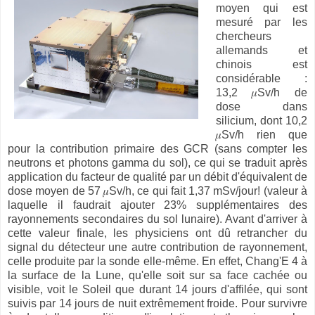
moyen qui est
mesuré par les
chercheurs
allemands et
chinois est
considérable :
13,2 𝜇Sv/h de
dose dans
silicium, dont 10,2
𝜇Sv/h rien que
pour la contribution primaire des GCR (sans compter les
neutrons et photons gamma du sol), ce qui se traduit après
application du facteur de qualité par un débit d'équivalent de
dose moyen de 57 𝜇Sv/h, ce qui fait 1,37 mSv/jour! (valeur à
laquelle il faudrait ajouter 23% supplémentaires des
rayonnements secondaires du sol lunaire). Avant d'arriver à
cette valeur finale, les physiciens ont dû retrancher du
signal du détecteur une autre contribution de rayonnement,
celle produite par la sonde elle-même. En effet, Chang'E 4 à
la surface de la Lune, qu'elle soit sur sa face cachée ou
visible, voit le Soleil que durant 14 jours d'affilée, qui sont
suivis par 14 jours de nuit extrêmement froide. Pour survivre