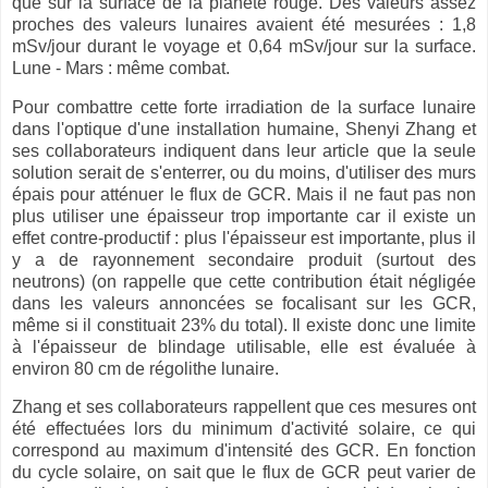
que sur la surface de la planète rouge. Des valeurs assez
proches des valeurs lunaires avaient été mesurées : 1,8
mSv/jour durant le voyage et 0,64 mSv/jour sur la surface.
Lune - Mars : même combat.
Pour combattre cette forte irradiation de la surface lunaire
dans l'optique d'une installation humaine, Shenyi Zhang et
ses collaborateurs indiquent dans leur article que la seule
solution serait de s'enterrer, ou du moins, d'utiliser des murs
épais pour atténuer le flux de GCR. Mais il ne faut pas non
plus utiliser une épaisseur trop importante car il existe un
effet contre-productif : plus l'épaisseur est importante, plus il
y a de rayonnement secondaire produit (surtout des
neutrons) (on rappelle que cette contribution était négligée
dans les valeurs annoncées se focalisant sur les GCR,
même si il constituait 23% du total). Il existe donc une limite
à l'épaisseur de blindage utilisable, elle est évaluée à
environ 80 cm de régolithe lunaire.
Zhang et ses collaborateurs rappellent que ces mesures ont
été effectuées lors du minimum d'activité solaire, ce qui
correspond au maximum d'intensité des GCR. En fonction
du cycle solaire, on sait que le flux de GCR peut varier de