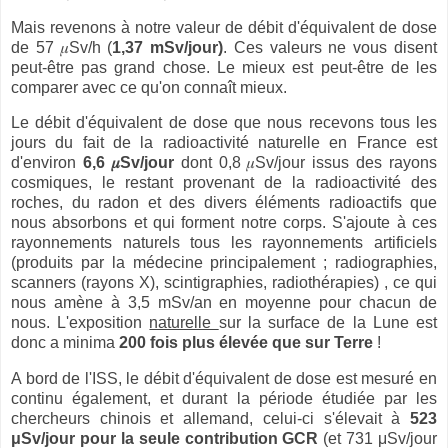
Mais revenons à notre valeur de débit d'équivalent de dose
de 57 𝜇Sv/h (
1,37 mSv/jour)
. Ces valeurs ne vous disent
peut-être pas grand chose. Le mieux est peut-être de les
comparer avec ce qu'on connaît mieux.
Le débit d'équivalent de dose que nous recevons tous les
jours du fait de la radioactivité naturelle en France est
d'environ
6,6 𝜇Sv/jour
dont 0,8 𝜇Sv/jour issus des rayons
cosmiques, le restant provenant de la radioactivité des
roches, du radon et des divers éléments radioactifs que
nous absorbons et qui forment notre corps. S'ajoute à ces
rayonnements naturels tous les rayonnements artificiels
(produits par la médecine principalement ; radiographies,
scanners (rayons X), scintigraphies, radiothérapies) , ce qui
nous amène à 3,5 mSv/an en moyenne pour chacun de
nous. L'exposition
naturelle
sur la surface de la Lune est
donc a minima
200 fois plus élevée que sur Terre
!
A bord de l'ISS, le débit d'équivalent de dose est mesuré en
continu également, et durant la période étudiée par les
chercheurs chinois et allemand, celui-ci s'élevait à
523
μSv/jour pour la seule contribution GCR
(et 731 μSv/jour