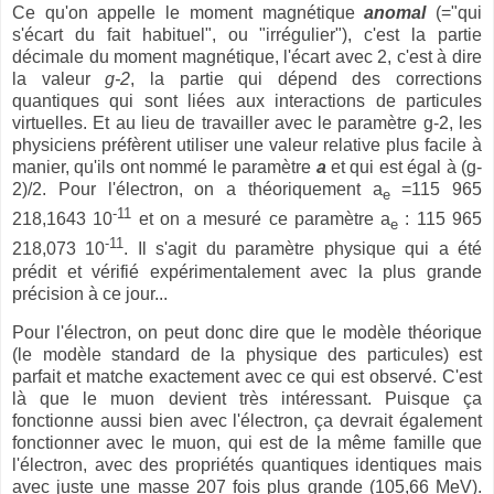
Ce qu'on appelle le moment magnétique
anomal
(="qui
s'écart du fait habituel", ou "irrégulier"), c'est la partie
décimale du moment magnétique, l'écart avec 2, c'est à dire
la valeur
g-2
, la partie qui dépend des corrections
quantiques qui sont liées aux interactions de particules
virtuelles. Et au lieu de travailler avec le paramètre g-2, les
physiciens préfèrent utiliser une valeur relative plus facile à
manier, qu'ils ont nommé le paramètre
a
et qui est égal à (g-
2)/2. Pour l'électron, on a théoriquement a
=115 965
e
-11
218,1643 10
et on a mesuré ce paramètre a
: 115 965
e
-11
218,073 10
. Il s'agit du paramètre physique qui a été
prédit et vérifié expérimentalement avec la plus grande
précision à ce jour...
Pour l'électron, on peut donc dire que le modèle théorique
(le modèle standard de la physique des particules) est
parfait et matche exactement avec ce qui est observé. C'est
là que le muon devient très intéressant. Puisque ça
fonctionne aussi bien avec l'électron, ça devrait également
fonctionner avec le muon, qui est de la même famille que
l'électron, avec des propriétés quantiques identiques mais
avec juste une masse 207 fois plus grande (105,66 MeV).