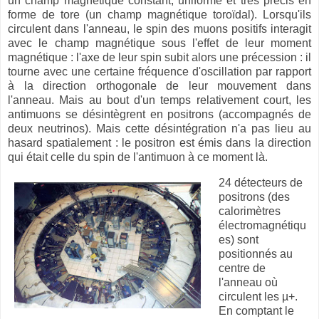
un champ magnétique constant, uniforme et très précis en
forme de tore (un champ magnétique toroïdal). Lorsqu'ils
circulent dans l'anneau, le spin des muons positifs interagit
avec le champ magnétique sous l'effet de leur moment
magnétique : l'axe de leur spin subit alors une précession : il
tourne avec une certaine fréquence d'oscillation par rapport
à la direction orthogonale de leur mouvement dans
l'anneau. Mais au bout d'un temps relativement court, les
antimuons se désintègrent en positrons (accompagnés de
deux neutrinos). Mais cette désintégration n'a pas lieu au
hasard spatialement : le positron est émis dans la direction
qui était celle du spin de l'antimuon à ce moment là.
24 détecteurs de
positrons (des
calorimètres
électromagnétiqu
es) sont
positionnés au
centre de
l'anneau où
circulent les µ+.
En comptant le