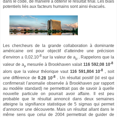
dans le code, de manière à obtenir le résultat final. Les biais
potentiels liés aux facteurs humains sont ainsi évacués.
Les chercheurs de la grande collaboration à dominante
américaine ont pour objectif d'atteindre une précision
-8
d'environ ± 0,02.10
sur la valeur de a
. Rappelons que la
µ
-8
valeur de a
mesurée à Brookhaven valait
116 592,08 10
µ
-8
alors que la valeur théorique vaut
116 591,804 10
, soit
-8
une différence de
0
,
28 10
. Un résultat positif (id est qui
confirmerait l'anomalie observée à Brookhaven par rapport
au modèle standard) ne permettrait pas de savoir à quelle
nouvelle particule on pourrait avoir affaire. Il est peu
probable que le résultat annoncé dans deux semaines
atteigne la signifiance statistique de 5 sigmas qui permet
d'annoncer une découverte. Mais un résultat allant dans le
même sens que celui de 2004 permettrait de guider de