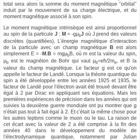
total sera alors la somme du moment magnétique "orbital"
induit par le mouvement de sa charge électrique, et du
moment magnétique associé à son spin.
Le moment magnétique intrinsèque est ainsi proportionnel
au spin de la particule
J
:
M
= -gµ
J
où J prend des valeurs
b
discrètes (quantifiées). L'énergie magnétique d'interaction
de la particule avec un champ magnétique
B
est alors
simplement E = -
M
.
B
= mgµ
B, où m est la valeur du spin,
b
µ
est le magnéton de Bohr qui vaut µ
=eħ/2m
, et B la
b
b
e
valeur du champ magnétique. Le facteur g est ce qu'on
appelle le facteur de Landé. Lorsque la théorie quantique du
spin a été développée entre les années 1925 et 1935, le
facteur de Landé pour l'électron avait été trouvé devant être
égal à 2 par Dirac en appliquant ses équations. Mais les
premières expériences de précision dans les années qui ont
suivies la deuxième guerre mondiale ont pu montrer que g
n'était pas tout à fait égal à 2. Et c'était la même chose pour
les autres leptons comme le muon ou le tau. La raison de
cet écart avec la valeur de 2 a été comprise à la fin des
années 40 dans le développement du modèle de
l'électrodynamique quantique, notamment par Julian