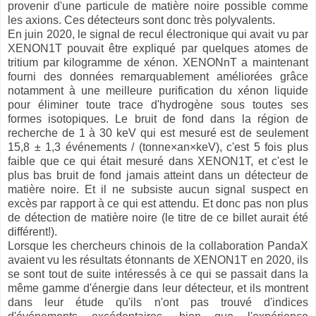
provenir d'une particule de matière noire possible comme
les axions. Ces détecteurs sont donc très polyvalents.
En juin 2020, le signal de recul électronique qui avait vu par
XENON1T pouvait être expliqué par quelques atomes de
tritium par kilogramme de xénon. XENONnT a maintenant
fourni des données remarquablement améliorées grâce
notamment à une meilleure purification du xénon liquide
pour éliminer toute trace d'hydrogène sous toutes ses
formes isotopiques. Le bruit de fond dans la région de
recherche de 1 à 30 keV qui est mesuré est de seulement
15,8 ± 1,3 événements / (tonne×an×keV), c'est 5 fois plus
faible que ce qui était mesuré dans XENON1T, et c'est le
plus bas bruit de fond jamais atteint dans un détecteur de
matière noire. Et il ne subsiste aucun signal suspect en
excès par rapport à ce qui est attendu. Et donc pas non plus
de détection de matière noire (le titre de ce billet aurait été
différent!).
Lorsque les chercheurs chinois de la collaboration PandaX
avaient vu les résultats étonnants de XENON1T en 2020, ils
se sont tout de suite intéressés à ce qui se passait dans la
même gamme d'énergie dans leur détecteur, et ils montrent
dans leur étude qu'ils n'ont pas trouvé d'indices