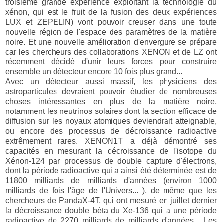
troisième grande expérience exploitant la technologie du
xénon, qui est le fruit de la fusion des deux expériences
LUX et ZEPELIN) vont pouvoir creuser dans une toute
nouvelle région de l'espace des paramètres de la matière
noire. Et une nouvelle amélioration d'envergure se prépare
car les chercheurs des collaborations XENON et de LZ ont
récemment décidé d'unir leurs forces pour construire
ensemble un détecteur encore 10 fois plus grand...
Avec un détecteur aussi massif, les physiciens des
astroparticules devraient pouvoir étudier de nombreuses
choses intéressantes en plus de la matière noire,
notamment les neutrinos solaires dont la section efficace de
diffusion sur les noyaux atomiques deviendrait atteignable,
ou encore des processus de décroissance radioactive
extrêmement rares. XENON1T a déjà démontré ses
capacités en mesurant la décroissance de l'isotope du
Xénon-124 par processus de double capture d'électrons,
dont la période radioactive qui a ainsi été déterminée est de
11800 milliards de milliards d'années (environ 1000
milliards de fois l'âge de l'Univers... ), de même que les
chercheurs de PandaX-4T, qui ont mesuré en juillet dernier
la décroissance double béta du Xe-136 qui a une période
radioactive de 2270 milliards de milliards d'années... Les