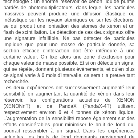
technologie : un énorme réservoir de xénon liquide purifié
bardés de photomultiplicateurs, dans lequel les particules
massives peuvent produire une diffusion élastique ou
inélastique sur les noyaux atomiques ou sur les électrons,
se qui produit une ionisation des atomes de xénon et un
flash de scintillation. La détection de ces deux signaux offre
une signature infaillible. Ne pas détecter de particules
implique que pour une masse de particule donnée, sa
section efficace d'interaction doit être inférieure à une
certaine valeur. On fixe alors une zone d'exclusion pour
chaque valeur de masse possible. Et si on détecte un signal
qui se répète, donnant plusieurs événements, et qu'en plus
ce signal varie à 6 mois d'intervalle, ce serait la preuve tant
recherchée.
Les deux expériences ont successivement augmenté leur
sensibilité en augmentant la quantité de xénon dans leur
réservoir, les configurations actuelles de XENON
(XENONnT) et de PandaX (PandaX-4T) utilisent
respectivement environ 6 et 4 tonnes de xénon liquide.
L'augmentation de la sensibilité repose également sur des
efforts considérables pour minimiser le bruit de fond qui
pourrait ressembler à un signal. Dans les expériences
actuelles, les bruits de fond dominants proviennent de