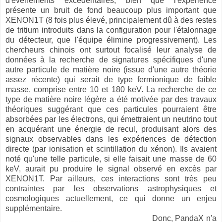
d'événements excédentaires, bien que l'expérience
présente un bruit de fond beaucoup plus important que
XENON1T (8 fois plus élevé, principalement dû à des restes
de tritium introduits dans la configuration pour l'étalonnage
du détecteur, que l'équipe élimine progressivement). Les
chercheurs chinois ont surtout focalisé leur analyse de
données à la recherche de signatures spécifiques d'une
autre particule de matière noire (issue d'une autre théorie
assez récente) qui serait de type fermionique de faible
masse, comprise entre 10 et 180 keV. La recherche de ce
type de matière noire légère a été motivée par des travaux
théoriques suggérant que ces particules pourraient être
absorbées par les électrons, qui émettraient un neutrino tout
en acquérant une énergie de recul, produisant alors des
signaux observables dans les expériences de détection
directe (par ionisation et scintillation du xénon). Ils avaient
noté qu'une telle particule, si elle faisait une masse de 60
keV, aurait pu produire le signal observé en excès par
XENON1T. Par ailleurs, ces interactions sont très peu
contraintes par les observations astrophysiques et
cosmologiques actuellement, ce qui donne un enjeu
supplémentaire.
Donc, PandaX n'a