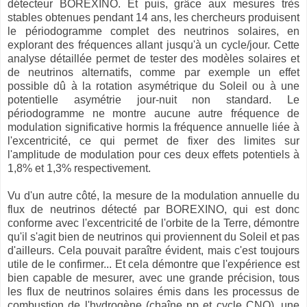
détecteur BOREXINO. Et puis, grâce aux mesures très
stables obtenues pendant 14 ans, les chercheurs produisent
le périodogramme complet des neutrinos solaires, en
explorant des fréquences allant jusqu'à un cycle/jour. Cette
analyse détaillée permet de tester des modèles solaires et
de neutrinos alternatifs, comme par exemple un effet
possible dû à la rotation asymétrique du Soleil ou à une
potentielle asymétrie jour-nuit non standard. Le
périodogramme ne montre aucune autre fréquence de
modulation significative hormis la fréquence annuelle liée à
l'excentricité, ce qui permet de fixer des limites sur
l'amplitude de modulation pour ces deux effets potentiels à
1,8% et 1,3% respectivement.
Vu d'un autre côté, la mesure de la modulation annuelle du
flux de neutrinos détecté par BOREXINO, qui est donc
conforme avec l'excentricité de l'orbite de la Terre, démontre
qu'il s'agit bien de neutrinos qui proviennent du Soleil et pas
d'ailleurs. Cela pouvait paraître évident, mais c'est toujours
utile de le confirmer... Et cela démontre que l'expérience est
bien capable de mesurer, avec une grande précision, tous
les flux de neutrinos solaires émis dans les processus de
combustion de l'hydrogène (chaîne pp et cycle CNO), une