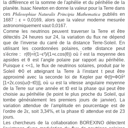
la différence et la somme de l'aphélie et du périhélie de la
planète. Isaac Newton en donne la valeur pour la Terre dans
Philosophiae Naturalis Principia Mathematica
ces
publiés en
1687 : ε = 0,0169, alors que la valeur moderne mesurée
astronomiquement vaut 0,0167.
Comme les neutrinos peuvent traverser la Terre et être
détectés 24 heures sur 24, la variation du flux ne dépend
que de l'inverse du carré de la distance Terre-Soleil. En
utilisant les coordonnées polaires, cette distance peut
s'écrire :
r
(
θ
)
=
r
(
1
−
ϵ
²
)/(
1
+
ϵ.
cos
(
θ
))
où
r
est la moyenne des
apsides et θ est l'angle polaire par rapport au périhélie.
Puisque ε <<1, le flux de neutrinos solaires, produit par le
Soleil
Φ
0
et atteignant la Terre à l'instant t peut être
approximé avec la seconde loi de Kepler par
Φ
(
t
)
≈
Φ
0/
r
²
[
1
+
2
ϵ.
cos
(
ω
(
t
−
t
0
))], o
ù ω est la vitesse angulaire moyenne
de la Terre sur une année et
t
0
est la phase qui peut être
choisie au périhélie (le point le plus proche du Soleil, qui
tombe généralement les premiers jours de janvier). La
variation attendue de l'amplitude en pourcentage est de
l'ordre de 2ϵ, soit 3,34%, et la phase t0 attendue est de 23
jours.
Les chercheurs de la collaboration BOREXINO détectent