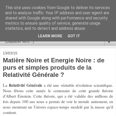
This site uses cookies from Google to deliver its services
Ça se passe là haut
and to analyze traffic. Your IP address and user-agent are
shared with Google along with performance and security
metrics to ensure quality of service, generate usage
Astronomie, Astrophysique, Astroparticules, Cosmologie.
statistics, and to detect and address abuse.
L'infini se contemple, indéfiniment. ISSN 2272-5768
LEARN MORE
GOT IT
▼
13/03/15
Matière Noire et Energie Noire : de
purs et simples produits de la
Relativité Générale ?
Relativité Générale
La
a été une véritable révolution scientifique.
Nous fêtons cette année
le centenaire de cette grande théorie
d'Albert Einstein. Cette théorie, qui a été validée des millions de
fois depuis 100 ans nous a permis de voir le monde autrement, en
nous montrant un Univers espace-temps modelé par la masse qu'il
contient.