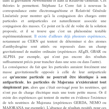
dans la gravitation Newtonienne et dans la Relativité Générale. Ces
théories le permettent. Stéphane Le Corre fait à nouveau la
correspondance entre électromagnétisme et Relativité Générale
Linéarisée pour montrer qu'à la conjugaison des charges entre
particules et antiparticules est naturellement associée une
conjugaison des masses. Ce point est la clé de voûte de la solution
proposée, et il se trouve que c'est un phénomène testable
expérimentalement.
Il existe d'ailleurs déjà plusieurs expériences
,
notamment au CERN qui tentent de déterminer si des atomes
d'antihydrogène sont attirés ou repoussés dans un champ
gravitationnel de matière ordinaire (expériences AEgIS, GBAR ou
ALPHA par exemple, qui n'ont pas encore des résultats
suffisamment précis pour trancher dans une sens ou dans l'autre).
La conséquence du fait que les particules auraient forcément une
masse gravitationnelle opposée à celle de leur antiparticule
qu'aucune particule ne pourrait être identique à son
est
antiparticule
les
particules de Majorana n'existeraient tout
,
simplement pas
, alors que c'était envisagé pour les neutrinos, qui
n'ont pas de charge électrique mais une toute petite masse. Or il
existe des expériences qui tentent de mettre en évidence l'existence
de tels neutrinos de Majorana (expériences GERDA, NEMO ou
MAJORANA par exemple). L'absence de résultats positifs pour ces