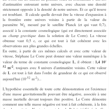
d'antimatière entourant notre univers, avec chacun une densité
strictement opposée à la densité de notre univers. Et ce qu'il trouve
est troublant. Il calcule quelle devrait être la vitesse d'expansion à
la frontière entre univers voisins à partir de la valeur du
paramètre
mesuré par le satellite Planck (et qui vaut 0,7),
W
L
associé à la constante cosmologique (qui est directement associée
au
champ gravitique
dans la solution de Le Corre). La vitesse
obtenue vaut 0,5 c, ce qui est tout à fait cohérent avec les
observations aux plus grandes échelles.
En outre, à partir de ces mêmes calculs et avec cette valeur de
vitesse, Stéphane Le Corre peut donner une valeur numérique à la
-
1,4 10
valeur du terme de constante cosmologique
, il obtient :
L
52
-2
m
, toujours avec 8 univers d'antimatière voisins. Cette valeur
de
est tout à fait dans l'ordre de grandeur de ce qui est observé
L
-52
-2
aujourd'hui (10
m
)...
L'hypothèse essentielle de toute cette démonstration est l'existence
d'une masse gravitationnelle pouvant être négative, associée à une
masse inertielle devant toujours être positive. Le Corre démontre
comment une telle masse négative est tout à fait cohérente, à la fois