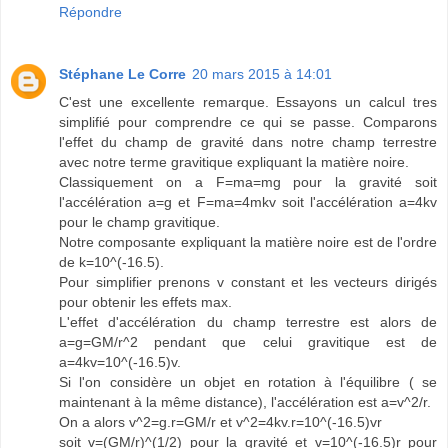
Répondre
Stéphane Le Corre
20 mars 2015 à 14:01
C'est une excellente remarque. Essayons un calcul tres
simplifié pour comprendre ce qui se passe. Comparons
l'effet du champ de gravité dans notre champ terrestre
avec notre terme gravitique expliquant la matière noire.
Classiquement on a F=ma=mg pour la gravité soit
l'accélération a=g et F=ma=4mkv soit l'accélération a=4kv
pour le champ gravitique.
Notre composante expliquant la matière noire est de l'ordre
de k=10^(-16.5).
Pour simplifier prenons v constant et les vecteurs dirigés
pour obtenir les effets max.
L'effet d'accélération du champ terrestre est alors de
a=g=GM/r^2 pendant que celui gravitique est de
a=4kv=10^(-16.5)v.
Si l'on considère un objet en rotation à l'équilibre ( se
maintenant à la même distance), l'accélération est a=v^2/r.
On a alors v^2=g.r=GM/r et v^2=4kv.r=10^(-16.5)vr
soit v=(GM/r)^(1/2) pour la gravité et v=10^(-16.5)r pour