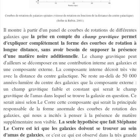
Courbes de rotation de galaxies spirales (vitesse de rotation en fonction de la distance du centre galactique)
(Sofue & Rubin, 2001)
Il montre à partir d'un panel de courbes de rotations de différentes
la prise en compte du
permet
galaxies que
champ gravitique
d'expliquer complètement la forme des courbes de rotation à
longue distance, sans avoir besoin de supposer la présence
d’une matière noire additionnelle
. Le champ gravitique peut
d'ailleurs se décomposer en une contribution interne aux galaxies et
une composante externe. La composante interne décroit très vite
avec la distance du centre galactique. Ne reste au-delà de 50 000
années-lumière du centre des galaxies que la composante externe :
un champ gravitique faible et constant qui serait le champ
gravitique de l'amas dans lequel se trouve la galaxie en question. Ce
serait ainsi selon Le Corre cette composante qui serait la principale
responsable de la forme anormale des courbes de rotation des
galaxies, qui nous a incités à penser à la présence de matière
La seule hypothèse que fait Stéphane
supplémentaire non visible.
Le Corre est ici que les galaxies doivent se trouver au sein
d'amas de galaxies
, or c'est ce qui est observé dans la très grande