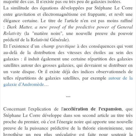
majorité des cas. Il n'existe pas ou très peu de galaxies isolées.
La similitude des équations développées par Stéphane Le Corre
entre gravitation et électromagnétisme est frappante, et revêt une
élégance certaine. Le titre de l'article n'en est pas moins raffiné
:
Dark Matter, a new proof of the predictive power of General
Relativity
(la "matière noire", une nouvelle preuve du pouvoir
prédictif de la Relativité Générale).
Et l’existence d’un
champ gravitique
à des conséquences qui vont
au-delà de la distribution des vitesses des étoiles au sein des
galaxies : il induit également une certaine répartition des galaxies
satellites autour des grosses galaxies, qui devraient se distribuer en
un vaste disque. Or il existe déjà des indices observationnels de
telles répartitions de galaxies satellites, par exemple
autour de la
galaxie d’Andromède
…
---
accélération de l'expansion
Concernant l'explication de l'
, que
Stéphane Le Corre développe dans son second article au titre très
proche du premier, où c'est l'énergie noire qui apporte une nouvelle
preuve de la puissance prédictive de la théorie einsteinienne, une
hypothèse un peu plus spéculative est faite pour soutenir la