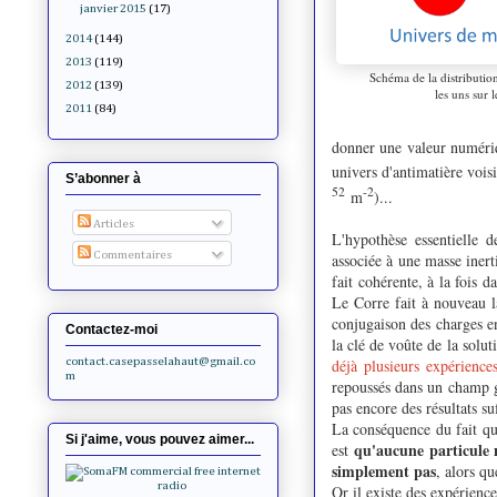
janvier 2015
(17)
2014
(144)
2013
(119)
Schéma de la distribution
2012
(139)
les uns sur l
2011
(84)
donner une valeur numéri
univers d'antimatière vois
S’abonner à
52
-2
m
)...
Articles
L'hypothèse essentielle d
Commentaires
associée à une masse inert
fait cohérente, à la fois 
Le Corre fait à nouveau l
conjugaison des charges en
Contactez-moi
la clé de voûte de la solu
déjà plusieurs expérience
contact.casepasselahaut@gmail.co
m
repoussés dans un champ 
pas encore des résultats s
La conséquence du fait que
Si j'aime, vous pouvez aimer...
qu'aucune particule n
est
simplement pas
, alors qu
Or il existe des expérienc