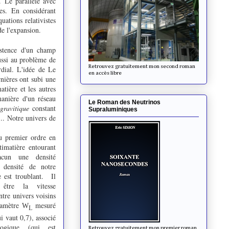
. Le parallèle avec
nes. En considérant
uations relativistes
de l'expansion.
xistence d'un champ
ussi au problème de
Retrouvez gratuitement mon second roman
rdial. L'idée de Le
en accès libre
rnières ont subi une
atière et les autres
manière d'un réseau
Le Roman des Neutrinos
gravitique
constant
Supraluminiques
... Notre univers de
au premier ordre en
timatière entourant
acun une densité
 densité de notre
e est troublant. Il
 être la vitesse
ntre univers voisins
aramètre
mesuré
W
L
ui vaut 0,7), associé
ogique (qui est
Retrouvez gratuitement mon premier roman