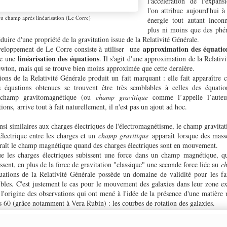
l'accélération de l'expan
l'on attribue aujourd'hui à
u champ après linéarisation (Le Corre)
énergie tout autant incon
plus ni moins que des phé
duire d'une propriété de la gravitation issue de la Relativité Générale.
approximation des équation
veloppement de Le Corre consiste à utiliser une
linéarisation des équations
le une
. Il s'agit d'une approximation de la Relat
Newton, mais qui se trouve bien moins approximée que cette dernière.
ions de la Relativité Générale produit un fait marquant : elle fait apparaître
s équations obtenues se trouvent être très semblables à celles des équat
e champ gravitomagnétique (ou
champ gravitique
comme l’appelle l’aute
ions, arrive tout à fait naturellement, il n'est pas un ajout ad hoc.
nsi similaires aux charges électriques de l'électromagnétisme, le champ gravitati
ectrique entre les charges et un
champ gravitique
apparaît lorsque des mass
raît le champ magnétique quand des charges électriques sont en mouvement.
 les charges électriques subissent une force dans un champ magnétique, qu
issent, en plus de la force de gravitation "classique" une seconde force liée au
c
quations de la Relativité Générale possède un domaine de validité pour les faib
ibles. C'est justement le cas pour le mouvement des galaxies dans leur zone e
l'origine des observations qui ont mené à l'idée de la présence d'une matière 
es 60 (grâce notamment à Vera Rubin) : les courbes de rotation des galaxies.