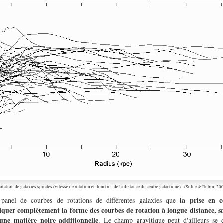
otation de galaxies spirales (vitesse de rotation en fonction de la distance du centre galactique) (Sofue & Rubin, 20
la prise en
 panel de courbes de rotations de différentes galaxies que
quer complètement la forme des courbes de rotation à longue distance, sa
une matière noire additionnelle
. Le champ gravitique peut d'ailleurs se