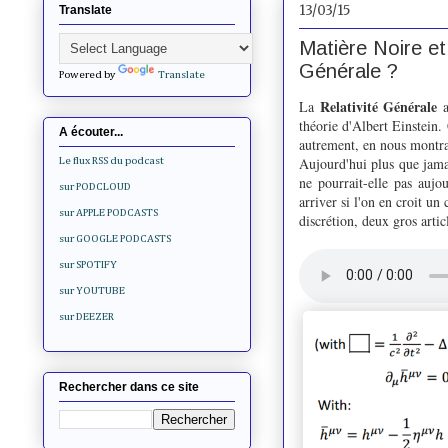
13/03/15
Translate
Matière Noire et
Générale ?
Powered by
Translate
Relativité Générale
La
a
théorie d'Albert Einstein.
A écouter...
autrement, en nous montra
Aujourd'hui plus que jamai
Le flux RSS du podcast
ne pourrait-elle pas aujo
sur PODCLOUD
arriver si l'on en croit u
sur APPLE PODCASTS
discrétion, deux gros artic
sur GOOGLE PODCASTS
sur SPOTIFY
sur YOUTUBE
sur DEEZER
Rechercher dans ce site