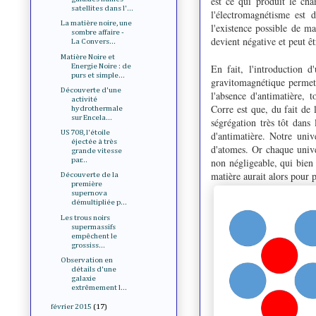
est ce qui produit le cha
satellites dans l'...
l'électromagnétisme est d
La matière noire, une
l'existence possible de m
sombre affaire -
devient négative et peut ê
La Convers...
Matière Noire et
Energie Noire : de
En fait, l'introduction d
purs et simple...
gravitomagnétique permet 
Découverte d'une
l'absence d'antimatière, 
activité
Corre est que, du fait de l
hydrothermale
sur Encela...
ségrégation très tôt dans 
US 708, l'étoile
d'antimatière. Notre univ
éjectée à très
d'atomes. Or chaque univ
grande vitesse
non négligeable, qui bien 
par...
matière aurait alors pour 
Découverte de la
première
supernova
démultipliée p...
Les trous noirs
supermassifs
empêchent le
grossiss...
Observation en
détails d'une
galaxie
extrêmement l...
février 2015
(17)