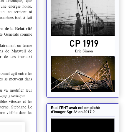
sion cosmique, que
 une énergie noire,
nue, ne seraient ni
nomènes tout à fait
s de la Relativité
ivité Générale comme
 clairement un terme
ions de Maxwell de
ur de ces travaux)
onnel agit entre les
es se meuvent dans
i va modifier leur
hamp gravitique
.
les vitesses et les
xterne. Stéphane Le
Et si l'EHT avait été empêché
non visible dans les
d'imager Sgr A* en 2017 ?