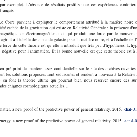
mple). L'absence de résultats positifs pour ces expériences conforterait
 français.
e Corre parvient à expliquer le comportement attribué à la matière noire et
té cachée de la gravitation qui existe en Relativité Générale : la présence d'
magnétique en électromagnétisme, et qui produit une force par le mouveme
girait à l'échelle des amas de galaxie pour la matière noire, et à l'échelle de 
 force de cette théorie est qu’elle n’introduit que très peu d'hypothèses. L’hyp
e négative pour l'antimatière. Et la bonne nouvelle est que cette théorie est à l
 en pré-print de manière assez confidentielle sur le site des archives ouvert
tant les solutions proposées sont séduisantes et rendent à nouveau à la Relativi
 en font la théorie ultime qui pourrait bien nous réserver encore des surp
andes énigmes cosmologiques actuelles…
tter, a new proof of the predictive power of general relativity. 2015.
<hal-0
ergy, a new proof of the predictive power of general relativity. 2015.
<ensl-