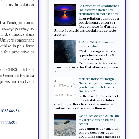
 alors la solution
La Gravitation Quantique à
Boucles transforme les
trous noirs en trous blancs
La gravitation quantique à
 à l'énergie noire,
boucle montre encore sa
force en cette fin d'année.
un
champ gravitique
,
Un trio de physiciens spécialistes de cette
nt des masses dans
théorie...
l'Univers concernant
Reflect Orbital : une pure
othèse la plus forte
catastrophe !
a fois prédictive et
C’est une dinguerie... de
type folie furieuse ! Le 9
juillet dernier, la
Commission fédérale des
communications des États-Unis a approuvé
es du CNRS méritent
le...
té Générale toute sa
Matière Noire et Energie
rises en résolvant
Noire : de purs et simples
produits de la Relativité
Générale ?
La Relativité Générale a été
une véritable révolution
scientifique. Nous fêtons cette année le
centenaire de cette grande théorie d'...
1108544v3>
Ceintures de Van Allen : un
mystère vieux de 60 ans
01122689>
résolu
Les ceintures de Van Allen
ont été découvertes en
1958. Elles sont constituées