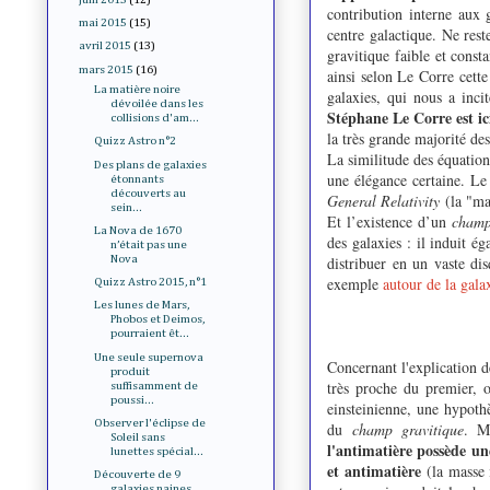
contribution interne aux 
mai 2015
(15)
centre galactique. Ne res
avril 2015
(13)
gravitique faible et const
mars 2015
(16)
ainsi selon Le Corre cett
La matière noire
galaxies, qui nous a inci
dévoilée dans les
Stéphane Le Corre est ici
collisions d'am...
la très grande majorité des
Quizz Astro n°2
La similitude des équation
Des plans de galaxies
une élégance certaine. Le 
étonnants
découverts au
General Relativity
(la "mat
sein...
Et l’existence d’un
champ
La Nova de 1670
des galaxies : il induit ég
n’était pas une
distribuer en un vaste dis
Nova
exemple
autour de la gal
Quizz Astro 2015, n°1
Les lunes de Mars,
Phobos et Deimos,
pourraient êt...
Une seule supernova
Concernant l'explication d
produit
très proche du premier, o
suffisamment de
poussi...
einsteinienne, une hypothè
Observer l'éclipse de
du
champ gravitique
. Ma
Soleil sans
l'antimatière possède une
lunettes spécial...
et antimatière
(la masse i
Découverte de 9
galaxies naines