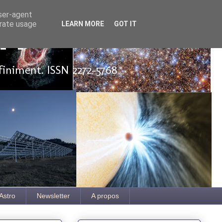
user-agent
erate usage
LEARN MORE
GOT IT
ut
finiment. ISSN 2272-5768
Astro
Newsletter
A propos