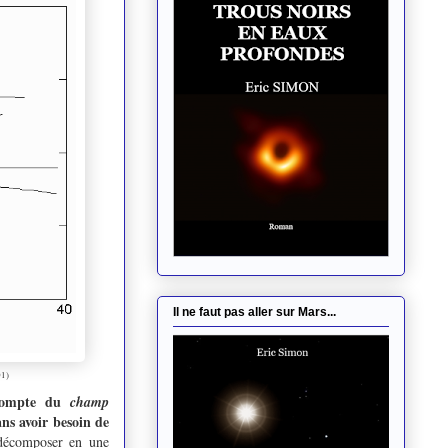
Il ne faut pas aller sur Mars...
01)
 compte du
champ
ns avoir besoin de
 décomposer en une