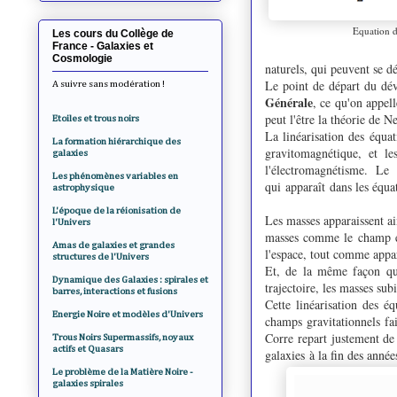
Equation d
Les cours du Collège de
France - Galaxies et
Cosmologie
naturels, qui peuvent se dé
Le point de départ du dé
A suivre sans modération !
Générale
, ce qu'on appel
peut l'être la théorie de 
Etoiles et trous noirs
La linéarisation des équat
La formation hiérarchique des
gravitomagnétique, et le
galaxies
l'électromagnétisme. L
Les phénomènes variables en
qui apparaît dans les équat
astrophysique
L'époque de la réionisation de
Les masses apparaissent ai
l'Univers
masses comme le champ él
Amas de galaxies et grandes
l'espace, tout comme appa
structures de l'Univers
Et, de la même façon que
Dynamique des Galaxies : spirales et
trajectoire, les masses sub
barres, interactions et fusions
Cette linéarisation des é
Energie Noire et modèles d'Univers
champs gravitationnels fa
Corre repart justement de 
Trous Noirs Supermassifs, noyaux
actifs et Quasars
galaxies à la fin des anné
Le problème de la Matière Noire -
galaxies spirales