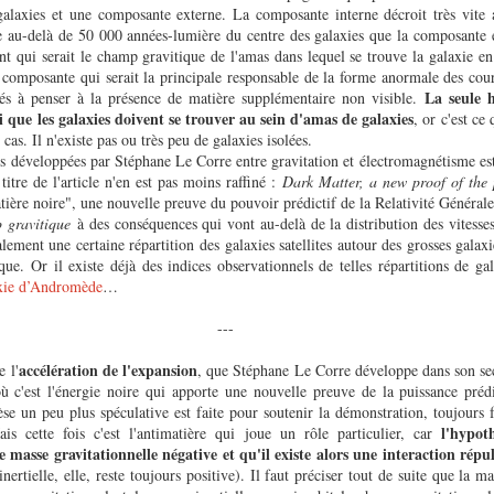
galaxies et une composante externe. La composante interne décroit très vite 
te au-delà de 50 000 années-lumière du centre des galaxies que la composante
ant qui serait le champ gravitique de l'amas dans lequel se trouve la galaxie en
e composante qui serait la principale responsable de la forme anormale des cour
La seule 
tés à penser à la présence de matière supplémentaire non visible.
 que les galaxies doivent se trouver au sein d'amas de galaxies
, or c'est ce
 cas. Il n'existe pas ou très peu de galaxies isolées.
s développées par Stéphane Le Corre entre gravitation et électromagnétisme est
titre de l'article n'en est pas moins raffiné :
Dark Matter, a new proof of the 
ière noire", une nouvelle preuve du pouvoir prédictif de la Relativité Générale
 gravitique
à des conséquences qui vont au-delà de la distribution des vitesses
alement une certaine répartition des galaxies satellites autour des grosses galaxi
que. Or il existe déjà des indices observationnels de telles répartitions de gala
axie d’Andromède
…
---
accélération de l'expansion
e l'
, que Stéphane Le Corre développe dans son sec
ù c'est l'énergie noire qui apporte une nouvelle preuve de la puissance prédi
se un peu plus spéculative est faite pour soutenir la démonstration, toujours f
l'hypot
is cette fois c'est l'antimatière qui joue un rôle particulier, car
 masse gravitationnelle négative et qu'il existe alors une interaction répu
nertielle, elle, reste toujours positive). Il faut préciser tout de suite que la m