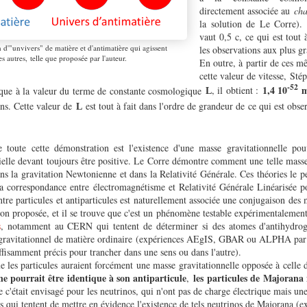
directement associée au
cha
la solution de Le Corre).
vaut 0,5 c, ce qui est tout 
 d'"unvivers" de matière et d'antimatière qui agissent
les observations aux plus gr
es autres, telle que proposée par l'auteur.
En outre, à partir de ces m
cette valeur de vitesse, St
-52
1,4 10
que à la valeur du terme de constante cosmologique
, il obtient :
L
ins. Cette valeur de
est tout à fait dans l'ordre de grandeur de ce qui est obse
L
e toute cette démonstration est l'existence d'une masse gravitationnelle pou
ielle devant toujours être positive. Le Corre démontre comment une telle masse
dans la gravitation Newtonienne et dans la Relativité Générale. Ces théories le 
a correspondance entre électromagnétisme et Relativité Générale Linéarisée p
tre particules et antiparticules est naturellement associée une conjugaison des 
tion proposée, et il se trouve que c'est un phénomène testable expérimentalemen
s
, notamment au CERN qui tentent de déterminer si des atomes d'antihydrogè
gravitationnel de matière ordinaire (expériences AEgIS, GBAR ou ALPHA par 
uffisamment précis pour trancher dans une sens ou dans l'autre).
 les particules auraient forcément une masse gravitationnelle opposée à celle d
e pourrait être identique à son antiparticule
les
particules de Majorana n
,
e c'était envisagé pour les neutrinos, qui n'ont pas de charge électrique mais une
es qui tentent de mettre en évidence l'existence de tels neutrinos de Majorana