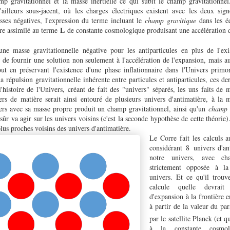
mp gravitationnel et la masse inertielle ce qui subit le champ gravitationnel
'ailleurs sous-jacent, où les charges électriques existent avec les deux sig
asses négatives, l'expression du terme incluant le
champ gravitique
dans les éq
tre assimilé au terme
de constante cosmologique produisant une accélération 
L
'une masse gravitationnelle négative pour les antiparticules en plus de l'e
de fournir une solution non seulement à l'accélération de l'expansion, mais a
tout en préservant l'existence d'une phase inflationnaire dans l'Univers primo
a répulsion gravitationnelle inhérente entre particules et antiparticules, ces de
l'histoire de l'Univers, créant de fait des "univers" séparés, les uns faits de m
ers de matière serait ainsi entouré de plusieurs univers d'antimatière, à la 
ers avec sa masse propre produit un champ gravitationnel, ainsi qu'un
champ 
sûr va agir sur les univers voisins (c'est la seconde hypothèse de cette théorie)
plus proches voisins des univers d'antimatière.
Le Corre fait les calculs 
considérant 8 univers d'an
notre univers, avec ch
strictement opposée à la
univers. Et ce qu'il trouv
calcule quelle devrait
d'expansion à la frontière e
à partir de la valeur du p
par le satellite Planck (et q
à la constante cosmol