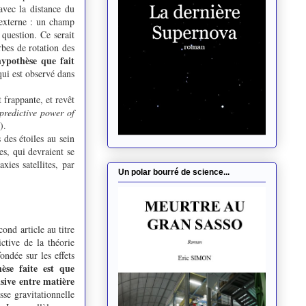
avec la distance du
 externe : un champ
 question. Ce serait
bes de rotation des
hypothèse que fait
 qui est observé dans
 frappante, et revêt
predictive power of
).
 des étoiles au sein
es, qui devraient se
xies satellites, par
Un polar bourré de science...
ond article au titre
ctive de la théorie
ondée sur les effets
hèse faite est que
lsive entre matière
asse gravitationnelle