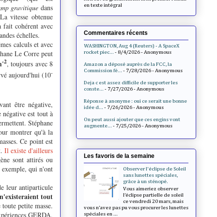
en texte intégral
mp gravitique
dans
 La vitesse obtenue
à fait cohérent avec
Commentaires récents
andes échelles.
êmes calculs et avec
WASHINGTON, Aug 4 (Reuters) - A SpaceX
éphane Le Corre peut
rocket piec...
- 8/4/2026
- Anonymous
-2
m
, toujours avec 8
Amazon a déposé auprès de la FCC, la
Commission fé...
- 7/28/2026
- Anonymous
-
rvé aujourd'hui (10
Deja c est assez difficile de supporter les
conste...
- 7/27/2026
- Anonymous
Réponse à anonyme : oui ce serait une bonne
vant être négative,
idée d...
- 7/26/2026
- Anonymous
 négative est tout à
On peut aussi ajouter que ces engins vont
permettent. Stéphane
augmente...
- 7/25/2026
- Anonymous
our montrer qu'à la
masses. Ce point est
t.
Il existe d'ailleurs
Les favoris de la semaine
ne sont attirés ou
exemple, qui n'ont
Observer l'éclipse de Soleil
sans lunettes spéciales,
grâce à un sténopé.
e leur antiparticule
Vous aimeriez observer
'existeraient tout
l’éclipse partielle de soleil
ce vendredi 20 mars, mais
 toute petite masse.
vous n’avez pas pu vous procurer les lunettes
 (expériences GERDA,
spéciales en ...