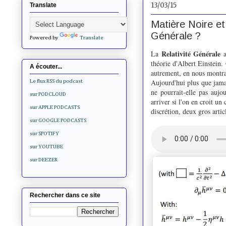
13/03/15
Translate
Matière Noire et
Générale ?
Powered by
Translate
Relativité Générale
La
a
théorie d'Albert Einstein.
A écouter...
autrement, en nous montra
Aujourd'hui plus que jamai
Le flux RSS du podcast
ne pourrait-elle pas aujo
sur PODCLOUD
arriver si l'on en croit u
sur APPLE PODCASTS
discrétion, deux gros artic
sur GOOGLE PODCASTS
sur SPOTIFY
sur YOUTUBE
sur DEEZER
Rechercher dans ce site