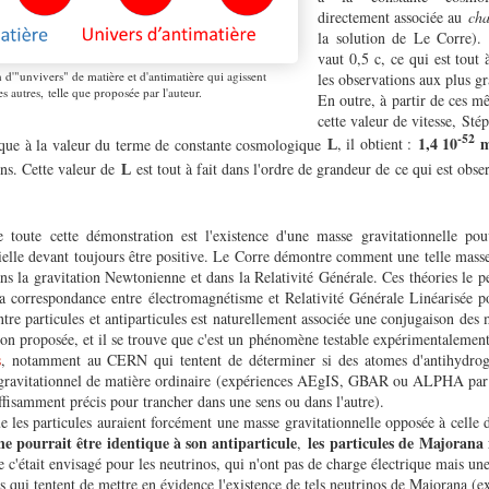
directement associée au
cha
la solution de Le Corre).
vaut 0,5 c, ce qui est tout 
 d'"unvivers" de matière et d'antimatière qui agissent
les observations aux plus gr
es autres, telle que proposée par l'auteur.
En outre, à partir de ces m
cette valeur de vitesse, St
-52
1,4 10
que à la valeur du terme de constante cosmologique
, il obtient :
L
ins. Cette valeur de
est tout à fait dans l'ordre de grandeur de ce qui est obse
L
e toute cette démonstration est l'existence d'une masse gravitationnelle pou
ielle devant toujours être positive. Le Corre démontre comment une telle masse
dans la gravitation Newtonienne et dans la Relativité Générale. Ces théories le 
a correspondance entre électromagnétisme et Relativité Générale Linéarisée p
tre particules et antiparticules est naturellement associée une conjugaison des 
tion proposée, et il se trouve que c'est un phénomène testable expérimentalemen
s
, notamment au CERN qui tentent de déterminer si des atomes d'antihydrogè
gravitationnel de matière ordinaire (expériences AEgIS, GBAR ou ALPHA par 
uffisamment précis pour trancher dans une sens ou dans l'autre).
 les particules auraient forcément une masse gravitationnelle opposée à celle d
e pourrait être identique à son antiparticule
les
particules de Majorana n
,
e c'était envisagé pour les neutrinos, qui n'ont pas de charge électrique mais une
es qui tentent de mettre en évidence l'existence de tels neutrinos de Majorana