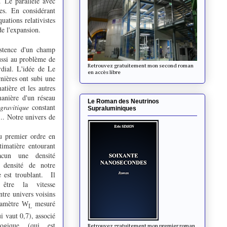
. Le parallèle avec
nes. En considérant
uations relativistes
de l'expansion.
xistence d'un champ
ussi au problème de
Retrouvez gratuitement mon second roman
rdial. L'idée de Le
en accès libre
rnières ont subi une
atière et les autres
manière d'un réseau
Le Roman des Neutrinos
gravitique
constant
Supraluminiques
... Notre univers de
au premier ordre en
timatière entourant
acun une densité
 densité de notre
e est troublant. Il
 être la vitesse
ntre univers voisins
aramètre
mesuré
W
L
ui vaut 0,7), associé
ogique (qui est
Retrouvez gratuitement mon premier roman