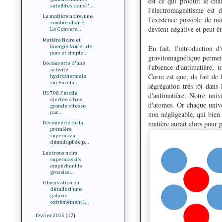
est ce qui produit le cha
satellites dans l'...
l'électromagnétisme est d
La matière noire, une
l'existence possible de m
sombre affaire -
devient négative et peut ê
La Convers...
Matière Noire et
Energie Noire : de
En fait, l'introduction d
purs et simple...
gravitomagnétique permet 
Découverte d'une
l'absence d'antimatière, 
activité
Corre est que, du fait de l
hydrothermale
sur Encela...
ségrégation très tôt dans 
US 708, l'étoile
d'antimatière. Notre univ
éjectée à très
d'atomes. Or chaque univ
grande vitesse
non négligeable, qui bien 
par...
matière aurait alors pour 
Découverte de la
première
supernova
démultipliée p...
Les trous noirs
supermassifs
empêchent le
grossiss...
Observation en
détails d'une
galaxie
extrêmement l...
février 2015
(17)