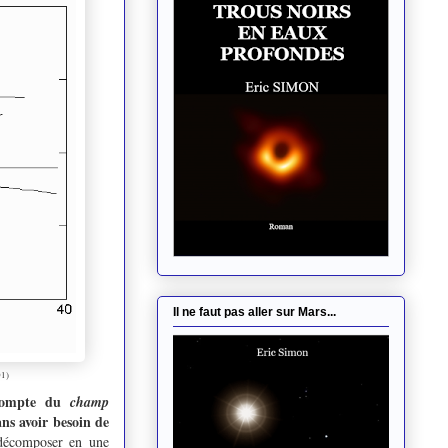
Il ne faut pas aller sur Mars...
01)
 compte du
champ
ns avoir besoin de
 décomposer en une