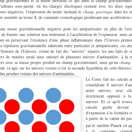
mp gravitationnel et la masse inertielle ce qui subit le champ gravitationnel
'ailleurs sous-jacent, où les charges électriques existent avec les deux sig
asses négatives, l'expression du terme incluant le
champ gravitique
dans les éq
tre assimilé au terme
de constante cosmologique produisant une accélération 
L
'une masse gravitationnelle négative pour les antiparticules en plus de l'e
de fournir une solution non seulement à l'accélération de l'expansion, mais a
tout en préservant l'existence d'une phase inflationnaire dans l'Univers primo
a répulsion gravitationnelle inhérente entre particules et antiparticules, ces de
l'histoire de l'Univers, créant de fait des "univers" séparés, les uns faits de m
ers de matière serait ainsi entouré de plusieurs univers d'antimatière, à la 
ers avec sa masse propre produit un champ gravitationnel, ainsi qu'un
champ 
sûr va agir sur les univers voisins (c'est la seconde hypothèse de cette théorie)
plus proches voisins des univers d'antimatière.
Le Corre fait les calculs 
considérant 8 univers d'an
notre univers, avec ch
strictement opposée à la
univers. Et ce qu'il trouv
calcule quelle devrait
d'expansion à la frontière e
à partir de la valeur du p
par le satellite Planck (et q
à la constante cosmol