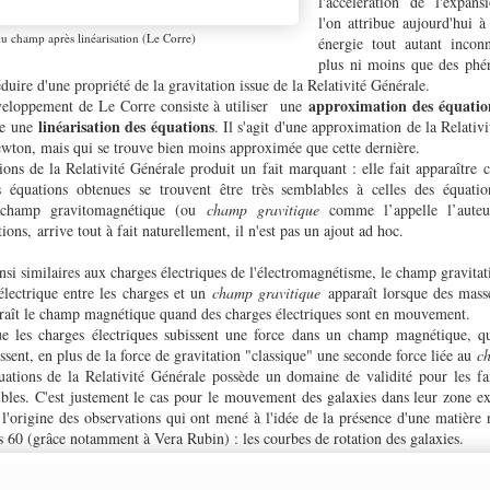
l'accélération de l'expan
l'on attribue aujourd'hui à
u champ après linéarisation (Le Corre)
énergie tout autant incon
plus ni moins que des phé
duire d'une propriété de la gravitation issue de la Relativité Générale.
approximation des équation
veloppement de Le Corre consiste à utiliser une
linéarisation des équations
le une
. Il s'agit d'une approximation de la Relat
Newton, mais qui se trouve bien moins approximée que cette dernière.
ions de la Relativité Générale produit un fait marquant : elle fait apparaître
s équations obtenues se trouvent être très semblables à celles des équat
e champ gravitomagnétique (ou
champ gravitique
comme l’appelle l’aute
ions, arrive tout à fait naturellement, il n'est pas un ajout ad hoc.
nsi similaires aux charges électriques de l'électromagnétisme, le champ gravitati
ectrique entre les charges et un
champ gravitique
apparaît lorsque des mass
raît le champ magnétique quand des charges électriques sont en mouvement.
 les charges électriques subissent une force dans un champ magnétique, qu
issent, en plus de la force de gravitation "classique" une seconde force liée au
c
quations de la Relativité Générale possède un domaine de validité pour les faib
ibles. C'est justement le cas pour le mouvement des galaxies dans leur zone e
l'origine des observations qui ont mené à l'idée de la présence d'une matière 
es 60 (grâce notamment à Vera Rubin) : les courbes de rotation des galaxies.