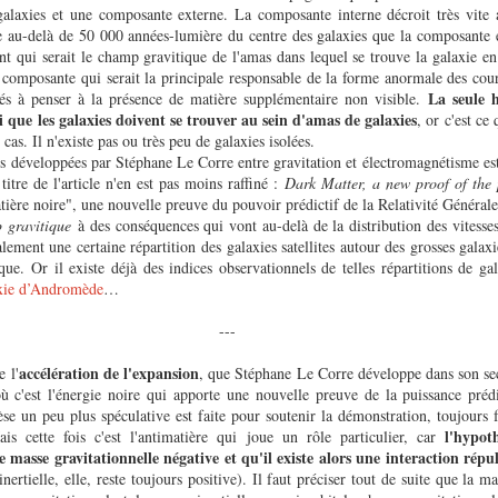
galaxies et une composante externe. La composante interne décroit très vite 
te au-delà de 50 000 années-lumière du centre des galaxies que la composante
ant qui serait le champ gravitique de l'amas dans lequel se trouve la galaxie en
e composante qui serait la principale responsable de la forme anormale des cour
La seule 
tés à penser à la présence de matière supplémentaire non visible.
 que les galaxies doivent se trouver au sein d'amas de galaxies
, or c'est ce
 cas. Il n'existe pas ou très peu de galaxies isolées.
s développées par Stéphane Le Corre entre gravitation et électromagnétisme est
titre de l'article n'en est pas moins raffiné :
Dark Matter, a new proof of the 
ière noire", une nouvelle preuve du pouvoir prédictif de la Relativité Générale
 gravitique
à des conséquences qui vont au-delà de la distribution des vitesses
alement une certaine répartition des galaxies satellites autour des grosses galaxi
que. Or il existe déjà des indices observationnels de telles répartitions de gala
axie d’Andromède
…
---
accélération de l'expansion
e l'
, que Stéphane Le Corre développe dans son sec
ù c'est l'énergie noire qui apporte une nouvelle preuve de la puissance prédi
se un peu plus spéculative est faite pour soutenir la démonstration, toujours f
l'hypot
is cette fois c'est l'antimatière qui joue un rôle particulier, car
 masse gravitationnelle négative et qu'il existe alors une interaction répu
nertielle, elle, reste toujours positive). Il faut préciser tout de suite que la m