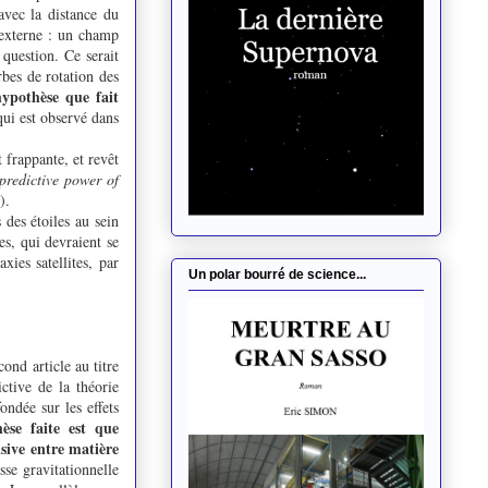
avec la distance du
 externe : un champ
 question. Ce serait
bes de rotation des
hypothèse que fait
 qui est observé dans
 frappante, et revêt
predictive power of
).
 des étoiles au sein
es, qui devraient se
xies satellites, par
Un polar bourré de science...
ond article au titre
ctive de la théorie
ondée sur les effets
hèse faite est que
lsive entre matière
asse gravitationnelle