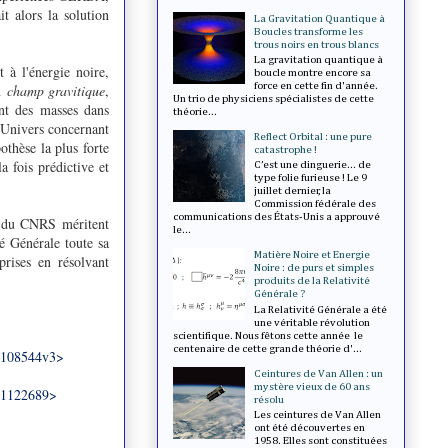
 alors la solution
La Gravitation Quantique à
Boucles transforme les
trous noirs en trous blancs
La gravitation quantique à
 à l'énergie noire,
boucle montre encore sa
force en cette fin d'année.
un
champ gravitique
,
Un trio de physiciens spécialistes de cette
nt des masses dans
théorie...
l'Univers concernant
Reflect Orbital : une pure
othèse la plus forte
catastrophe !
a fois prédictive et
C’est une dinguerie... de
type folie furieuse ! Le 9
juillet dernier, la
Commission fédérale des
communications des États-Unis a approuvé
es du CNRS méritent
le...
té Générale toute sa
Matière Noire et Energie
rises en résolvant
Noire : de purs et simples
produits de la Relativité
Générale ?
La Relativité Générale a été
une véritable révolution
scientifique. Nous fêtons cette année le
centenaire de cette grande théorie d'...
1108544v3>
Ceintures de Van Allen : un
mystère vieux de 60 ans
01122689>
résolu
Les ceintures de Van Allen
ont été découvertes en
1958. Elles sont constituées