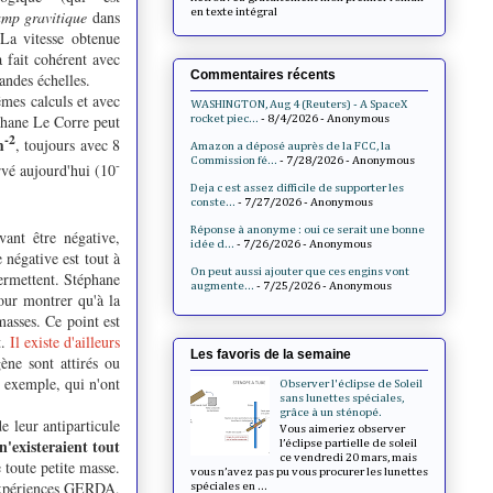
en texte intégral
mp gravitique
dans
 La vitesse obtenue
à fait cohérent avec
Commentaires récents
andes échelles.
êmes calculs et avec
WASHINGTON, Aug 4 (Reuters) - A SpaceX
éphane Le Corre peut
rocket piec...
- 8/4/2026
- Anonymous
-2
m
, toujours avec 8
Amazon a déposé auprès de la FCC, la
Commission fé...
- 7/28/2026
- Anonymous
-
rvé aujourd'hui (10
Deja c est assez difficile de supporter les
conste...
- 7/27/2026
- Anonymous
Réponse à anonyme : oui ce serait une bonne
vant être négative,
idée d...
- 7/26/2026
- Anonymous
 négative est tout à
On peut aussi ajouter que ces engins vont
permettent. Stéphane
augmente...
- 7/25/2026
- Anonymous
our montrer qu'à la
masses. Ce point est
t.
Il existe d'ailleurs
Les favoris de la semaine
ne sont attirés ou
exemple, qui n'ont
Observer l'éclipse de Soleil
sans lunettes spéciales,
grâce à un sténopé.
e leur antiparticule
Vous aimeriez observer
'existeraient tout
l’éclipse partielle de soleil
ce vendredi 20 mars, mais
 toute petite masse.
vous n’avez pas pu vous procurer les lunettes
 (expériences GERDA,
spéciales en ...