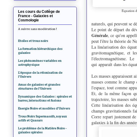
Equation d
Les cours du Collège de
France - Galaxies et
Cosmologie
naturels, qui peuvent se dé
Le point de départ du dé
A suivre sans modération !
Générale
, ce qu'on appel
peut l'être la théorie de 
Etoiles et trous noirs
La linéarisation des équat
La formation hiérarchique des
gravitomagnétique, et le
galaxies
l'électromagnétisme. L
Les phénomènes variables en
qui apparaît dans les équat
astrophysique
L'époque de la réionisation de
Les masses apparaissent ai
l'Univers
masses comme le champ él
Amas de galaxies et grandes
l'espace, tout comme appa
structures de l'Univers
Et, de la même façon que
Dynamique des Galaxies : spirales et
trajectoire, les masses sub
barres, interactions et fusions
Cette linéarisation des é
Energie Noire et modèles d'Univers
champs gravitationnels fa
Corre repart justement de 
Trous Noirs Supermassifs, noyaux
actifs et Quasars
galaxies à la fin des anné
Le problème de la Matière Noire -
galaxies spirales