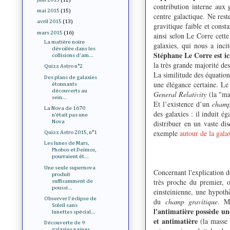
contribution interne aux 
mai 2015
(15)
centre galactique. Ne res
avril 2015
(13)
gravitique faible et const
mars 2015
(16)
ainsi selon Le Corre cett
La matière noire
galaxies, qui nous a inci
dévoilée dans les
Stéphane Le Corre est ici
collisions d'am...
la très grande majorité des
Quizz Astro n°2
La similitude des équation
Des plans de galaxies
une élégance certaine. Le 
étonnants
découverts au
General Relativity
(la "mat
sein...
Et l’existence d’un
champ
La Nova de 1670
des galaxies : il induit ég
n’était pas une
distribuer en un vaste dis
Nova
exemple
autour de la gal
Quizz Astro 2015, n°1
Les lunes de Mars,
Phobos et Deimos,
pourraient êt...
Une seule supernova
Concernant l'explication d
produit
très proche du premier, o
suffisamment de
poussi...
einsteinienne, une hypothè
Observer l'éclipse de
du
champ gravitique
. Ma
Soleil sans
l'antimatière possède une
lunettes spécial...
et antimatière
(la masse i
Découverte de 9
galaxies naines