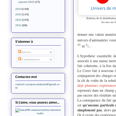
janvier 2015
(17)
2014
(144)
2013
(119)
Schéma de la distribution
2012
(139)
les uns sur l
2011
(84)
donner une valeur numéri
univers d'antimatière vois
S’abonner à
52
-2
m
)...
Articles
L'hypothèse essentielle d
Commentaires
associée à une masse inert
fait cohérente, à la fois 
Le Corre fait à nouveau l
conjugaison des charges en
Contactez-moi
la clé de voûte de la solu
déjà plusieurs expérience
contact.casepasselahaut@gmail.co
m
repoussés dans un champ 
pas encore des résultats s
La conséquence du fait que
Si j'aime, vous pouvez aimer...
qu'aucune particule n
est
simplement pas
, alors qu
Or il existe des expérienc