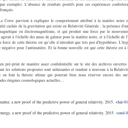
mple). L'absence de résultats positifs pour ces expériences conforterait
 français.
e Corre parvient à expliquer le comportement attribué à la matière noire et
té cachée de la gravitation qui existe en Relativité Générale : la présence d'
magnétique en électromagnétisme, et qui produit une force par le mouveme
girait à l'échelle des amas de galaxie pour la matière noire, et à l'échelle de 
 force de cette théorie est qu’elle n’introduit que très peu d'hypothèses. L’hyp
e négative pour l'antimatière. Et la bonne nouvelle est que cette théorie est à l
 en pré-print de manière assez confidentielle sur le site des archives ouvert
tant les solutions proposées sont séduisantes et rendent à nouveau à la Relativi
 en font la théorie ultime qui pourrait bien nous réserver encore des surp
andes énigmes cosmologiques actuelles…
tter, a new proof of the predictive power of general relativity. 2015.
<hal-0
ergy, a new proof of the predictive power of general relativity. 2015.
<ensl-