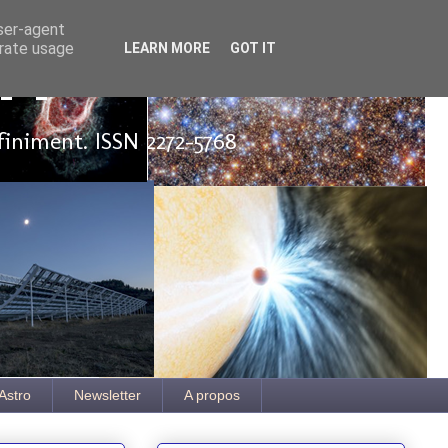
user-agent
erate usage
LEARN MORE
GOT IT
ut
finiment. ISSN 2272-5768
Astro
Newsletter
A propos