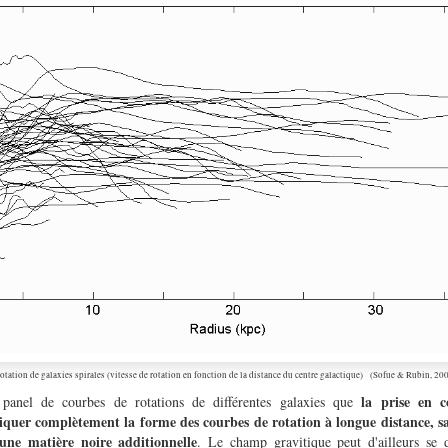
otation de galaxies spirales (vitesse de rotation en fonction de la distance du centre galactique) (Sofue & Rubin, 20
la prise en
 panel de courbes de rotations de différentes galaxies que
quer complètement la forme des courbes de rotation à longue distance, sa
une matière noire additionnelle
. Le champ gravitique peut d'ailleurs se