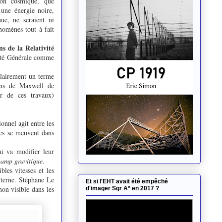
sion cosmique, que
 une énergie noire,
nue, ne seraient ni
nomènes tout à fait
s de la Relativité
ivité Générale comme
 clairement un terme
ions de Maxwell de
ur de ces travaux)
onnel agit entre les
es se meuvent dans
i va modifier leur
hamp gravitique
.
les vitesses et les
xterne. Stéphane Le
Et si l'EHT avait été empêché
non visible dans les
d'imager Sgr A* en 2017 ?