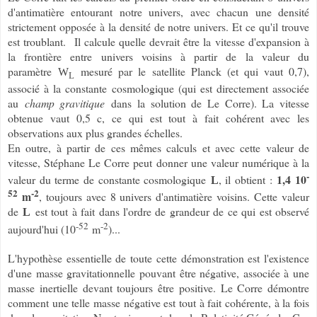
d'antimatière entourant notre univers, avec chacun une densité
strictement opposée à la densité de notre univers. Et ce qu'il trouve
est troublant. Il calcule quelle devrait être la vitesse d'expansion à
la frontière entre univers voisins à partir de la valeur du
paramètre
mesuré par le satellite Planck (et qui vaut 0,7),
W
L
associé à la constante cosmologique (qui est directement associée
au
champ gravitique
dans la solution de Le Corre). La vitesse
obtenue vaut 0,5 c, ce qui est tout à fait cohérent avec les
observations aux plus grandes échelles.
En outre, à partir de ces mêmes calculs et avec cette valeur de
vitesse, Stéphane Le Corre peut donner une valeur numérique à la
-
1,4 10
valeur du terme de constante cosmologique
, il obtient :
L
52
-2
m
, toujours avec 8 univers d'antimatière voisins. Cette valeur
de
est tout à fait dans l'ordre de grandeur de ce qui est observé
L
-52
-2
aujourd'hui (10
m
)...
L'hypothèse essentielle de toute cette démonstration est l'existence
d'une masse gravitationnelle pouvant être négative, associée à une
masse inertielle devant toujours être positive. Le Corre démontre
comment une telle masse négative est tout à fait cohérente, à la fois