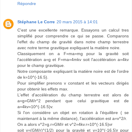
Répondre
Stéphane Le Corre
20 mars 2015 à 14:01
C'est une excellente remarque. Essayons un calcul tres
simplifié pour comprendre ce qui se passe. Comparons
l'effet du champ de gravité dans notre champ terrestre
avec notre terme gravitique expliquant la matière noire.
Classiquement on a F=ma=mg pour la gravité soit
l'accélération a=g et F=ma=4mkv soit l'accélération a=4kv
pour le champ gravitique.
Notre composante expliquant la matière noire est de l'ordre
de k=10^(-16.5).
Pour simplifier prenons v constant et les vecteurs dirigés
pour obtenir les effets max.
L'effet d'accélération du champ terrestre est alors de
a=g=GM/r^2 pendant que celui gravitique est de
a=4kv=10^(-16.5)v.
Si l'on considère un objet en rotation à l'équilibre ( se
maintenant à la même distance), l'accélération est a=v^2/r.
On a alors v^2=g.r=GM/r et v^2=4kv.r=10^(-16.5)vr
soit v=(GM/r)^(1/2) pour la gravité et v=10^(-16.5)r pour