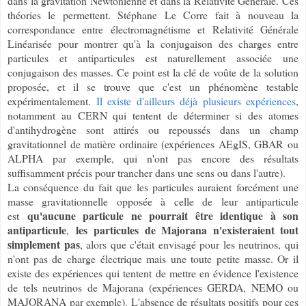
dans la gravitation Newtonienne et dans la Relativité Générale. Ces
théories le permettent. Stéphane Le Corre fait à nouveau la
correspondance entre électromagnétisme et Relativité Générale
Linéarisée pour montrer qu'à la conjugaison des charges entre
particules et antiparticules est naturellement associée une
conjugaison des masses. Ce point est la clé de voûte de la solution
proposée, et il se trouve que c'est un phénomène testable
expérimentalement.
Il existe d'ailleurs déjà plusieurs expériences
,
notamment au CERN qui tentent de déterminer si des atomes
d'antihydrogène sont attirés ou repoussés dans un champ
gravitationnel de matière ordinaire (expériences AEgIS, GBAR ou
ALPHA par exemple, qui n'ont pas encore des résultats
suffisamment précis pour trancher dans une sens ou dans l'autre).
La conséquence du fait que les particules auraient forcément une
masse gravitationnelle opposée à celle de leur antiparticule
qu'aucune particule ne pourrait être identique à son
est
antiparticule
les
particules de Majorana n'existeraient tout
,
simplement pas
, alors que c'était envisagé pour les neutrinos, qui
n'ont pas de charge électrique mais une toute petite masse. Or il
existe des expériences qui tentent de mettre en évidence l'existence
de tels neutrinos de Majorana (expériences GERDA, NEMO ou
MAJORANA par exemple). L'absence de résultats positifs pour ces