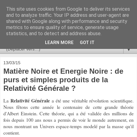
This site uses cookies from Google to deliver its services
Ça se passe là haut
and to analyze traffic. Your IP address and user-agent are
shared with Google along with performance and security
metrics to ensure quality of service, generate usage
Astronomie, Astrophysique, Astroparticules, Cosmologie.
statistics, and to detect and address abuse.
L'infini se contemple, indéfiniment. ISSN 2272-5768
LEARN MORE
GOT IT
▼
13/03/15
Matière Noire et Energie Noire : de
purs et simples produits de la
Relativité Générale ?
Relativité Générale
La
a été une véritable révolution scientifique.
Nous fêtons cette année
le centenaire de cette grande théorie
d'Albert Einstein. Cette théorie, qui a été validée des millions de
fois depuis 100 ans nous a permis de voir le monde autrement, en
nous montrant un Univers espace-temps modelé par la masse qu'il
contient.