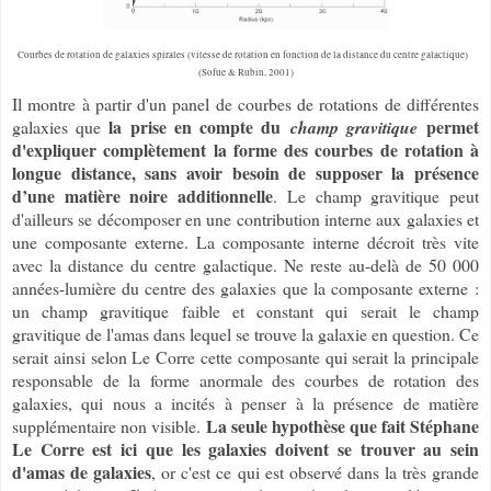
Courbes de rotation de galaxies spirales (vitesse de rotation en fonction de la distance du centre galactique)
(Sofue & Rubin, 2001)
Il montre à partir d'un panel de courbes de rotations de différentes
la prise en compte du
permet
galaxies que
champ gravitique
d'expliquer complètement la forme des courbes de rotation à
longue distance, sans avoir besoin de supposer la présence
d’une matière noire additionnelle
. Le champ gravitique peut
d'ailleurs se décomposer en une contribution interne aux galaxies et
une composante externe. La composante interne décroit très vite
avec la distance du centre galactique. Ne reste au-delà de 50 000
années-lumière du centre des galaxies que la composante externe :
un champ gravitique faible et constant qui serait le champ
gravitique de l'amas dans lequel se trouve la galaxie en question. Ce
serait ainsi selon Le Corre cette composante qui serait la principale
responsable de la forme anormale des courbes de rotation des
galaxies, qui nous a incités à penser à la présence de matière
La seule hypothèse que fait Stéphane
supplémentaire non visible.
Le Corre est ici que les galaxies doivent se trouver au sein
d'amas de galaxies
, or c'est ce qui est observé dans la très grande