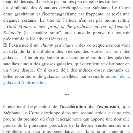
majorité des cas. Il n'existe pas ou très peu de galaxies isolées.
La similitude des équations développées par Stéphane Le Corre
entre gravitation et électromagnétisme est frappante, et revêt une
élégance certaine. Le titre de l'article n'en est pas moins raffiné
:
Dark Matter, a new proof of the predictive power of General
Relativity
(la "matière noire", une nouvelle preuve du pouvoir
prédictif de la Relativité Générale).
Et l’existence d’un
champ gravitique
à des conséquences qui vont
au-delà de la distribution des vitesses des étoiles au sein des
galaxies : il induit également une certaine répartition des galaxies
satellites autour des grosses galaxies, qui devraient se distribuer en
un vaste disque. Or il existe déjà des indices observationnels de
telles répartitions de galaxies satellites, par exemple
autour de la
galaxie d’Andromède
…
---
accélération de l'expansion
Concernant l'explication de l'
, que
Stéphane Le Corre développe dans son second article au titre très
proche du premier, où c'est l'énergie noire qui apporte une nouvelle
preuve de la puissance prédictive de la théorie einsteinienne, une
hypothèse un peu plus spéculative est faite pour soutenir la