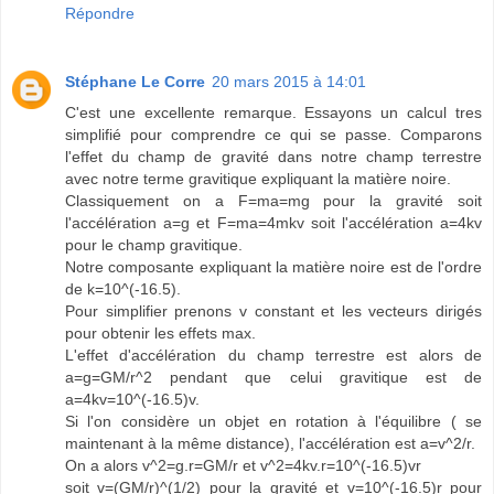
Répondre
Stéphane Le Corre
20 mars 2015 à 14:01
C'est une excellente remarque. Essayons un calcul tres
simplifié pour comprendre ce qui se passe. Comparons
l'effet du champ de gravité dans notre champ terrestre
avec notre terme gravitique expliquant la matière noire.
Classiquement on a F=ma=mg pour la gravité soit
l'accélération a=g et F=ma=4mkv soit l'accélération a=4kv
pour le champ gravitique.
Notre composante expliquant la matière noire est de l'ordre
de k=10^(-16.5).
Pour simplifier prenons v constant et les vecteurs dirigés
pour obtenir les effets max.
L'effet d'accélération du champ terrestre est alors de
a=g=GM/r^2 pendant que celui gravitique est de
a=4kv=10^(-16.5)v.
Si l'on considère un objet en rotation à l'équilibre ( se
maintenant à la même distance), l'accélération est a=v^2/r.
On a alors v^2=g.r=GM/r et v^2=4kv.r=10^(-16.5)vr
soit v=(GM/r)^(1/2) pour la gravité et v=10^(-16.5)r pour