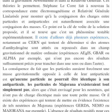
dans la gravitation Newtonienne et dans la Relativité Générale. Ces
théories le permettent. Stéphane Le Corre fait à nouveau la
correspondance entre électromagnétisme et Relativité Générale
Linéarisée pour montrer qu'à la conjugaison des charges entre
particules et antiparticules est naturellement associée une
conjugaison des masses. Ce point est la clé de voûte de la solution
proposée, et il se trouve que c'est un phénomène testable
expérimentalement.
Il existe d'ailleurs déjà plusieurs expériences
,
notamment au CERN qui tentent de déterminer si des atomes
d'antihydrogène sont attirés ou repoussés dans un champ
gravitationnel de matière ordinaire (expériences AEgIS, GBAR ou
ALPHA par exemple, qui n'ont pas encore des résultats
suffisamment précis pour trancher dans une sens ou dans l'autre).
La conséquence du fait que les particules auraient forcément une
masse gravitationnelle opposée à celle de leur antiparticule
qu'aucune particule ne pourrait être identique à son
est
antiparticule
les
particules de Majorana n'existeraient tout
,
simplement pas
, alors que c'était envisagé pour les neutrinos, qui
n'ont pas de charge électrique mais une toute petite masse. Or il
existe des expériences qui tentent de mettre en évidence l'existence
de tels neutrinos de Majorana (expériences GERDA, NEMO ou
MAJORANA par exemple). L'absence de résultats positifs pour ces