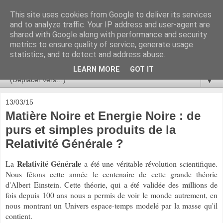
This site uses cookies from Google to deliver its services
Ça se passe là haut
and to analyze traffic. Your IP address and user-agent are
shared with Google along with performance and security
metrics to ensure quality of service, generate usage
Astronomie, Astrophysique, Astroparticules, Cosmologie.
statistics, and to detect and address abuse.
L'infini se contemple, indéfiniment. ISSN 2272-5768
LEARN MORE
GOT IT
▼
13/03/15
Matière Noire et Energie Noire : de
purs et simples produits de la
Relativité Générale ?
Relativité Générale
La
a été une véritable révolution scientifique.
Nous fêtons cette année
le centenaire de cette grande théorie
d'Albert Einstein. Cette théorie, qui a été validée des millions de
fois depuis 100 ans nous a permis de voir le monde autrement, en
nous montrant un Univers espace-temps modelé par la masse qu'il
contient.