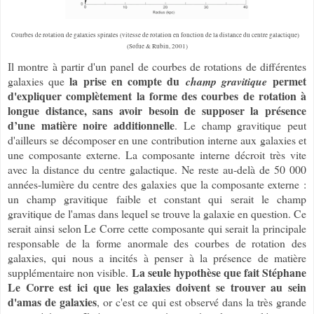
Courbes de rotation de galaxies spirales (vitesse de rotation en fonction de la distance du centre galactique)
(Sofue & Rubin, 2001)
Il montre à partir d'un panel de courbes de rotations de différentes
la prise en compte du
permet
galaxies que
champ gravitique
d'expliquer complètement la forme des courbes de rotation à
longue distance, sans avoir besoin de supposer la présence
d’une matière noire additionnelle
. Le champ gravitique peut
d'ailleurs se décomposer en une contribution interne aux galaxies et
une composante externe. La composante interne décroit très vite
avec la distance du centre galactique. Ne reste au-delà de 50 000
années-lumière du centre des galaxies que la composante externe :
un champ gravitique faible et constant qui serait le champ
gravitique de l'amas dans lequel se trouve la galaxie en question. Ce
serait ainsi selon Le Corre cette composante qui serait la principale
responsable de la forme anormale des courbes de rotation des
galaxies, qui nous a incités à penser à la présence de matière
La seule hypothèse que fait Stéphane
supplémentaire non visible.
Le Corre est ici que les galaxies doivent se trouver au sein
d'amas de galaxies
, or c'est ce qui est observé dans la très grande