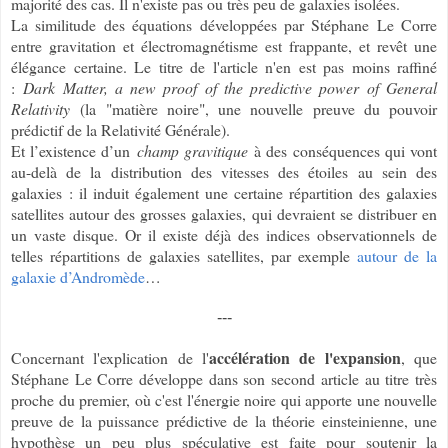
majorité des cas. Il n'existe pas ou très peu de galaxies isolées.
La similitude des équations développées par Stéphane Le Corre
entre gravitation et électromagnétisme est frappante, et revêt une
élégance certaine. Le titre de l'article n'en est pas moins raffiné
:
Dark Matter, a new proof of the predictive power of General
Relativity
(la "matière noire", une nouvelle preuve du pouvoir
prédictif de la Relativité Générale).
Et l’existence d’un
champ gravitique
à des conséquences qui vont
au-delà de la distribution des vitesses des étoiles au sein des
galaxies : il induit également une certaine répartition des galaxies
satellites autour des grosses galaxies, qui devraient se distribuer en
un vaste disque. Or il existe déjà des indices observationnels de
telles répartitions de galaxies satellites, par exemple
autour de la
galaxie d’Andromède
…
---
accélération de l'expansion
Concernant l'explication de l'
, que
Stéphane Le Corre développe dans son second article au titre très
proche du premier, où c'est l'énergie noire qui apporte une nouvelle
preuve de la puissance prédictive de la théorie einsteinienne, une
hypothèse un peu plus spéculative est faite pour soutenir la