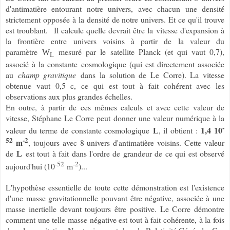
d'antimatière entourant notre univers, avec chacun une densité
strictement opposée à la densité de notre univers. Et ce qu'il trouve
est troublant. Il calcule quelle devrait être la vitesse d'expansion à
la frontière entre univers voisins à partir de la valeur du
paramètre
mesuré par le satellite Planck (et qui vaut 0,7),
W
L
associé à la constante cosmologique (qui est directement associée
au
champ gravitique
dans la solution de Le Corre). La vitesse
obtenue vaut 0,5 c, ce qui est tout à fait cohérent avec les
observations aux plus grandes échelles.
En outre, à partir de ces mêmes calculs et avec cette valeur de
vitesse, Stéphane Le Corre peut donner une valeur numérique à la
-
1,4 10
valeur du terme de constante cosmologique
, il obtient :
L
52
-2
m
, toujours avec 8 univers d'antimatière voisins. Cette valeur
de
est tout à fait dans l'ordre de grandeur de ce qui est observé
L
-52
-2
aujourd'hui (10
m
)...
L'hypothèse essentielle de toute cette démonstration est l'existence
d'une masse gravitationnelle pouvant être négative, associée à une
masse inertielle devant toujours être positive. Le Corre démontre
comment une telle masse négative est tout à fait cohérente, à la fois