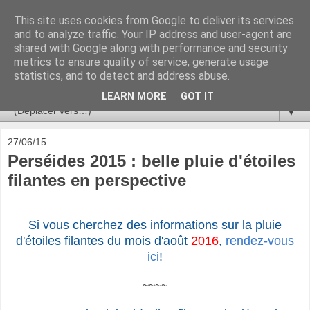
This site uses cookies from Google to deliver its services
Ça se passe là haut
and to analyze traffic. Your IP address and user-agent are
shared with Google along with performance and security
metrics to ensure quality of service, generate usage
Astronomie, Astrophysique, Astroparticules, Cosmologie.
statistics, and to detect and address abuse.
L'infini se contemple, indéfiniment. ISSN 2272-5768
LEARN MORE
GOT IT
▼
27/06/15
Perséides 2015 : belle pluie d'étoiles
filantes en perspective
Si vous cherchez des informations sur la pluie
d'étoiles filantes du mois d'août
2016
,
rendez-vous
ici
!
~~~~