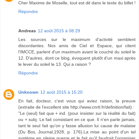
Cher Maxime de Moselle, tout est dit dans le texte du billet !
Répondre
Andreas
12 août 2015 à 08:29
Les sources sur le maximum d'activité semblent
discordantes. Nos amis de Ciel et Espace, qui citent
l'IMCCE, parlent d'un maximum avant le couché du soleil le
12. D'autres, dont ce blog, évoquent plutôt d'un maxi après
le lever du soleil le 13. Qui a raison ?
Répondre
Unknown
12 août 2015 à 15:20
En fait, docteur, c'est vous qui aviez raison, la preuve
(extraite de l'excellent site http://www.cnrtl.fr/definition/fait) :
"Le (seul) fait que + ind. (pour insister sur la réalité du fait)
ou + subj. Le fait consistant en ce que. Il n'en parle jamais,
tant le seul fait qu'on y fasse allusion lui cause de malaise
(Du Bos, Journal,1928, p. 176).La mise au point d'un tel
système en pleine guerre et le fait qu'il faudrait l'organiser