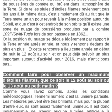
de poussières de comète qui brûlent dans l'atmosphère de
la Terre. Si de telles pluies d'étoiles filantes reviennent tous
les ans à la même date, c'est simplement dû au fait que la
Terre mette un an pour revenir à la même position autour du
Soleil, et que c'est à cet endroit de son orbite qu'il existe une
sorte de nuage de poussières produites par la comète
109P/Swift-Tuttle
lors de son passage en 1862...
Or la position du nuage se décale légèrement par rapport à
la Terre année après année, et nous y rentrons dedans de
plus en plus... Et cette rencontre a lieu cette année en début
de nuit le 12 août au soir, et on peut déjà prévoir un plus
important sursaut d'activité pour 2016, mais n'anticipons
pas...
Comment faire pour observer un maximum
d'étoiles filantes, que ce soit le 12 août au soir ou
le 13 août au petit matin ?
Comme vous l'avez compris, après les conditions
météorologiques, l'ennemi numéro 2 est la lumière parasite.
Les météores peuvent être très brillants, mais pour la plupart
d'entre eux, ils sont assez faiblement lumineux. Il est donc
indispensable de n'avoir aucune lumière artificielle à