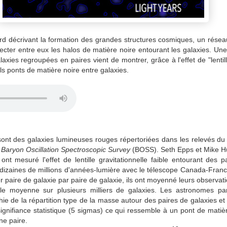
d décrivant la formation des grandes structures cosmiques, un résea
ecter entre eux les halos de matière noire entourant les galaxies. Une
axies regroupées en paires vient de montrer, grâce à l'effet de "lentill
tels ponts de matière noire entre galaxies.
sont des galaxies lumineuses rouges répertoriées dans les relevés d
u
Baryon Oscillation Spectroscopic Survey
(BOSS). Seth Epps et Mike Hu
nt mesuré l'effet de lentille gravitationnelle faible entourant des p
dizaines de millions d'années-lumière avec le télescope Canada-Fra
r paire de galaxie par paire de galaxie, ils ont moyenné leurs observa
le moyenne sur plusieurs milliers de galaxies. Les astronomes par
ie de la répartition type de la masse autour des paires de galaxies et
gnifiance statistique (5 sigmas) ce qui ressemble à un pont de matière
ne paire.