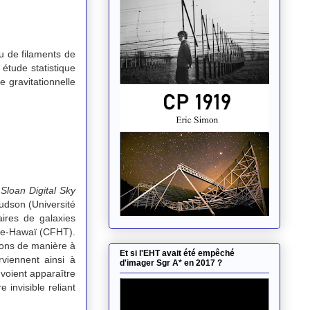
u de filaments de
 étude statistique
e gravitationnelle
u
Sloan Digital Sky
dson (Université
aires de galaxies
nce-Hawaï (CFHT).
tions de manière à
Et si l'EHT avait été empêché
viennent ainsi à
d'imager Sgr A* en 2017 ?
 voient apparaître
 invisible reliant