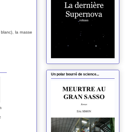
 blanc), la masse
Un polar bourré de science...
n
-
e