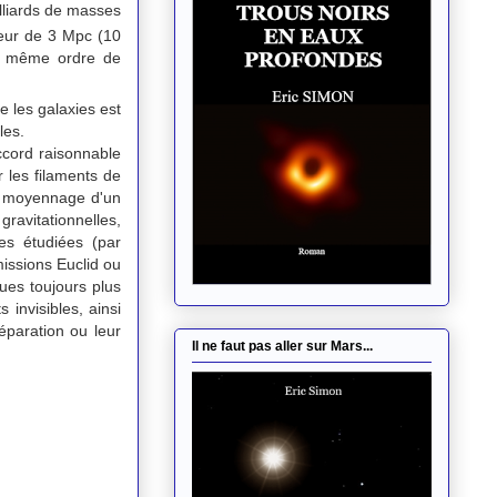
liards de masses
geur de 3 Mpc (10
du même ordre de
 les galaxies est
les.
cord raisonnable
 les filaments de
e moyennage d'un
ravitationnelles,
es étudiées (par
issions Euclid ou
ues toujours plus
 invisibles, ainsi
éparation ou leur
Il ne faut pas aller sur Mars...