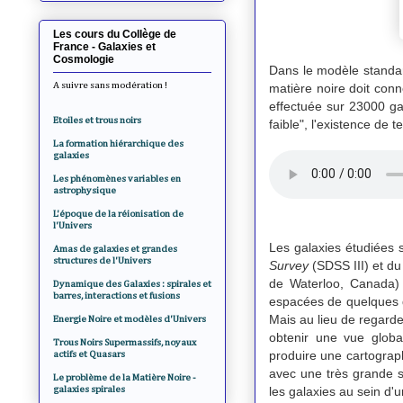
Les cours du Collège de
France - Galaxies et
Cosmologie
Dans le modèle standar
A suivre sans modération !
matière noire doit conn
effectuée sur 23000 gal
Etoiles et trous noirs
faible", l'existence de 
La formation hiérarchique des
galaxies
Les phénomènes variables en
astrophysique
L'époque de la réionisation de
l'Univers
Les galaxies étudiées 
Amas de galaxies et grandes
structures de l'Univers
Survey
(SDSS III) et d
de Waterloo, Canada) o
Dynamique des Galaxies : spirales et
barres, interactions et fusions
espacées de quelques 
Mais au lieu de regarde
Energie Noire et modèles d'Univers
obtenir une vue globa
Trous Noirs Supermassifs, noyaux
produire une cartograph
actifs et Quasars
avec une très grande si
Le problème de la Matière Noire -
galaxies spirales
les galaxies au sein d'u