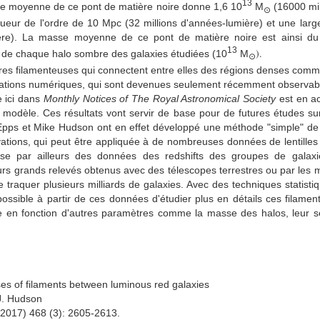
13
se moyenne de ce pont de matière noire donne 1,6 10
M
(16000 mil
⊙
gueur de l'ordre de 10 Mpc (32 millions d'années-lumière) et une lar
mière). La masse moyenne de ce pont de matière noire est ainsi 
13
).
de chaque halo sombre des galaxies étudiées (
10
M
⊙
res filamenteuses qui connectent entre elles des régions denses comme
lations numériques, qui sont devenues seulement récemment observab
e ici dans
Monthly Notices of The Royal Astronomical Society
est en ac
 modèle. Ces résultats vont servir de base pour de futures études sur
 Epps
et Mike Hudson ont en effet développé une méthode "simple" d
tions, qui peut être appliquée à de nombreuses données de lentilles g
se par ailleurs des données des redshifts des groupes de galaxi
urs grands relevés obtenus avec des télescopes terrestres ou par les m
raquer plusieurs milliards de galaxies. Avec des techniques statistiq
possible à partir de ces données d'étudier plus en détails ces filaments
ue en fonction d'autres paramètres comme la masse des halos, leur s
s of filaments between luminous red galaxies
J. Hudson
2017) 468 (3): 2605-2613.