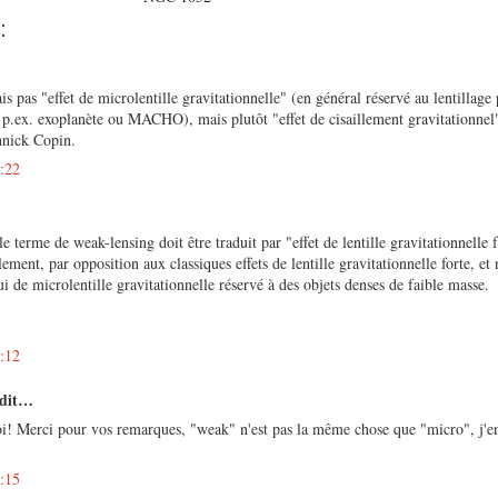
:
is pas "effet de microlentille gravitationnelle" (en général réservé au lentillage 
 p.ex. exoplanète ou MACHO), mais plutôt "effet de cisaillement gravitationnel
nnick Copin.
6:22
e terme de weak-lensing doit être traduit par "effet de lentille gravitationnelle 
illement, par opposition aux classiques effets de lentille gravitationnelle forte, et 
i de microlentille gravitationnelle réservé à des objets denses de faible masse.
2:12
 dit…
! Merci pour vos remarques, "weak" n'est pas la même chose que "micro", j'en 
9:15