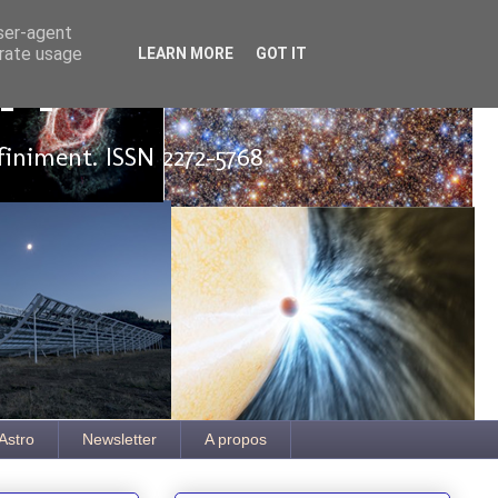
user-agent
erate usage
LEARN MORE
GOT IT
ut
finiment. ISSN 2272-5768
Astro
Newsletter
A propos