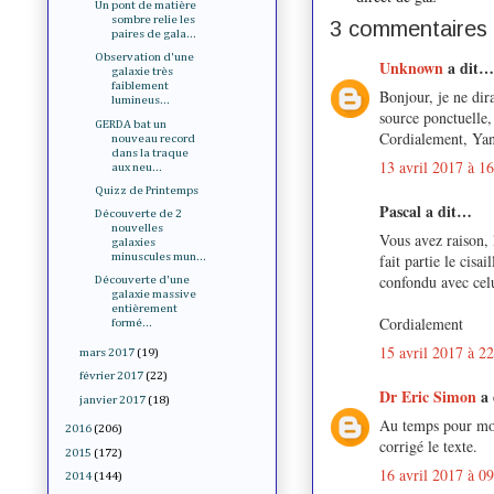
Un pont de matière
sombre relie les
3 commentaires 
paires de gala...
Observation d'une
Unknown
a dit…
galaxie très
faiblement
Bonjour, je ne dira
lumineus...
source ponctuelle,
GERDA bat un
Cordialement, Ya
nouveau record
dans la traque
13 avril 2017 à 1
aux neu...
Quizz de Printemps
Pascal a dit…
Découverte de 2
nouvelles
Vous avez raison, l
galaxies
fait partie le cisa
minuscules mun...
confondu avec celu
Découverte d'une
galaxie massive
entièrement
Cordialement
formé...
15 avril 2017 à 2
mars 2017
(19)
février 2017
(22)
Dr Eric Simon
a
janvier 2017
(18)
Au temps pour moi
2016
(206)
corrigé le texte.
2015
(172)
16 avril 2017 à 0
2014
(144)