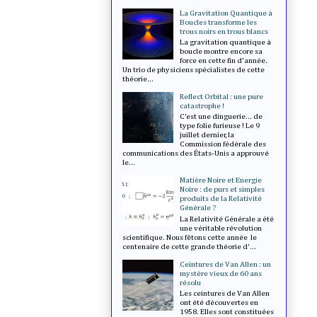
La Gravitation Quantique à
Boucles transforme les
trous noirs en trous blancs
La gravitation quantique à
boucle montre encore sa
force en cette fin d'année.
Un trio de physiciens spécialistes de cette
théorie...
Reflect Orbital : une pure
catastrophe !
C’est une dinguerie... de
type folie furieuse ! Le 9
juillet dernier, la
Commission fédérale des
communications des États-Unis a approuvé
le...
Matière Noire et Energie
Noire : de purs et simples
produits de la Relativité
Générale ?
La Relativité Générale a été
une véritable révolution
scientifique. Nous fêtons cette année le
centenaire de cette grande théorie d'...
Ceintures de Van Allen : un
mystère vieux de 60 ans
résolu
Les ceintures de Van Allen
ont été découvertes en
1958. Elles sont constituées