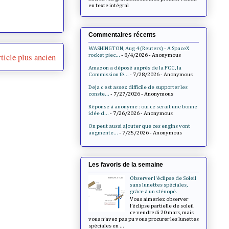
en texte intégral
Commentaires récents
WASHINGTON, Aug 4 (Reuters) - A SpaceX
ticle plus ancien
rocket piec...
- 8/4/2026
- Anonymous
Amazon a déposé auprès de la FCC, la
Commission fé...
- 7/28/2026
- Anonymous
Deja c est assez difficile de supporter les
conste...
- 7/27/2026
- Anonymous
Réponse à anonyme : oui ce serait une bonne
idée d...
- 7/26/2026
- Anonymous
On peut aussi ajouter que ces engins vont
augmente...
- 7/25/2026
- Anonymous
Les favoris de la semaine
Observer l'éclipse de Soleil
sans lunettes spéciales,
grâce à un sténopé.
Vous aimeriez observer
l’éclipse partielle de soleil
ce vendredi 20 mars, mais
vous n’avez pas pu vous procurer les lunettes
spéciales en ...