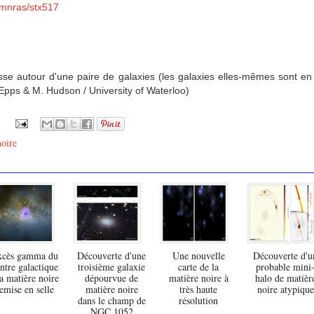
/mnras/stx517
se autour d'une paire de galaxies (les galaxies elles-mêmes sont en
 Epps & M. Hudson / University of Waterloo)
noire
xcès gamma du
Découverte d'une
Une nouvelle
Découverte d'u
ntre galactique
troisième galaxie
carte de la
probable mini
la matière noire
dépourvue de
matière noire à
halo de matièr
emise en selle
matière noire
très haute
noire atypique
dans le champ de
résolution
NGC 1052