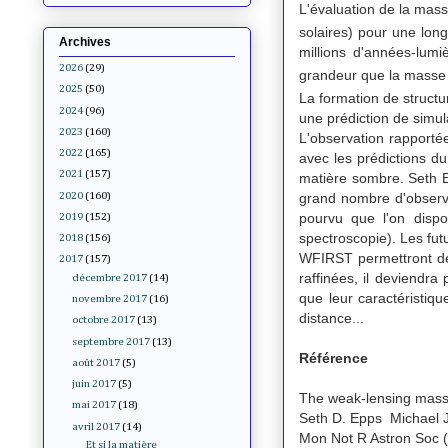
L'évaluation de la mas
solaires) pour une lon
Archives
millions d'années-lu
2026
(29)
grandeur que la masse 
2025
(50)
La formation de structu
2024
(96)
une prédiction de simu
2023
(160)
L'observation rapporté
2022
(165)
avec les prédictions du
2021
(157)
matière sombre. Seth
grand nombre d'observa
2020
(160)
pourvu que l'on dispo
2019
(152)
spectroscopie). Les fut
2018
(156)
WFIRST permettront de t
2017
(157)
raffinées, il deviendra 
décembre 2017
(14)
que leur caractéristiq
novembre 2017
(16)
distance...
octobre 2017
(13)
septembre 2017
(13)
Référence
août 2017
(5)
juin 2017
(5)
The weak-lensing masse
mai 2017
(18)
Seth D. Epps Michael 
avril 2017
(14)
Mon Not R Astron Soc (
Et si la matière