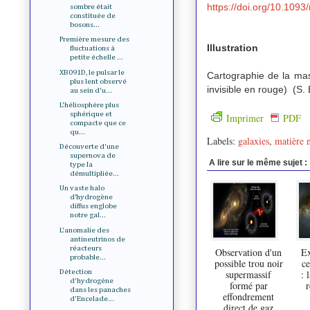
https://doi.org/10.1093
sombre était
constituée de
bosons...
Première mesure des
Illustration
fluctuations à
petite échelle ...
XB091D, le pulsar le
Cartographie de la mas
plus lent observé
invisible en rouge) (S.
au sein d'u...
L'héliosphère plus
sphérique et
Imprimer
PDF
compacte que ce
qu...
Labels:
galaxies
,
matière 
Découverte d'une
supernova de
A lire sur le même sujet :
type Ia
démultipliée...
Un vaste halo
d’hydrogène
diffus englobe
notre gal...
L'anomalie des
antineutrinos de
réacteurs
Observation d'un
E
probable...
possible trou noir
ce
supermassif
: 
Détection
d'hydrogène
formé par
r
dans les panaches
effondrement
d'Encelade...
direct de gaz