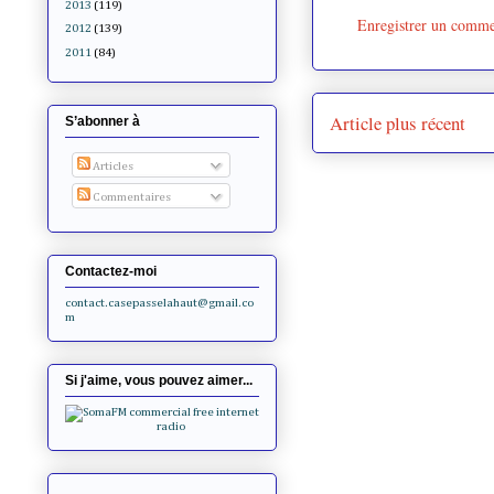
2013
(119)
Enregistrer un comme
2012
(139)
2011
(84)
Article plus récent
S’abonner à
Articles
Commentaires
Contactez-moi
contact.casepasselahaut@gmail.co
m
Si j'aime, vous pouvez aimer...