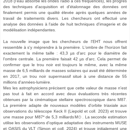
2018 (l'eau absorbe les ondes radio à ces fréquences), les progrès
des techniques d'acquisition et d'étalonnage des données ont
finalement permis une qualité élevée après quelques années de
travail de traitements divers. Les chercheurs ont effectué une
analyse des données à l'aide de huit techniques d'imagerie et de
modélisation indépendantes.
La nouvelle image que les chercheurs de l'EHT nous offrent
ressemble à s'y méprendre à la première. L'ombre de l'horizon fait
exactement la même taille : 43,3 µs d'arc pour le diamètre de
l'ombre centrale. La première faisait 42 µs d'arc. Cela permet de
confirmer que le trou noir est toujours le même, avec la même
masse de 6,5 milliards de masses solaires qui avait été déterminée
en 2017, un trou noir supermassif situé à une distance de 55
millions d'années-lumière.
Mes les astrophysiciens précisent que cette valeur de masse n'est
pas tout à fait en accord avec deux évaluations très récentes
obtenues par la cinématique stellaire spectroscopique dans M87.
La première adapte de nouveaux modèles d'orbite triaxiale aux
observations du télescope Keck II (Liepold et coll. 2023) et trouve
une masse pour M87* de 5,3 milliards M⊙ . La seconde estimation
utilise les observations d'optique adaptative des instruments MUSE
et OASIS du VLT (Simon et coll. 2024) et trouve initialement une