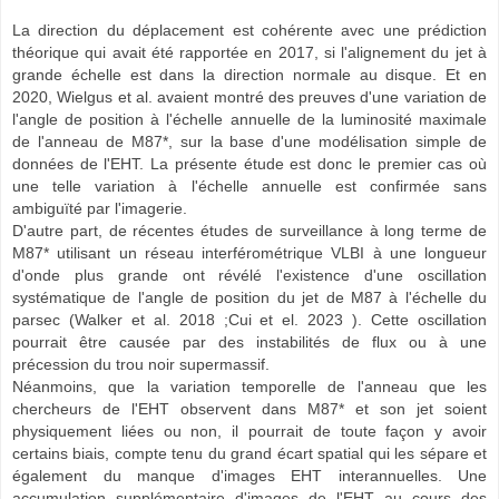
La direction du déplacement est cohérente avec une prédiction
théorique qui avait été rapportée en 2017, si l'alignement du jet à
grande échelle est dans la direction normale au disque. Et en
2020, Wielgus et al. avaient montré des preuves d'une variation de
l'angle de position à l'échelle annuelle de la luminosité maximale
de l'anneau de M87*, sur la base d'une modélisation simple de
données de l'EHT. La présente étude est donc le premier cas où
une telle variation à l'échelle annuelle est confirmée sans
ambiguïté par l'imagerie.
D'autre part, de récentes études de surveillance à long terme de
M87* utilisant un réseau interférométrique VLBI à une longueur
d'onde plus grande ont révélé l'existence d'une oscillation
systématique de l'angle de position du jet de M87 à l'échelle du
parsec (Walker et al. 2018 ;Cui et el. 2023 ). Cette oscillation
pourrait être causée par des instabilités de flux ou à une
précession du trou noir supermassif.
Néanmoins, que la variation temporelle de l'anneau que les
chercheurs de l'EHT observent dans M87* et son jet soient
physiquement liées ou non, il pourrait de toute façon y avoir
certains biais, compte tenu du grand écart spatial qui les sépare et
également du manque d'images EHT interannuelles. Une
accumulation supplémentaire d'images de l'EHT au cours des