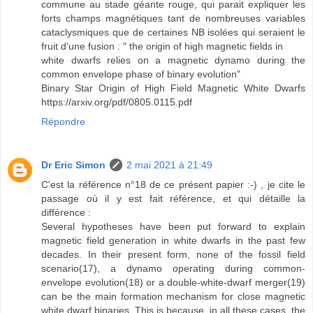
commune au stade géante rouge, qui parait expliquer les
forts champs magnétiques tant de nombreuses variables
cataclysmiques que de certaines NB isolées qui seraient le
fruit d'une fusion : " the origin of high magnetic fields in
white dwarfs relies on a magnetic dynamo during the
common envelope phase of binary evolution"
Binary Star Origin of High Field Magnetic White Dwarfs
https://arxiv.org/pdf/0805.0115.pdf
Répondre
Dr Eric Simon
2 mai 2021 à 21:49
C'est la référence n°18 de ce présent papier :-) , je cite le
passage où il y est fait référence, et qui détaille la
différence :
Several hypotheses have been put forward to explain
magnetic field generation in white dwarfs in the past few
decades. In their present form, none of the fossil field
scenario(17), a dynamo operating during common-
envelope evolution(18) or a double-white-dwarf merger(19)
can be the main formation mechanism for close magnetic
white dwarf binaries. This is because, in all these cases, the