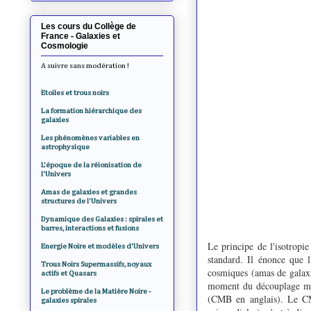
Les cours du Collège de
France - Galaxies et
Cosmologie
A suivre sans modération !
Etoiles et trous noirs
La formation hiérarchique des
galaxies
Les phénomènes variables en
astrophysique
L'époque de la réionisation de
l'Univers
Amas de galaxies et grandes
structures de l'Univers
Dynamique des Galaxies : spirales et
barres, interactions et fusions
Le principe de l'isotropi
Energie Noire et modèles d'Univers
standard. Il énonce que l
Trous Noirs Supermassifs, noyaux
cosmiques (amas de galaxie
actifs et Quasars
moment du découplage mat
Le problème de la Matière Noire -
(CMB en anglais). Le CMB
galaxies spirales