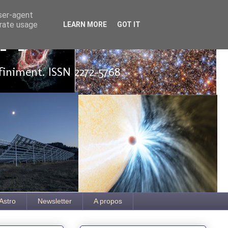
user-agent
erate usage
LEARN MORE
GOT IT
ut
finiment. ISSN 2272-5768
Astro
Newsletter
A propos