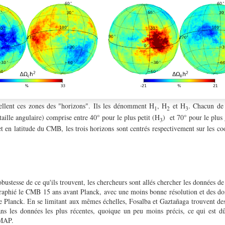
ellent ces zones des "horizons". Ils les dénomment H
, H
et H
. Chacun de 
1
2
3
taille angulaire) comprise entre 40° pour le plus petit (H
) et 70° pour le plus
3
et en latitude du CMB, les trois horizons sont centrés respectivement sur les c
obustesse de ce qu'ils trouvent, les chercheurs sont allés chercher les données d
graphié le CMB 15 ans avant Planck, avec une moins bonne résolution et des don
e Planck. En se limitant aux mêmes échelles, Fosalba et Gaztañaga trouvent des
ans les données les plus récentes, quoique un peu moins précis, ce qui est 
WMAP.