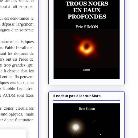
rde sur des zones de
tout à fait isotrope,
qui est dénommée le
le dépasse largement
signes d'anisotropie
mesures statistiques
ie. Pablo Fosalba et
sant les données de
rs ont eu l'idée de
ni trop grandes (qui
lé à chaque fois les
 entier. Ils peuvent
iques cruciaux, que
de Hubble-Lemaitre,
que ΛCDM sont fixés
Il ne faut pas aller sur Mars...
s zones circulaires
osmologiques, mais
ir d'une fluctuation