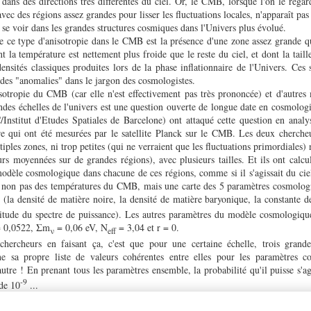
e dans des directions très différentes du ciel. Or, le CMB, lorsque l'on le rega
avec des régions assez grandes pour lisser les fluctuations locales, n'apparaît pas 
rs se voir dans les grandes structures cosmiques dans l'Univers plus évolué.
 ce type d'anisotropie dans le CMB est la présence d'une zone assez grande 
nt la température est nettement plus froide que le reste du ciel, et dont la tail
densités classiques produites lors de la phase inflationnaire de l'Univers. Ces 
des "anomalies" dans le jargon des cosmologistes.
sotropie du CMB (car elle n'est effectivement pas très prononcée) et d'autres 
ndes échelles de l'univers est une question ouverte de longue date en cosmolog
nstitut d'Etudes Spatiales de Barcelone) ont attaqué cette question en analy
re qui ont été mesurées par le satellite Planck sur le CMB. Les deux chercheu
iples zones, ni trop petites (qui ne verraient que les fluctuations primordiales) 
rs moyennées sur de grandes régions), avec plusieurs tailles. Et ils ont calcu
odèle cosmologique dans chacune de ces régions, comme si il s'agissait du ciel
e, non pas des températures du CMB, mais une carte des 5 paramètres cosmolog
(la densité de matière noire, la densité de matière baryonique, la constante 
s
mplitude du spectre de puissance). Les autres paramètres du modèle cosmologi
 = 0,0522, Σm
= 0,06 eV, N
= 3,04 et r = 0.
ν
eff
hercheurs en faisant ça, c'est que pour une certaine échelle, trois grande
ne sa propre liste de valeurs cohérentes entre elles pour les paramètres c
autre ! En prenant tous les paramètres ensemble, la probabilité qu'il puisse s'ag
-9
 de 10
...