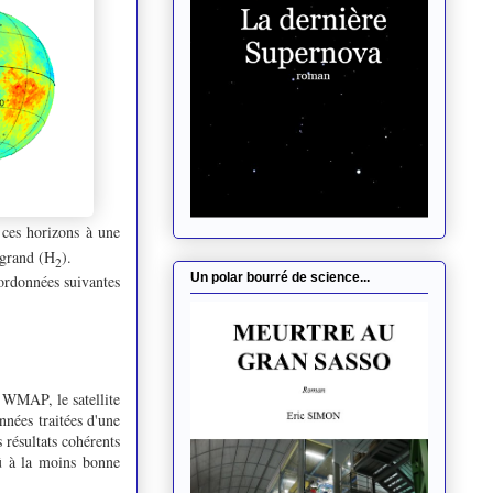
ces horizons à une
 grand (H
).
2
Un polar bourré de science...
oordonnées suivantes
e WMAP, le satellite
nées traitées d'une
 résultats cohérents
dû à la moins bonne