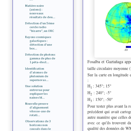
Matière noire
(axions) :
nouveaux
résultats de deu...
Détection d'un 5ème
cercle radio
"bizarre", un ORC
Rayons cosmiques
galactiques :
détection d'une
bos...
Détection de photons
gamma de plus de
Fosalba et Gaztañaga app
1 péta-élect...
taille circulaire moyenne (
Identification
d'atomes de
Sur la carte en longitude 
plutonium de
:
supernovas...
H
: 345°; 15°
Une solution
1
entrevue pour
H
: 240°; -5°
2
expliquer les
naines bl...
H
: 150°; -50°
3
Nouvelle preuve
Pour tester plus avant la r
d'alignement
précédent qui avait carto
vitesse-axe de
rotati...
autre manière que celles d
Observations de 3
avec ce qu'ils trouvent d
horizons non
qualité des données de 
causals dans le