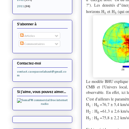
?"). Les densités d'"éne
2011
(84)
horizons
H
et
H
(qui on
1
3
S’abonner à
Articles
Commentaires
Contactez-moi
contact.casepasselahaut@gmail.co
m
Le modèle BHU explique ég
CMB et l'Univers local, 
observable.
En effet, ici 
Si j'aime, vous pouvez aimer...
C'est d'ailleurs le paramè
H
: H
76,7 ± 5,4 km/
=
1
0
H
: H
61,3 ± 2,6 km/
=
2
0
H
: H
75,8 ± 2,2 km/
=
3
0