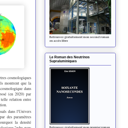
Retrouvez gratuitement mon second roman
en accès libre
Le Roman des Neutrinos
Supraluminiques
mètres cosmologiques
ils montrent que la
te cosmologique dans
oposé (en 2020) par
telle relation entre
tion.
sals dans l'Univers
 par des paramètres
pourquoi la densité
smologique "why now
Retrouvez gratuitement mon premier roman