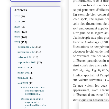
primordiales), c'est à dir
directions très différentes 
ce qui peut aussi d'ailleu
Archives
Un exemple bien connu de
2026
(29)
'cold spot', une région do
2025
(50)
celle des fluctuations de 
2024
(96)
sont pudiquement appelés 
L'origine de la légère ani
2023
(160)
d'anisotropie aux plus gra
2022
(165)
Enrique Gaztañaga (CSIC/I
2021
(157)
fluctuations de températu
décembre 2021
(12)
découper le ciel en de mult
novembre 2021
(18)
ne verraient que des valeu
octobre 2021
(13)
différents paramètres du m
septembre 2021
(13)
ainsi construire une cart
août 2021
(11)
sont Ω
, Ω
, H
, n
et A
c
b
0
s
juillet 2021
(7)
l'indice spectral, et l'a
juin 2021
(11)
aux valeurs suivantes : τ
mai 2021
(13)
Ce que voient les deux c
8 FRB localisés dans
apparaissent, avec chacu
des bras spiraux
différentes d'une zone à l'
de galaxies ...
statistique (un hasard) est
Observation d'une
surprenante
simultanéité de la
f...