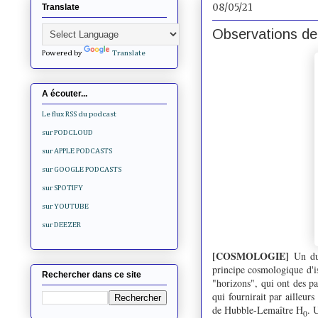
08/05/21
Translate
Observations de 
Powered by
Translate
A écouter...
Le flux RSS du podcast
sur PODCLOUD
sur APPLE PODCASTS
sur GOOGLE PODCASTS
sur SPOTIFY
sur YOUTUBE
sur DEEZER
[COSMOLOGIE]
Un duo
principe cosmologique d'is
Rechercher dans ce site
"horizons", qui ont des p
qui fournirait par ailleurs
de Hubble-Lemaître H
. 
0