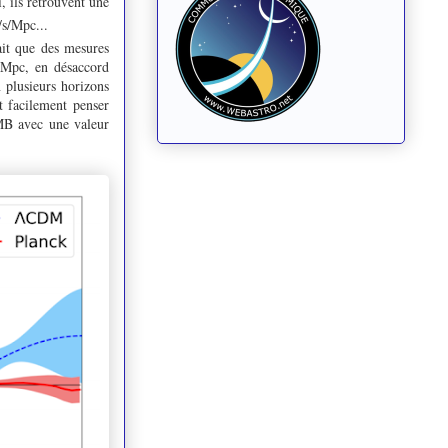
ci, ils retrouvent une
s/Mpc...
ait que des mesures
s/Mpc, en désaccord
n plusieurs horizons
t facilement penser
MB avec une valeur