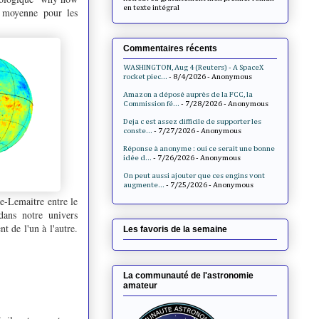
en texte intégral
moyenne pour les
Commentaires récents
WASHINGTON, Aug 4 (Reuters) - A SpaceX
rocket piec...
- 8/4/2026
- Anonymous
Amazon a déposé auprès de la FCC, la
Commission fé...
- 7/28/2026
- Anonymous
Deja c est assez difficile de supporter les
conste...
- 7/27/2026
- Anonymous
Réponse à anonyme : oui ce serait une bonne
idée d...
- 7/26/2026
- Anonymous
On peut aussi ajouter que ces engins vont
augmente...
- 7/25/2026
- Anonymous
e-Lemaitre entre le
 dans notre univers
t de l'un à l'autre.
Les favoris de la semaine
La communauté de l'astronomie
amateur