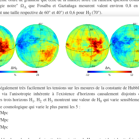
rgie noire"
Ω
que Fosalba et Gaztañaga mesurent valent environ
0,8 en 
Λ
t une taille respective de 60° et 40°) et 0,6 pour
H
(70°).
2
alement très facilement les tensions sur les mesures de la constante de Hubbl
via l'anisotropie inhérente à l'existence d'horizons causalement disjoints
les trois horizons H
, H
et H
montrent une valeur de H
qui varie sensiblemen
1
2
3
0
tre cosmologique qui varie le plus parmi les 5 :
s/Mpc
s/Mpc
s/Mpc