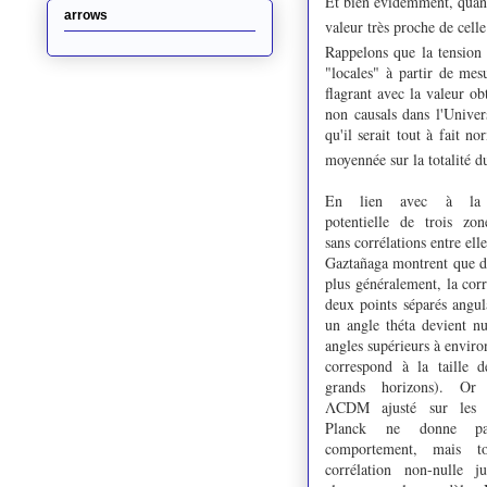
Et bien évidemment, quand
arrows
valeur très proche de cell
Rappelons que la tension 
"locales" à partir de mes
flagrant avec la valeur o
non causals dans l'Univer
qu'il serait tout à fait 
moyennée sur la totalité du
En lien avec à la 
potentielle de trois zone
sans corrélations entre ell
Gaztañaga montrent que 
plus généralement, la corr
deux points séparés angul
un angle théta devient nu
angles supérieurs à enviro
correspond à la taille d
grands horizons). Or
ΛCDM ajusté sur les 
Planck ne donne p
comportement, mais t
corrélation non-nulle j