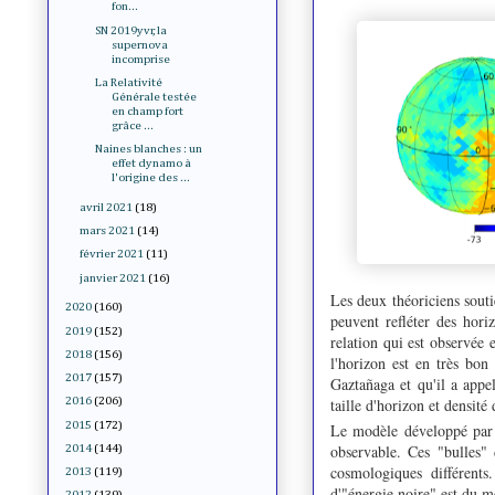
fon...
SN 2019yvr, la
supernova
incomprise
La Relativité
Générale testée
en champ fort
grâce ...
Naines blanches : un
effet dynamo à
l'origine des ...
avril 2021
(18)
mars 2021
(14)
février 2021
(11)
janvier 2021
(16)
Les deux théoriciens souti
2020
(160)
peuvent refléter des hori
2019
(152)
relation qui est observée 
2018
(156)
l'horizon est en très bo
2017
(157)
Gaztañaga et qu'i
l a app
taille d'horizon et densité
2016
(206)
2015
(172)
Le modèle développé pa
observable. Ces "bulles" 
2014
(144)
cosmologiques différents
2013
(119)
d'"énergie noire" est du 
2012
(139)