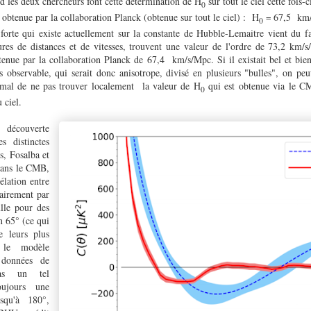
 les deux chercheurs font cette détermination de H
sur tout le ciel cette fois-
0
e obtenue par la collaboration Planck (obtenue sur tout le ciel) : H
67,5
km/
=
0
forte qui existe actuellement sur la constante de Hubble-Lemaitre vient du f
ures de distances et de vitesses, trouvent une valeur de l'ordre de 73,2 km/
btenue par la collaboration Planck de 67,4
km/s/Mpc. Si il existait bel et bie
s observable, qui serait donc anisotrope, divisé en plusieurs "bulles", on peu
normal de ne pas trouver localement la valeur de H
qui est obtenue via le C
0
 ciel.
découverte
s distinctes
es, Fosalba et
dans le CMB,
élation entre
airement par
lle pour des
n 65° (ce qui
e leurs plus
 le modèle
données de
as un tel
oujours une
usqu'à 180°,