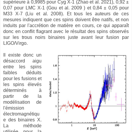
supérieure à 0,9985 pour Cyg X-1 (Zhao et al. 2021), 0,92 ±
0,07 pour LMC X-1 (Gou et al. 2009 ) et 0,84 ± 0,05 pour
M33 X-7 (Liu et al. 2008). Et tous les auteurs de ces
mesures indiquent que ces spins doivent être natifs, et non
induits par l'accrétion de matière en cours, ce qui apparaît
donc en conflit flagrant avec le résultat des spins observés
sur les trous noirs binaires juste avant leur fusion par
LIGO/Virgo.
Il existe donc un
désaccord aigu
entre les spins
faibles déduits
pour les fusions et
les spins élevés
déterminés à
partir de la
modélisation de
l'émission
électromagnétiqu
e des binaires X.
La méthode
utilisée pour la