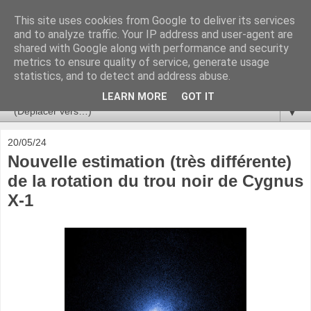
This site uses cookies from Google to deliver its services
Ça se passe là haut
and to analyze traffic. Your IP address and user-agent are
shared with Google along with performance and security
metrics to ensure quality of service, generate usage
Astronomie, Astrophysique, Astroparticules, Cosmologie.
statistics, and to detect and address abuse.
L'infini se contemple, indéfiniment. ISSN 2272-5768
LEARN MORE
GOT IT
▼
20/05/24
Nouvelle estimation (très différente)
de la rotation du trou noir de Cygnus
X-1