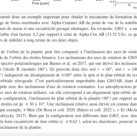
 fournit donc un exemple important pour étudier le mécanisme de formation de
ge de fortes similitudes avec Alpha Centauri AB du point de vue de la stabilit
port de masse et une excentricité presque identiques. En revanche, GJ65 a a u
 faible d'un facteur 4,2 par rapport à celui de Alpha Cen AB (23,52 UA), ce qui
s de stabilité à long terme de ces deux objets.
n de l'orbite de la planète peut être comparée à l'inclinaison des axes de rot
lle de l'orbite des étoiles binaires. Les inclinaisons des axes de rotation de GJ
spectro-polarimétriques par Barnes et al. en 2017, qui ont dérivé des inclinai
ur l'étoile B (modulo 180°). Ils peuvent donc être soit i = 60°, soit i = 
) indiquerait un désalignement de ≈180° entre le spin et le plan orbital du sys
 orbitale rétrograde. C'est particulièrement improbable dans GJ65AB, étant
apide avec des inclinaisons d'axe de rotation constantes. Les astrophysiciens p
es axes de rotation stellaire, car elle correspond à un alignement spin-orbite de
e configuration, l'inclinaison du plan orbital de la planète (90°) par rapport a
x étoiles est Δi ≈ 30 ± 10°. Une inclinaison relative aussi élevée est connue dan
par exemple, π Men (De Rosa et coll. 2020 ;Hatzes et coll. 2022 ), ν Et (McArt
brycky 2017). Bien que la configuration soit différente dans GJ65, avec deu
 la forte excentricité de leur orbite (e ≈ 0,62 ), selon les chercheurs, pourrait i
inclinaison de la planète.