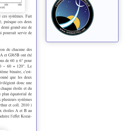
 ces systèmes. Fait
é, puisque ces deux
n demi grand-axe de
 pourrait servir de
ation de chacune des
65A et GJ65B ont été
sons de 60 ± 6° pour
180 − 60 = 120°. Le
tème binaire, c'est-
 donné que les deux
rivilégient donc une
 chaque étoile et du
u plan équatorial de
s plusieurs systèmes
hur et coll. 2010 )
x étoiles A et B au
nduire l'effet Kozai-