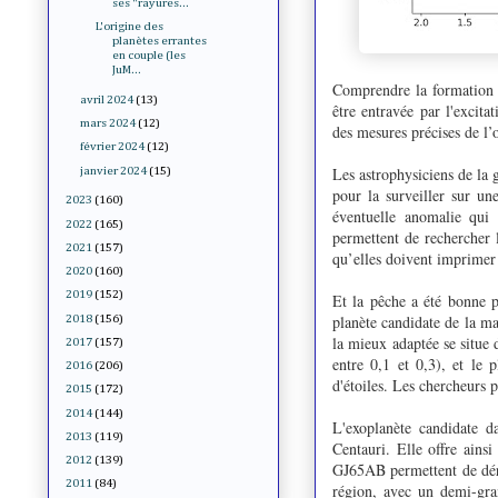
ses "rayures...
L'origine des
planètes errantes
en couple (les
JuM...
Comprendre la formation d
avril 2024
(13)
être entravée par l'excitat
mars 2024
(12)
des mesures précises de l’o
février 2024
(12)
Les astrophysiciens de la
janvier 2024
(15)
pour la surveiller sur un
2023
(160)
éventuelle anomalie qui 
2022
(165)
permettent de rechercher 
2021
(157)
qu’elles doivent imprimer 
2020
(160)
2019
(152)
Et la pêche a été bonne 
planète candidate de la m
2018
(156)
la mieux adaptée se situe d
2017
(157)
entre 0,1 et 0,3), et le 
2016
(206)
d'étoiles. Les chercheurs 
2015
(172)
2014
(144)
L'exoplanète candidate d
2013
(119)
Centauri. Elle offre ains
2012
(139)
GJ65AB permettent de déri
2011
(84)
région, avec un demi-gra