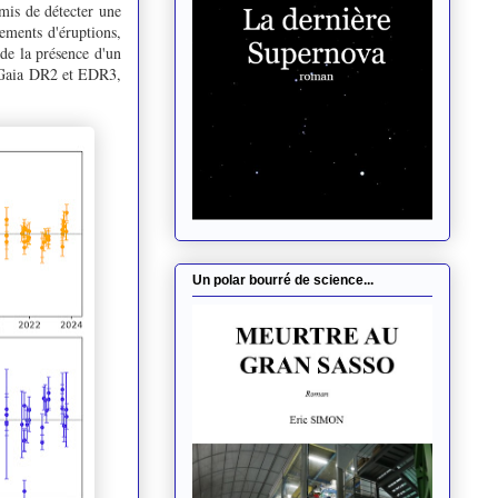
mis de détecter une
nements d'éruptions,
 de la présence d'un
s Gaia DR2 et EDR3,
Un polar bourré de science...