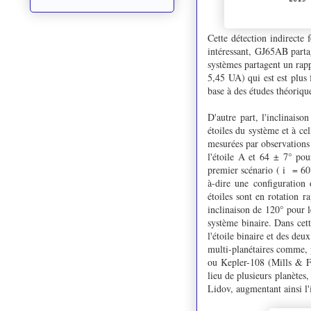
Cette détection indirecte
intéressant, GJ65AB parta
systèmes partagent un rap
5,45 UA) qui est est plus
base à des études théorique
D'autre part, l'inclinaiso
étoiles du système et à ce
mesurées par observations 
l'étoile A et 64 ± 7° po
premier scénario ( i = 60°
à-dire une configuration
étoiles sont en rotation r
inclinaison de 120° pour l
système binaire. Dans cett
l'étoile binaire et des deu
multi-planétaires comme, 
ou Kepler-108 (Mills & Fa
lieu de plusieurs planètes,
Lidov, augmentant ainsi l'