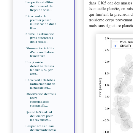
dans GJ65 ont des masses 
Les petits satellites
de Uranus et de
éventuelle planète, en rais
Neptune obse...
qui limitent la précision 
Découverte du
troisième corps provenant
premier pulsar
milliseconde dans
mais sans signature planét
le ...
Nouvelle estimation
(très différente)
de la rotati...
Observation inédite
d'une oscillation
transitoire ...
Une planète
détectée dans la
binaire GJ65 par
astr...
Découverte de lobes
radio émanant de
la galaxie du...
Observation de trous
noirs
supermassifs
surmassifs...
Quand le Soleil fait
de l'ombre pour
les rayons co...
Les panaches d'eau
de Encelade liés à