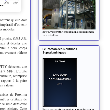
ntrent qu'elle doit
 impératif d’obtenir
ces modèles.
Retrouvez gratuitement mon second roman
en accès libre
 M proche, GJ65 AB,
taux et déceler une
bital à deux corps
Le Roman des Neutrinos
u mouvement réflexe
Supraluminiques
AVITY détectent une
6 ± 7 M⊕ . L'orbite
entricité, (comprise
 rapport à la paire
es valeurs.
lanètes de Proxima
amètres orbitaux de
se situe dans cette
ophysiciens, Cette
Retrouvez gratuitement mon premier roman