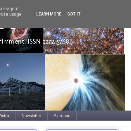
user-agent
erate usage
LEARN MORE
GOT IT
ut
finiment. ISSN 2272-5768
Astro
Newsletter
A propos