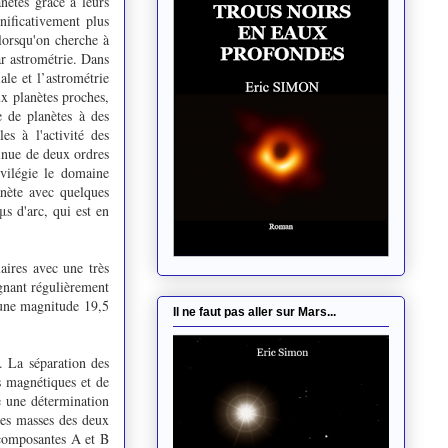
nètes grâce à leurs
nificativement plus
 lorsqu'on cherche à
r astrométrie. Dans
ale et l’astrométrie
x planètes proches,
e de planètes à des
es à l'activité des
minue de deux ordres
vilégie le domaine
anète avec quelques
s d'arc, qui est en
laires avec une très
ignant régulièrement
'une magnitude 19,5
Il ne faut pas aller sur Mars...
. La séparation des
s magnétiques et de
e une détermination
les masses des deux
s composantes A et B