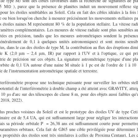
(de type M) sont des cibles favorables dans la recherche de signatures de pla
25 M⊙ ), parce que la présence de planètes induit un mouvement réflexe sig
 pour les étoiles semblables au Soleil. Cela en fait des cibles idéales à la fois
le ou bien lorsqu'on cherche à mesurer précisément les mouvements stellaires pa
s étoiles naines M représentent 80 % de la population stellaire. La vitesse radi
ramètres complémentaires. Les mesures de vitesse radiale sont plus sensibles au
tées en précision, tandis que les mesures astrométriques sondent la présenc
généralement de 0,1 à quelques unités astronomiques) et sont moins sensibl
plus, dans le cas des étoiles de type M, la contribution au flux des éruptions di
de K (2,0 μm − 2,4 μm, IR) par rapport à l'UV et à l'optique, ce qui pri
trie de précision sur ces objets. La signature astrométrique typique d'une pl
 orbite de 0,1 UA autour d'une naine M située à 1 pc est de l'ordre de 1 à 10 μ
le de l'instrumentation astrométrique spatiale et terrestre.
terférométrie propose une technique puissante pour surveiller les orbites stel
potentiel de l'interférométrie à double champ a été atteint avec GRAVITY, atte
 10 μs d'arc sur des télescopes de classe 8 m, pour des objets aussi faibles qu
2018, 2022).
s proches voisines du Soleil et est le prototype des étoiles UV de type Ceti
naire est de 5,4 UA, qui est suffisamment large pour négliger les interaction
mais sa période orbitale P = 26,38 ans est suffisamment courte pour permettr
aramètres orbitaux. Cela fait de GJ65 une cible privilégiée pour déterminer 
s propriétés des étoiles sont très similaires à celles de Proxima Centauri. Le