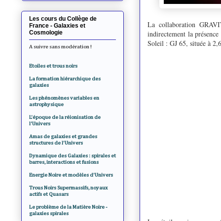
Les cours du Collège de
La collaboration GRAVIT
France - Galaxies et
Cosmologie
indirectement la présence 
Soleil : GJ 65, située à 2
A suivre sans modération !
Etoiles et trous noirs
La formation hiérarchique des
galaxies
Les phénomènes variables en
astrophysique
L'époque de la réionisation de
l'Univers
Amas de galaxies et grandes
structures de l'Univers
Dynamique des Galaxies : spirales et
barres, interactions et fusions
Energie Noire et modèles d'Univers
Trous Noirs Supermassifs, noyaux
actifs et Quasars
Le problème de la Matière Noire -
galaxies spirales