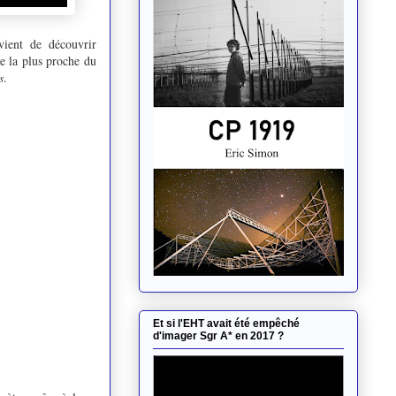
vient de découvrir
ge la plus proche du
s
.
Et si l'EHT avait été empêché
d'imager Sgr A* en 2017 ?