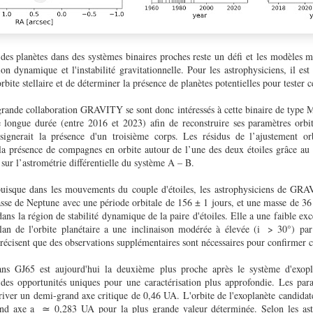
es planètes dans des systèmes binaires proches reste un défi et les modèles mo
ion dynamique et l'instabilité gravitationnelle. Pour les astrophysiciens, il est
rbite stellaire et de déterminer la présence de planètes potentielles pour tester 
 grande collaboration GRAVITY se sont donc intéressés à cette binaire de type
e longue durée (entre 2016 et 2023) afin de reconstruire ses paramètres orbi
signerait la présence d'un troisième corps. Les résidus de l’ajustement or
la présence de compagnes en orbite autour de l’une des deux étoiles grâce a
sur l’astrométrie différentielle du système A – B.
puisque dans les mouvements du couple d'étoiles, les astrophysiciens de GR
asse de Neptune avec une période orbitale de 156 ± 1 jours, et une masse de 3
ans la région de stabilité dynamique de la paire d'étoiles. Elle a une faible exc
plan de l'orbite planétaire a une inclinaison modérée à élevée (i > 30°) par
précisent que des observations supplémentaires sont nécessaires pour confirmer c
ans GJ65 est aujourd'hui la deuxième plus proche après le système d'exop
i des opportunités uniques pour une caractérisation plus approfondie. Les par
ver un demi-grand axe critique de 0,46 UA. L'orbite de l'exoplanète candidate 
nd axe a ≃ 0,283 UA pour la plus grande valeur déterminée. Selon les astr