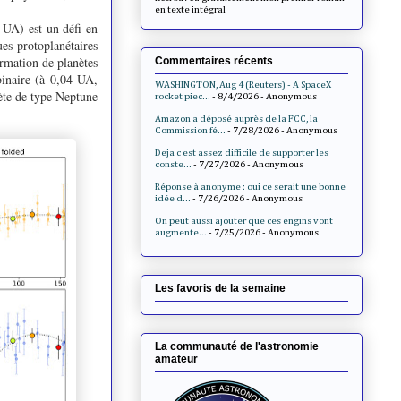
en texte intégral
0 UA) est un défi en
es protoplanétaires
ormation de planètes
Commentaires récents
 binaire (à 0,04 UA,
WASHINGTON, Aug 4 (Reuters) - A SpaceX
ète de type Neptune
rocket piec...
- 8/4/2026
- Anonymous
Amazon a déposé auprès de la FCC, la
Commission fé...
- 7/28/2026
- Anonymous
Deja c est assez difficile de supporter les
conste...
- 7/27/2026
- Anonymous
Réponse à anonyme : oui ce serait une bonne
idée d...
- 7/26/2026
- Anonymous
On peut aussi ajouter que ces engins vont
augmente...
- 7/25/2026
- Anonymous
Les favoris de la semaine
La communauté de l'astronomie
amateur