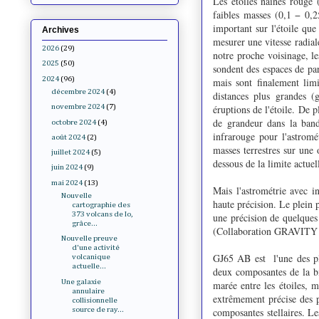
Les étoiles naines rouge 
faibles masses (0,1 − 0,
important sur l'étoile que
Archives
mesurer une vitesse radia
2026
(29)
notre proche voisinage, le
2025
(50)
sondent des espaces de pa
2024
(96)
mais sont finalement limi
décembre 2024
(4)
distances plus grandes (
éruptions de l'étoile. De 
novembre 2024
(7)
de grandeur dans la ban
octobre 2024
(4)
infrarouge pour l'astromé
août 2024
(2)
masses terrestres sur une
juillet 2024
(5)
dessous de la limite actuel
juin 2024
(9)
mai 2024
(13)
Mais l'astrométrie avec in
Nouvelle
haute précision. Le plein 
cartographie des
373 volcans de Io,
une précision de quelques
grâce...
(Collaboration GRAVITY 
Nouvelle preuve
d'une activité
GJ65 AB est l'une des plu
volcanique
actuelle...
deux composantes de la bi
Une galaxie
marée entre les étoiles, 
annulaire
extrêmement précise des p
collisionnelle
source de ray...
composantes stellaires. Le