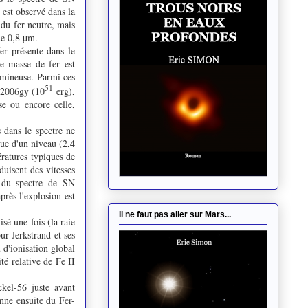
 est observé dans la
 du fer neutre, mais
de 0,8 µm.
er présente dans le
e masse de fer est
umineuse. Parmi ces
51
N 2006gy (10
erg),
se ou encore celle,
s dans le spectre ne
ique d'un niveau (2,4
ératures typiques de
duisent des vitesses
s du spectre de
SN
près l'explosion est
Il ne faut pas aller sur Mars...
isé une fois (la raie
ur Jerkstrand et ses
 d'ionisation global
té relative de Fe II
ckel-56 juste avant
nne ensuite du Fer-