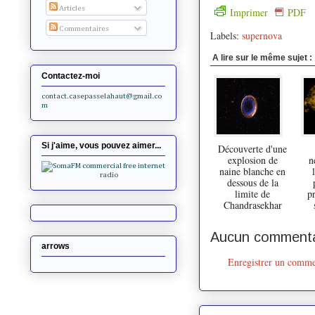
Articles
Imprimer
PDF
Commentaires
Labels:
supernova
A lire sur le même sujet :
Contactez-moi
contact.casepasselahaut@gmail.co
m
Si j'aime, vous pouvez aimer...
Découverte d'une
explosion de
n
naine blanche en
dessous de la
limite de
p
Chandrasekhar
Aucun commenta
arrows
Enregistrer un comme