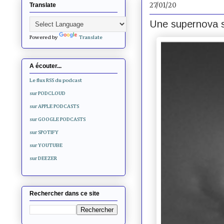
27/01/20
Translate
Une supernova s
Powered by
Translate
A écouter...
Le flux RSS du podcast
sur PODCLOUD
sur APPLE PODCASTS
sur GOOGLE PODCASTS
sur SPOTIFY
sur YOUTUBE
sur DEEZER
Rechercher dans ce site