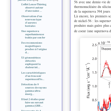
56 avec une demie-vie de 7
L'effet Lense-Thirring
thermonucléaire du siliciu
observé autour
de la supernova 394 jours a
d'une naine ...
Là encore, les premiers s
Observation d'un
nouveau type
de nickel-56 : les superno
d'aurores
produire mais guère plus 
boréales
de coeur (une supernova de
Une supernova
superlumineuse
trahie par son fer
Des reconnexions
magnétiques
proches à l'origine
d...
53 géoneutrinos
détectés
expliquent la
chaleur int...
Les caractéristiques
d'un trou noir
supermassif lo...
Détection de 9
sources de rayons
gamma ultra-
énerg...
Il faut 2 étoiles pour
faire un sursaut
gamma (GRB...
Découverte de 4