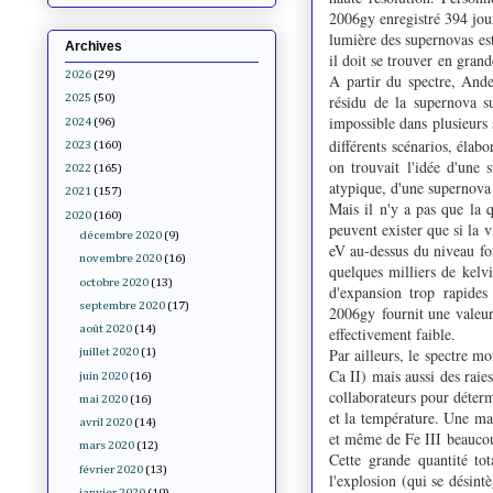
2006gy enregistré 394 jours
lumière des supernovas est
Archives
il doit se trouver
en grande
2026
(29)
A partir du spectre, Ande
résidu de la supernova s
2025
(50)
impossible dans plusieurs
2024
(96)
différents scénarios, élab
2023
(160)
on trouvait l'idée d'une 
2022
(165)
atypique, d'une supernova
2021
(157)
Mais il n'y a pas que la q
2020
(160)
peuvent exister que si la v
décembre 2020
(9)
eV au-dessus du niveau fon
novembre 2020
(16)
quelques milliers de kelvi
octobre 2020
(13)
d'expansion trop rapides
septembre 2020
(17)
2006gy
fournit une valeur
août 2020
(14)
effectivement faible.
Par ailleurs, le spectre mo
juillet 2020
(1)
Ca II) mais aussi des raies
juin 2020
(16)
collaborateurs pour déterm
mai 2020
(16)
et la température. Une mas
avril 2020
(14)
et même de Fe III
beaucou
mars 2020
(12)
Cette grande quantité to
février 2020
(13)
l'explosion (qui se désin
janvier 2020
(19)