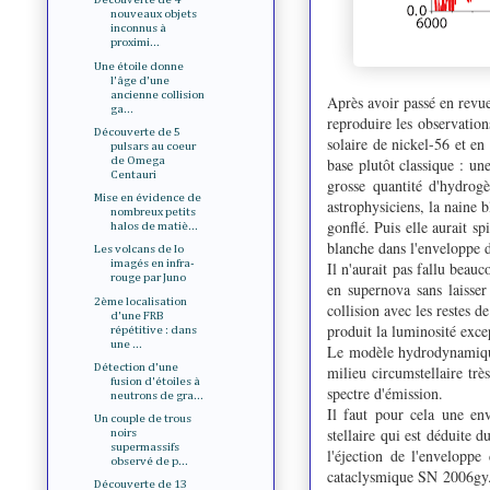
nouveaux objets
inconnus à
proximi...
Une étoile donne
l'âge d'une
ancienne collision
Après avoir passé en revue
ga...
reproduire les observation
Découverte de 5
solaire de nickel-56 et e
pulsars au coeur
de Omega
base plutôt classique : un
Centauri
grosse quantité d'hydrog
Mise en évidence de
astrophysiciens, la naine b
nombreux petits
gonflé. Puis elle aurait s
halos de matiè...
blanche dans l'enveloppe de
Les volcans de Io
imagés en infra-
I
l n'aurait pas fallu beau
rouge par Juno
en supernova sans laisser
2ème localisation
collision avec les restes d
d'une FRB
produit la luminosité exce
répétitive : dans
une ...
Le modèle hydrodynamique 
Détection d'une
milieu circumstellaire tr
fusion d'étoiles à
spectre d'émission.
neutrons de gra...
Il faut pour cela une env
Un couple de trous
stellaire qui est déduite 
noirs
supermassifs
l'éjection de l'envelopp
observé de p...
cataclysmique SN 2006gy. C
Découverte de 13