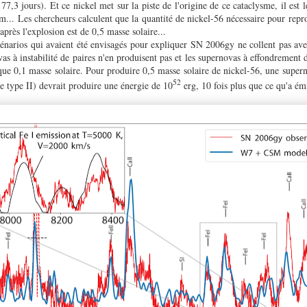
7,3 jours). Et ce nickel met sur la piste de l'origine de ce cataclysme, il est l
m... Les chercheurs calculent que la quantité de nickel-56 nécessaire pour repr
près l'explosion est de 0,5 masse solaire...
cénarios qui avaient été envisagés pour expliquer SN 2006gy ne collent pas avec
vas à instabilité de paires n'en produisent pas et les supernovas à effondrement
que 0,1 masse solaire. Pour produire 0,5 masse solaire de nickel-56, une super
52
 type II) devrait produire une énergie de 10
erg, 10 fois plus que ce qu'a é