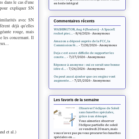
ns dans le cas d'une
en texte intégral
 pour expliquer SN
milarités avec SN
Commentaires récents
èrent déjà qu'elles
WASHINGTON, Aug 4 (Reuters) - A SpaceX
rgéante rouge, mais
rocket piec...
- 8/4/2026
- Anonymous
 les concernant. Il
Amazon a déposé auprès de la FCC, la
eux...
Commission fé...
- 7/28/2026
- Anonymous
Deja c est assez difficile de supporter les
conste...
- 7/27/2026
- Anonymous
Réponse à anonyme : oui ce serait une bonne
idée d...
- 7/26/2026
- Anonymous
On peut aussi ajouter que ces engins vont
augmente...
- 7/25/2026
- Anonymous
Les favoris de la semaine
Observer l'éclipse de Soleil
sans lunettes spéciales,
grâce à un sténopé.
Vous aimeriez observer
l’éclipse partielle de soleil
ce vendredi 20 mars, mais
and et al.)
vous n’avez pas pu vous procurer les lunettes
spéciales en ...