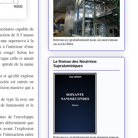
 scénario capable de
duction de 0,5 masse
 une supernova à la
Retrouvez gratuitement mon second roman
en accès libre
 à l'intérieur d'une
te rouge! Selon les
sque celle-ci aurait
Le Roman des Neutrinos
 spirale de la naine
Supraluminiques
é et qu'elle explose
ectée est entrée en
llision massive qui a
 de type Ia avec un
 de luminosité et le
stes de l'enveloppe
eurs déterminent que
s avant l'explosion
 l'interaction entre
Retrouvez gratuitement mon premier roman