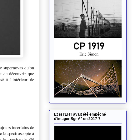
 de supernovas qu'on
nt de découvrir que
é à l'intérieur de
Et si l'EHT avait été empêché
d'imager Sgr A* en 2017 ?
ujours incertains de
e la spectroscopie à
ns le spectre de SN