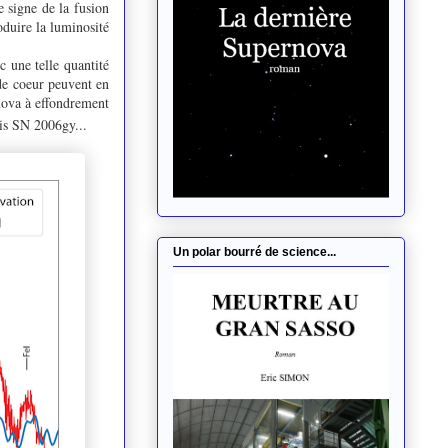
e signe de la fusion
oduire la luminosité
 une telle quantité
 de coeur peuvent en
nova à effondrement
mis SN 2006gy...
Un polar bourré de science...