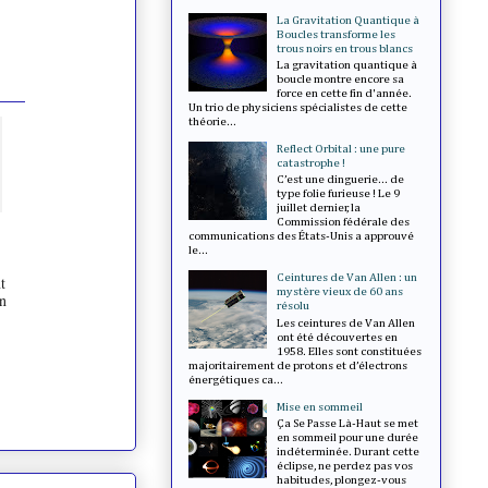
La Gravitation Quantique à
Boucles transforme les
trous noirs en trous blancs
La gravitation quantique à
boucle montre encore sa
force en cette fin d'année.
Un trio de physiciens spécialistes de cette
théorie...
Reflect Orbital : une pure
catastrophe !
C’est une dinguerie... de
type folie furieuse ! Le 9
juillet dernier, la
Commission fédérale des
communications des États-Unis a approuvé
le...
Ceintures de Van Allen : un
t
mystère vieux de 60 ans
en
résolu
Les ceintures de Van Allen
ont été découvertes en
1958. Elles sont constituées
majoritairement de protons et d’électrons
énergétiques ca...
Mise en sommeil
Ça Se Passe Là-Haut se met
en sommeil pour une durée
indéterminée. Durant cette
éclipse, ne perdez pas vos
habitudes, plongez-vous