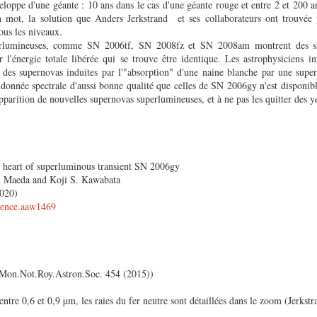
eloppe d'une géante : 10 ans dans le cas d'une géante rouge et entre 2 et 200 a
 mot, la solution que Anders Jerkstrand et ses collaborateurs ont trouvée
ous les niveaux.
erlumineuses, comme SN 2006tf, SN 2008fz et SN 2008am montrent des si
'énergie totale libérée qui se trouve être identique. Les astrophysiciens inf
re des supernovas induites par l'"absorption" d'une naine blanche par une supe
onnée spectrale d'aussi bonne qualité que celles de SN 2006gy n'est disponible
apparition de nouvelles supernovas superlumineuses, et à ne pas les quitter des y
e heart of superluminous transient SN 2006gy
hi Maeda and Koji S. Kawabata
2020)
cience.aaw1469
. Mon.Not.Roy.Astron.Soc. 454 (2015))
tre 0,6 et 0,9 µm, les raies du fer neutre sont détaillées dans le zoom (
Jerkstr