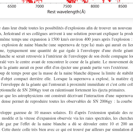
 dans leur étude toutes les possibilités d'explosions afin de trouver un nouveau
s, Jerkstrand et ses collègues arrivent à une solution pouvant expliquer la pro
n même temps une expansion à 1500 km/s environ 400 jours après l'explosion :
e explosion de naine blanche (une supernova de type Ia) mais qui aurait eu lieu
ène, typiquement une quantité de gaz égale à l'enveloppe d'une étoile géan
lanche se serait retrouvée à l'intérieur de l'enveloppe de son étoile compagne lor
piralé vers le centre avant de rencontrer le coeur de la géante. Le mouvement de
 la géante aurait eu pour effet d'en éjecter une grande partie vers l'extérieur.
coup de temps pour que la masse de la naine blanche dépasse la limite de stabilit
 d'objet compact derrière elle.
Lorsque la supernova a explosé, la matière éj
e l'enveloppe de la géante qui l'entourait à proximité immédiate et c'est cette co
ptionnelle de SN 2006gy tout en ralentissant fortement les éjecta primaires.
que les astrophysiciens ont construit décrivant l'interaction d'une supernova
ès dense permet de reproduire toutes les observables de
SN 2006gy
: la courbe
eloppe gazeuse de 10 masses solaires. Et d'après l'extension spatiale des re
du modèle et la vitesse d'expansion observée via les raies spectrales, les cherch
e de gaz
par l'effet de la naine blanche a dû se dérouler entre 10 et 200 an
ette durée colle très bien avec ce qui est trouvé par ailleurs par simulation de