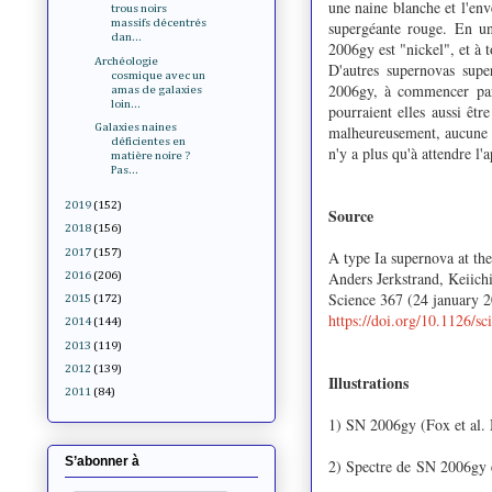
une naine blanche et l'env
trous noirs
massifs décentrés
supergéante rouge. En un
dan...
2006gy est "nickel", et à t
Archéologie
D'autres supernovas sup
cosmique avec un
2006gy, à commencer par l
amas de galaxies
loin...
pourraient elles aussi êt
Galaxies naines
malheureusement, aucune d
déficientes en
n'y a plus qu'à attendre l'
matière noire ?
Pas...
2019
(152)
Source
2018
(156)
2017
(157)
A type Ia supernova at th
Anders Jerkstrand, Keiic
2016
(206)
Science 367 (24 january 
2015
(172)
https://doi.org/10.1126/s
2014
(144)
2013
(119)
2012
(139)
Illustrations
2011
(84)
1) SN 2006gy (
Fox et al
S’abonner à
2) Spectre de
SN 2006gy en