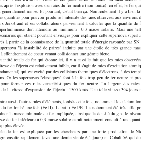
 après l'explosion avec des raies du fer neutre (non ionisé); en effet, le fer qui
 généralement ionisé. Et pourtant, c'était bien ça. Non seulement il y a bien là
s quantités pour pouvoir produire l'intensité des raies observées aux environs 
rs Jerkstrand et ses collaborateurs parviennent à calculer que la quantité de f
uperlumineuse doit atteindre au minimum 0,3 masse solaire. Mais une tell
 scénarios qui étaient pourtant envisagés pour expliquer cette supernova superl
orés à partir de la connaissance de la quantité totale d'énergie rayonnée par S
supernova "à instabilité de paires" induite par une étoile de très grande mas
 à effondrement de coeur venant collisionner une géante bleue.
uantité totale de fer qui étonne ici, il y a aussi le fait que les raies observée
itesse de l'éjecta est relativement faible, car il s'agit de raies d'excitation atom
damental) qui est excité par des collisions thermiques d'électrons, à des temp
ns. Or les supernovas "classiques" font à la fois trop peu de fer neutre et pro
 pour former ces raies caractéristiques du fer neutre. La largeur des raie
 de la vitesse d'expansion de l'éjecta : 1500 km/s. Une telle vitesse 394 jours a
ntre aussi d'autres raies d'éléments, ionisés cette fois, notamment le calcium ion
 du fer ionisé une fois (Fe II). La ratio Fe I/FeII a notamment été très utile po
iner la masse minimale de fer impliquée, ainsi que la densité du gaz, le niveau
se de fer inférieure à 0,3 masse solaire aurait notamment conduit à une quanti
p plus élevée
.
tale de fer est expliquée par les chercheurs par une forte production de Ni
tègre ensuite rapidement (avec une demie-vie de 6,1 jours) en Cobalt-56 qui do