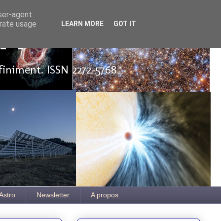
user-agent
erate usage
LEARN MORE
GOT IT
ut
finiment. ISSN 2272-5768
Astro
Newsletter
A propos