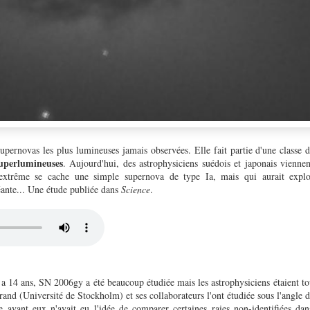
supernovas les plus lumineuses jamais observées. Elle fait partie d'une classe
uperlumineuses
. Aujourd'hui, des astrophysiciens suédois et japonais vienne
 extrême se cache une simple supernova de type Ia, mais qui aurait explos
éante... Une étude publiée dans
Science
.
 a 14 ans, SN 2006gy a été beaucoup étudiée mais les astrophysiciens étaient to
rand (Université de Stockholm) et ses collaborateurs l'ont étudiée sous l'angle d
e avant eux n'avait eu l'idée de comparer certaines raies non-identifiées da