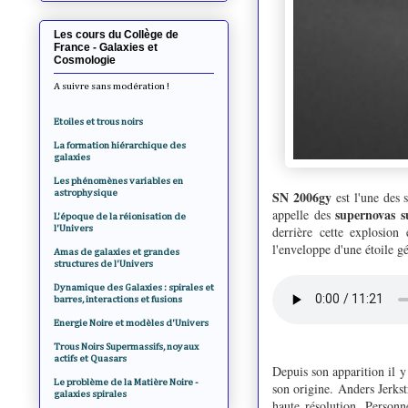
Les cours du Collège de
France - Galaxies et
Cosmologie
A suivre sans modération !
Etoiles et trous noirs
La formation hiérarchique des
galaxies
Les phénomènes variables en
astrophysique
SN 2006gy
est l'une des 
supernovas s
appelle des
L'époque de la réionisation de
l'Univers
derrière cette explosion
l'enveloppe d'une étoile g
Amas de galaxies et grandes
structures de l'Univers
Dynamique des Galaxies : spirales et
barres, interactions et fusions
Energie Noire et modèles d'Univers
Trous Noirs Supermassifs, noyaux
actifs et Quasars
Depuis son apparition il y
Le problème de la Matière Noire -
son origine. Anders Jerkst
galaxies spirales
haute résolution. Personn