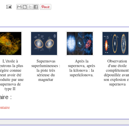
L'étoile à
Supernovas
Après la
Observation
eutrons la plus
superlumineuses :
supernova, après
d'une étoile
légère connue
la piste très
la kilonova : la
complètement
peut avoir été
sérieuse du
superkilonova.
dépouillée avan
roduite par une
magnétar
son explosion 
supernova de
supernova
type II
ire :
ntaire